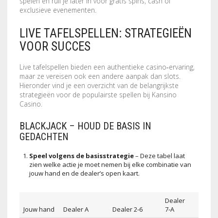
spelen en ruil je later in voor gratis spins, cash of
exclusieve evenementen.
STENCILS
LIVE TAFELSPELLEN: STRATEGIEËN
VINYL LETTERS
VOOR SUCCES
Live tafelspellen bieden een authentieke casino‑ervaring,
maar ze vereisen ook een andere aanpak dan slots.
Hieronder vind je een overzicht van de belangrijkste
strategieën voor de populairste spellen bij Kansino
Casino.
BLACKJACK – HOUD DE BASIS IN
GEDACHTEN
Speel volgens de basisstrategie
– Deze tabel laat
zien welke actie je moet nemen bij elke combinatie van
jouw hand en de dealer’s open kaart.
Dealer
Jouw hand
Dealer A
Dealer 2‑6
7‑A