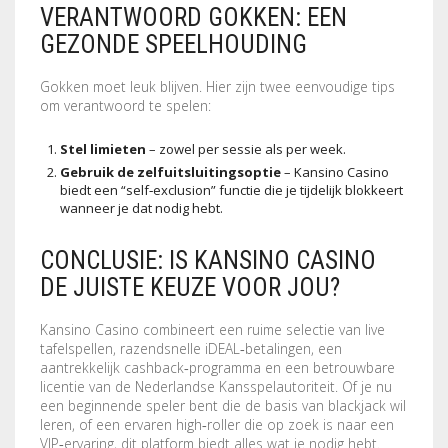
VERANTWOORD GOKKEN: EEN
GEZONDE SPEELHOUDING
Gokken moet leuk blijven. Hier zijn twee eenvoudige tips
om verantwoord te spelen:
Stel limieten
– zowel per sessie als per week.
Gebruik de zelfuitsluitingsoptie
– Kansino Casino
biedt een “self‑exclusion” functie die je tijdelijk blokkeert
wanneer je dat nodig hebt.
CONCLUSIE: IS KANSINO CASINO
DE JUISTE KEUZE VOOR JOU?
Kansino Casino combineert een ruime selectie van live
tafelspellen, razendsnelle iDEAL‑betalingen, een
aantrekkelijk cashback‑programma en een betrouwbare
licentie van de Nederlandse Kansspelautoriteit. Of je nu
een beginnende speler bent die de basis van blackjack wil
leren, of een ervaren high‑roller die op zoek is naar een
VIP‑ervaring, dit platform biedt alles wat je nodig hebt.