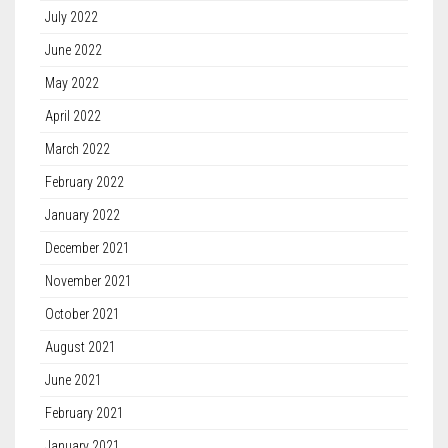
July 2022
June 2022
May 2022
April 2022
March 2022
February 2022
January 2022
December 2021
November 2021
October 2021
August 2021
June 2021
February 2021
January 2021