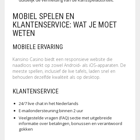
duidelijk de vermelding van de Kansspelautoriteit.
MOBIEL SPELEN EN
KLANTENSERVICE: WAT JE MOET
WETEN
MOBIELE ERVARING
Kansino Casino biedt een responsieve website die
naadloos werkt op zowel Android‑ als iOS‑apparaten. De
meeste spellen, inclusief de live tafels, laden snel en
behouden dezelfde kwaliteit als op desktop.
KLANTENSERVICE
24/7 live chat in het Nederlands
E‑mailondersteuning binnen 2 uur
Veelgestelde vragen (FAQ) sectie met uitgebreide
informatie over betalingen, bonussen en verantwoord
gokken