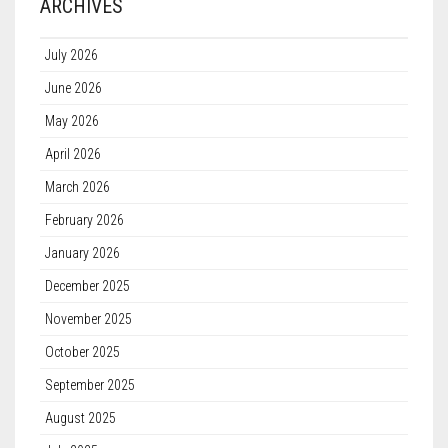
ARCHIVES
July 2026
June 2026
May 2026
April 2026
March 2026
February 2026
January 2026
December 2025
November 2025
October 2025
September 2025
August 2025