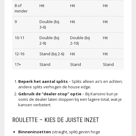
8 of
Hit
Hit
Hit
minder
9
Double (bij
Hit
Hit
3‑6)
10‑11
Double (bij
Double (bij
Hit
2‑9)
2‑10)
12‑16
Stand (bij 2‑6)
Hit
Hit
17+
Stand
Stand
Stand
Beperk het aantal splits
– Splits alleen as’s en achten;
andere splits verhogen de house edge.
Gebruik de “dealer‑stop” optie
– Bij Kansino kun je
soms de dealer laten stoppen bij een lagere total, wat je
kansen verbetert.
ROULETTE – KIES DE JUISTE INZET
Binneninzetten
(straight, split) geven hoge