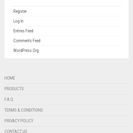
Register
Log In
Entries Feed
Comments Feed
WordPress.org
HOME
PRODUCTS
F.A.Q.
TERMS & CONDITIONS
PRIVACY POLICY
CONTACT US