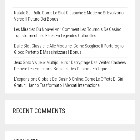
Natale Sui Rulli: Come Le Slot Classiche E Moderne Si Evolvono
Verso Il Futuro Dei Bonus
Les Miracles Du Nouvel An : Comment Les Tournois De Casino
Transforment Les Fêtes En Légendes Culturelles
Dalle Slot Classiche Alle Moderne: Come Scegliere Il Portafoglio
Gioco Perfetto E Massimizzare I Bonus
Jeux Solo Vs Jeux Multijoueurs : Décryptage Des Vérités Cachées
Derrière Les Fonctions Sociales Des Casinos En Ligne
L’espansione Globale Dei Casinò Online: Come Le Offerte Di Giri
Gratuiti Hanno Trasformato I Mercati Internazionali
RECENT COMMENTS