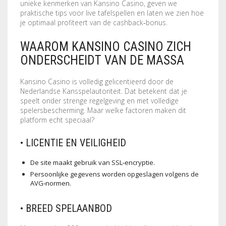
unieke kenmerken van Kansino Casino, geven we
COMPANY
BOOKLETS
FABRIC BANNERS
H STAKES
praktische tips voor live tafelspellen en laten we zien hoe
je optimaal profiteert van de cashback‑bonus.
POSTERS
DIGITAL POSTERS
STANDOFFS
CART
0
WAAROM KANSINO CASINO ZICH
CD COVERS
X BANNERS
ONDERSCHEIDT VAN DE MASSA
CD INLAYS
RETRACTABLE BANNERS
Kansino Casino is volledig gelicentieerd door de
Nederlandse Kansspelautoriteit. Dat betekent dat je
CALENDARS
BACKLIT FILMS
speelt onder strenge regelgeving en met volledige
spelersbescherming. Maar welke factoren maken dit
platform echt speciaal?
DVD COVERS
CAR MAGNETS
• LICENTIE EN VEILIGHEID
DOOR HANGERS
WINDOW CLINGS
De site maakt gebruik van SSL‑encryptie.
ENVELOPES
WINDOW DECALS
Persoonlijke gegevens worden opgeslagen volgens de
AVG‑normen.
GREETING CARDS
PERFORATED STICKERS
• BREED SPELAANBOD
HANG TAGS
POLYSTYRENE SIGNS