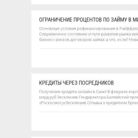
ОГРАНИЧЕНИЕ ПРОЦЕНТОВ ПО ЗАЙМУ В 
Основные условия рефинансирования в Райффайзе
Современное состояние и пути развития рынка ми
бизнес» рисков договоров займа: а что, если? Но
КРЕДИТЫ ЧЕРЕЗ ПОСРЕДНИКОВ
Получение кредита онлайн в Санкт В феврале кор
млрд руб Эксклюзив Гендиректора Балтийской пр
«Роскосмосу»Эксклюзив Отзывы о кредитном броке