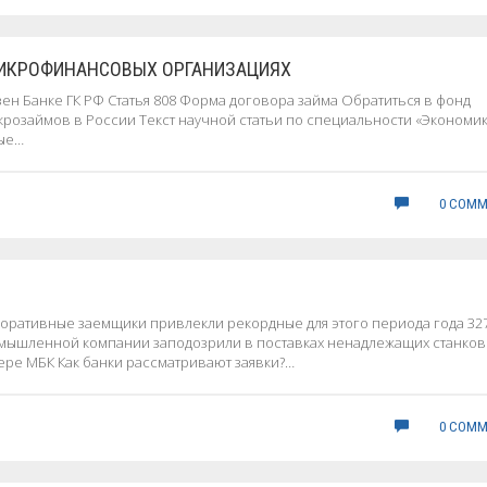
МИКРОФИНАНСОВЫХ ОРГАНИЗАЦИЯХ
н Банке ГК РФ Статья 808 Форма договора займа Обратиться в фонд
крозаймов в России Текст научной статьи по специальности «Экономик
вые…
0 COMM
поративные заемщики привлекли рекордные для этого периода года 32
омышленной компании заподозрили в поставках ненадлежащих станков
ре МБК Как банки рассматривают заявки?…
0 COMM