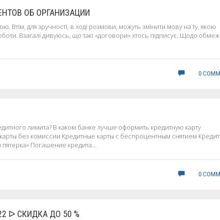
НТОВ ОБ ОРГАНИЗАЦИИ
. Втім, для зручності, в ході розмови, можуть змінити мову на ту, якою
роботи. Взагалі дивуюсь, що такі «договори» хтось підписує. Щодо обме
0 COMM
дитного лимита? В каком банке лучше оформить кредитную карту
карты без комиссии Кредитные карты с беспроцентным снятием Кредит
я пятерка» Погашение кредита…
0 COMM
2 ᐅ СКИДКА ДО 50 %