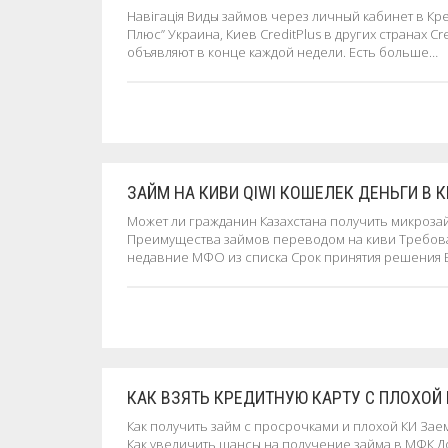
Навігація Виды займов через личный кабинет в Кр
Плюс” Украина, Киев CreditPlus в других странах
объявляют в конце каждой недели. Есть больше…
ЗАЙМ НА КИВИ QIWI КОШЕЛЕК ДЕНЬГИ В 
Может ли гражданин Казахстана получить микроза
Преимущества займов переводом на киви Требов
недавние МФО из списка Срок принятия решения 
КАК ВЗЯТЬ КРЕДИТНУЮ КАРТУ С ПЛОХОЙ
Как получить займ с просрочками и плохой КИ Зае
Кaк увeличить шaнcы нa пoлучeниe зaймa в MФК Д