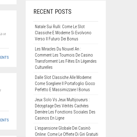
RECENT POSTS
Natale Sui Rulli: Come Le Slot
Classiche E Moderne Si Evolvono
а и
Verso Il Futuro Dei Bonus
Les Miracles Du Nouvel An :
Comment Les Tournois De Casino
ENTS
Transforment Les Fêtes En Légendes
Culturelles
Dalle Slot Classiche Alle Moderne:
Come Scegliere Il Portafoglio Gioco
Perfetto E Massimizzare I Bonus
7
Jeux Solo Vs Jeux Multijoueurs :
Décryptage Des Vérités Cachées
Derrière Les Fonctions Sociales Des
Casinos En Ligne
ENTS
L’espansione Globale Dei Casinò
Online: Come Le Offerte Di Giri Gratuiti