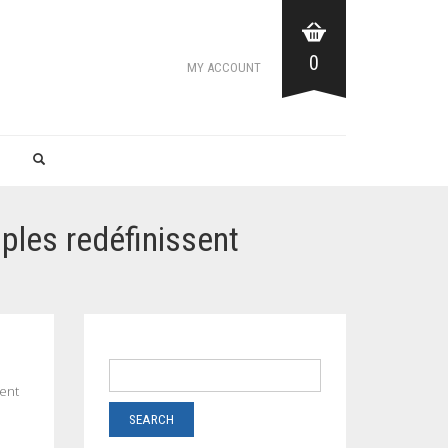
0
MY ACCOUNT
ples redéfinissent
dent