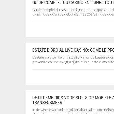
GUIDE COMPLET DU CASINO EN LIGNE : TOU
Guide complet du casino en ligne : tout ce que vous 
dynamique qu’en ce début d’année 2024. En quelques
ESTATE D’ORO AL LIVE CASINO: COME LE PR
L’estate avvolge i tavoli virtuali di un caldo bagliore dor
provenire da una spiaggia digitale. In questo clima di fe
DE ULTIEME GIDS VOOR SLOTS OP MOBIELE 
TRANSFORMEERT
In de wereld van online gokken draait alles om snelhei