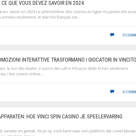
T CE QUE VOUS DEVEZ SAVOIR EN 2024
devez savoir en 2024 Le phénomène des casinos en ligne n’a jamais été auss
 années seulement, le marché français est…
0 COMM
OMOZIONI INTERATTIVE TRASFORMANO I GIOCATORI IN VINCITO
ato: le luci dei dealer, il suono dei rulli e il fruscio delle fiches sembrano
sta, i live casino online…
0 COMM
APPARATEN: HOE VINCI SPIN CASINO JE SPEELERVARING
d, variatie en gemak. Als je op zoek bent naar een platform dat zowel klassi