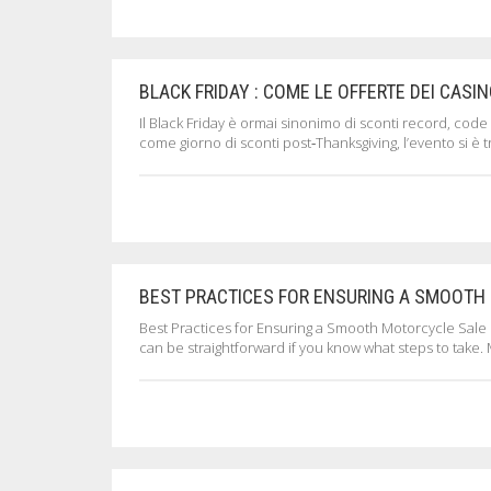
BLACK FRIDAY : COME LE OFFERTE DEI CASI
Il Black Friday è ormai sinonimo di sconti record, code v
come giorno di sconti post‑Thanksgiving, l’evento si 
BEST PRACTICES FOR ENSURING A SMOOTH
Best Practices for Ensuring a Smooth Motorcycle Sale 
can be straightforward if you know what steps to take.