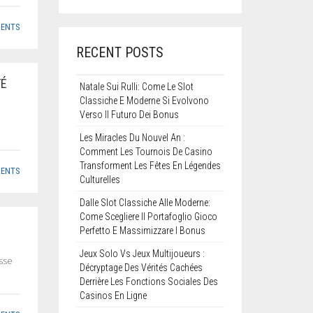
ENTS
RECENT POSTS
TÉ
Natale Sui Rulli: Come Le Slot
Classiche E Moderne Si Evolvono
Verso Il Futuro Dei Bonus
Les Miracles Du Nouvel An :
Comment Les Tournois De Casino
Transforment Les Fêtes En Légendes
ENTS
Culturelles
Dalle Slot Classiche Alle Moderne:
Come Scegliere Il Portafoglio Gioco
Perfetto E Massimizzare I Bonus
Jeux Solo Vs Jeux Multijoueurs :
sse
Décryptage Des Vérités Cachées
Derrière Les Fonctions Sociales Des
Casinos En Ligne