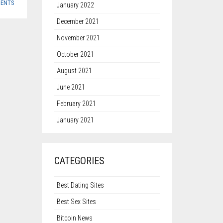
ENTS
January 2022
December 2021
November 2021
October 2021
August 2021
June 2021
February 2021
January 2021
CATEGORIES
Best Dating Sites
Best Sex Sites
Bitcoin News