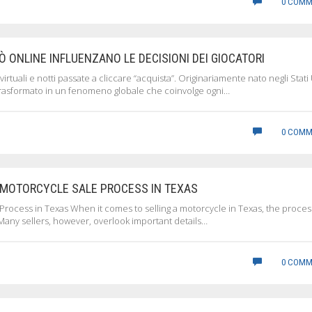
0 COMM
NÒ ONLINE INFLUENZANO LE DECISIONI DEI GIOCATORI
irtuali e notti passate a cliccare “acquista”. Originariamente nato negli Stati 
è trasformato in un fenomeno globale che coinvolge ogni…
0 COMM
 MOTORCYCLE SALE PROCESS IN TEXAS
Process in Texas When it comes to selling a motorcycle in Texas, the proces
 Many sellers, however, overlook important details…
0 COMM