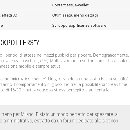
Contactless, e‑wallet
 effetti 3D
Ottimizzata, meno dettagli
le
Sviluppo app, licenze software
ACKPOTTERS”?
 i periodi di attesa nei mezzi pubblici per giocare. Demograficamente, 
prevalenza maschile (57 %). Molti lavorano in settori come IT, consulen
onnessione mobile è sempre attiva.
ercano “micro‑ricompense”. Un giro rapido su una slot a bassa volatilità
orzando il comportamento di gioco. Inoltre, la possibilità di “break‑time
to di 15‑30 minuti – riduce lo stress percepito e aumenta la
 treno per Milano. È stato un modo perfetto per spezzare la
o amministrativo, estratto da un forum dedicato alle slot non