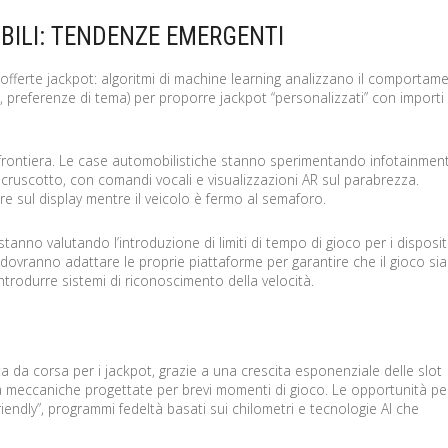
OBILI: TENDENZE EMERGENTI
le offerte jackpot: algoritmi di machine learning analizzano il comportam
 preferenze di tema) per proporre jackpot “personalizzati” con importi 
 frontiera. Le case automobilistiche stanno sperimentando infotainmen
 cruscotto, con comandi vocali e visualizzazioni AR sul parabrezza.
re sul display mentre il veicolo è fermo al semaforo.
tanno valutando l’introduzione di limiti di tempo di gioco per i dispositi
i dovranno adattare le proprie piattaforme per garantire che il gioco sia
ntrodurre sistemi di riconoscimento della velocità.
ta da corsa per i jackpot, grazie a una crescita esponenziale delle slot
 e a meccaniche progettate per brevi momenti di gioco. Le opportunità per
endly”, programmi fedeltà basati sui chilometri e tecnologie AI che