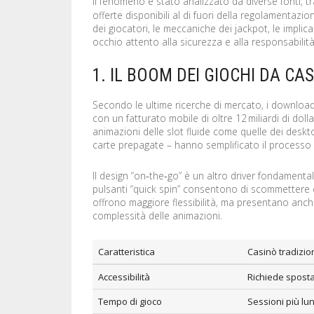
Il fenomeno è stato analizzato da diverse fonti, tra
offerte disponibili al di fuori della regolamentaz
dei giocatori, le meccaniche dei jackpot, le impli
occhio attento alla sicurezza e alla responsabilità
1. IL BOOM DEI GIOCHI DA CA
Secondo le ultime ricerche di mercato, i download 
con un fatturato mobile di oltre 12 miliardi di doll
animazioni delle slot fluide come quelle dei desk
carte prepagate – hanno semplificato il processo 
Il design “on‑the‑go” è un altro driver fondamenta
pulsanti “quick spin” consentono di scommettere co
offrono maggiore flessibilità, ma presentano anche 
complessità delle animazioni.
Caratteristica
Casinò tradizio
Accessibilità
Richiede sposta
Tempo di gioco
Sessioni più lu