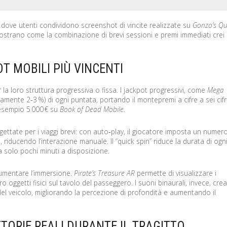
 dove utenti condividono screenshot di vincite realizzate su
Gonzo’s Qu
strano come la combinazione di brevi sessioni e premi immediati crei
T MOBILI PIÙ VINCENTI
r la loro struttura progressiva o fissa. I jackpot progressivi, come
Mega
mente 2‑3 %) di ogni puntata, portando il montepremi a cifre a sei cifre
d esempio 5 000 € su
Book of Dead Mobile
.
gettate per i viaggi brevi: con auto‑play, il giocatore imposta un numero
, riducendo l’interazione manuale. Il “quick spin” riduce la durata di ogn
a solo pochi minuti a disposizione.
aumentare l’immersione.
Pirate’s Treasure AR
permette di visualizzare i
 oggetti fisici sul tavolo del passeggero. I suoni binaurali, invece, cre
l veicolo, migliorando la percezione di profondità e aumentando il
ITTORIE REALI DURANTE IL TRAGITTO