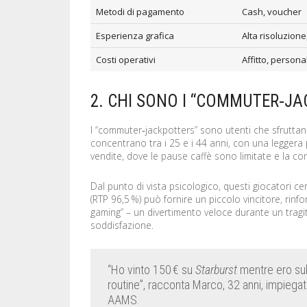
Metodi di pagamento
Cash, voucher
Esperienza grafica
Alta risoluzione,
Costi operativi
Affitto, persona
2. CHI SONO I “COMMUTER‑J
I “commuter‑jackpotters” sono utenti che sfruttano
concentrano tra i 25 e i 44 anni, con una leggera 
vendite, dove le pause caffè sono limitate e la c
Dal punto di vista psicologico, questi giocatori c
(RTP 96,5 %) può fornire un piccolo vincitore, rinf
gaming” – un divertimento veloce durante un tragit
soddisfazione.
“Ho vinto 150 € su
Starburst
mentre ero sul
routine”, racconta Marco, 32 anni, impiegat
AAMS.