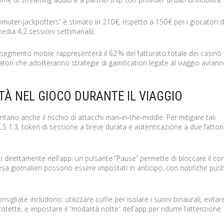
ommuter‑jackpotters” è stimato in 210 €, rispetto a 150 € per i giocatori 
edia 4,2 sessioni settimanali).
l segmento mobile rappresenterà il 62 % del fatturato totale dei casinò
atori che adotteranno strategie di gamification legate al viaggio avran
ITÀ NEL GIOCO DURANTE IL VIAGGIO
tano anche il rischio di attacchi man‑in‑the‑middle. Per mitigare tali
LS 1.3, token di sessione a breve durata e autenticazione a due fattori
i direttamente nell’app: un pulsante “Pause” permette di bloccare il co
i spesa giornalieri possono essere impostati in anticipo, con notifiche pus
nsigliate includono: utilizzare cuffie per isolare i suoni binaurali, evitar
protette, e impostare il “modalità notte” dell’app per ridurre l’attenzione