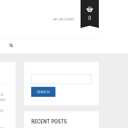
0
MY ACCOUNT
to
enti
in
RECENT POSTS