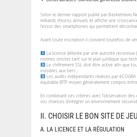
Selon le dernier rapport publié par Basketnews.N
milliards d’euros annuels et affiche une croiss
l’essor des smartphones qui permettent désormai
Avant toute inscription il convient toutefois de véri
La licence délivrée par une autorité reconnue 
normes strictes tant sur le plan juridique que tech
Le chiffrement SSL doit être activé afin que to
invisibles aux tiers ;
Les audits indépendants réalisés par eCOGRA 
équitable (RTP moyen généralement compris entre 
En combinant ces critères avec l’observation de
vos chances d’intégrer un environnement sécurisé
II. CHOISIR LE BON SITE DE JE
A. LA LICENCE ET LA RÉGULATION