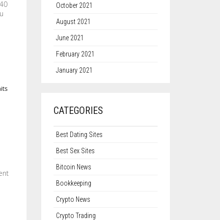
x40
October 2021
au
August 2021
June 2021
February 2021
January 2021
its
CATEGORIES
Best Dating Sites
Best Sex Sites
Bitcoin News
ent
Bookkeeping
Crypto News
Crypto Trading