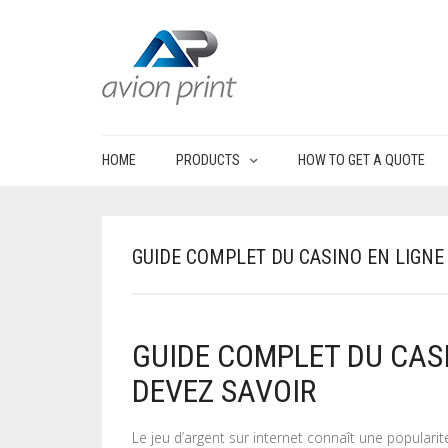
HOME
PRODUCTS
HOW TO GET A QUOTE
GUIDE COMPLET DU CASINO EN LIGNE
GUIDE COMPLET DU CASI
DEVEZ SAVOIR
Le jeu d’argent sur internet connaît une popularit