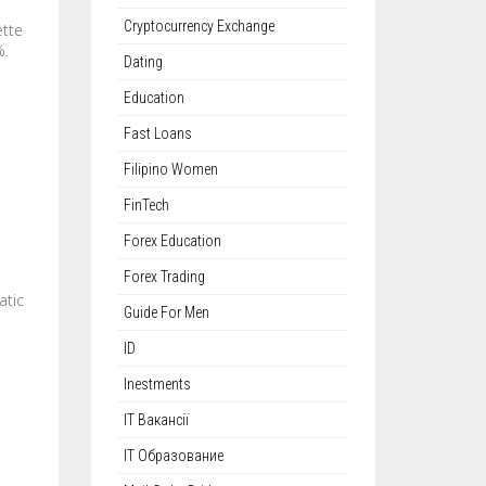
Cryptocurrency Exchange
ette
%.
Dating
Education
Fast Loans
Filipino Women
FinTech
Forex Education
Forex Trading
atic
Guide For Men
ID
Inestments
IT Вакансії
IT Образование