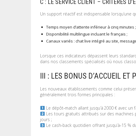
C : LE SERVICE CLIENT – CRITÈRES D’
Un support réactif est indispensable lorsqu’une q
Temps moyen d’attente inférieur à cinq minutes ;
Disponibilité multilingue incluant le français ;
Canaux variés : chat live intégré au site, mess
Lorsque ces indicateurs dépassent leurs standards
dans nos classements spécialisés où nous classon
III : LES BONUS D’ACCUEIL E
Les nouveaux établissements comme celui présen
généralement trois formes principales :
Le dépôt‑match allant jusqu’à 2000 € avec un fac
Les tours gratuits attribués sur des machines 
jours ;
Le cash‑back quotidien offrant jusqu’à‑15 % d