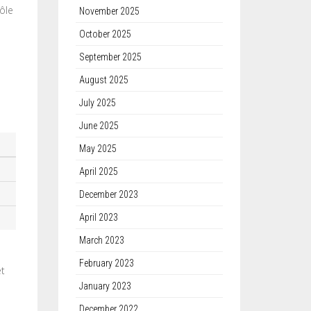
rôle
November 2025
October 2025
September 2025
August 2025
July 2025
June 2025
May 2025
April 2025
December 2023
April 2023
March 2023
February 2023
et
January 2023
December 2022