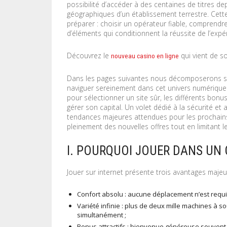
possibilité d’accéder à des centaines de titres d
géographiques d’un établissement terrestre. Cett
préparer : choisir un opérateur fiable, comprend
d’éléments qui conditionnent la réussite de l’expé
Découvrez le
qui vient de sor
nouveau casino en ligne
Dans les pages suivantes nous décomposerons se
naviguer sereinement dans cet univers numérique.
pour sélectionner un site sûr, les différents bonu
gérer son capital. Un volet dédié à la sécurité et
tendances majeures attendues pour les prochains 
pleinement des nouvelles offres tout en limitant le
I. POURQUOI JOUER DANS UN 
Jouer sur internet présente trois avantages majeu
Confort absolu : aucune déplacement n’est requis 
Variété infinie : plus de deux mille machines à s
simultanément ;
Bonus attractifs : bienvenue généreuse souvent su