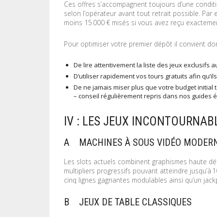
Ces offres s’accompagnent toujours d’une conditio
selon l’opérateur avant tout retrait possible. P
moins 15 000 € misés si vous avez reçu exacteme
Pour optimiser votre premier dépôt il convient do
De lire attentivement la liste des jeux exclusifs 
D’utiliser rapidement vos tours gratuits afin qu’il
De ne jamais miser plus que votre budget initial t
– conseil régulièrement repris dans nos guides 
IV : LES JEUX INCONTOURNAB
A MACHINES À SOUS VIDÉO MODER
Les slots actuels combinent graphismes haute dé
multipliers progressifs pouvant atteindre jusqu’à 1
cinq lignes gagnantes modulables ainsi qu’un jack
B JEUX DE TABLE CLASSIQUES