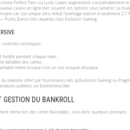
” comme Perfect Pairs ou Lucky Ladies augmentant considérablement le
nouveau casino en ligne met souvent ces options sous lumière). La roul
icaine car son unique zéro réduit l’avantage maison à seulement 2,7 
s — Punto Banco très répandu chez Evolution Gaming.
ERSIVE
is contrôles techniques :
t fluidité pendant chaque main ;
té détaillée des cartes ;
rtialité même lorsque c’est un vrai croupier physique.
 du réalisme offert par fournisseurs tels qu’Evolution Gaming ou Pragm
analyses publiées sur Basketnews.Net.
ET GESTION DU BANKROLL
ment même lors des séries favorables ; voici donc quelques principes