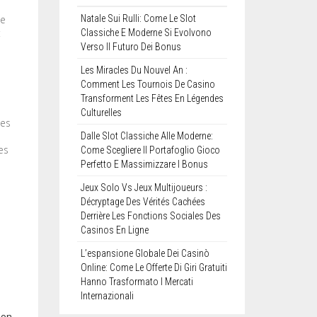
se
Natale Sui Rulli: Come Le Slot
t
Classiche E Moderne Si Evolvono
Verso Il Futuro Dei Bonus
Les Miracles Du Nouvel An :
Comment Les Tournois De Casino
Transforment Les Fêtes En Légendes
Culturelles
res
Dalle Slot Classiche Alle Moderne:
es
Come Scegliere Il Portafoglio Gioco
Perfetto E Massimizzare I Bonus
Jeux Solo Vs Jeux Multijoueurs :
Décryptage Des Vérités Cachées
Derrière Les Fonctions Sociales Des
Casinos En Ligne
L’espansione Globale Dei Casinò
Online: Come Le Offerte Di Giri Gratuiti
Hanno Trasformato I Mercati
Internazionali
ion.