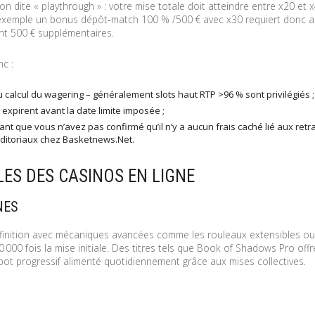
n dite « playthrough » : votre mise totale doit atteindre entre x20 et 
ar exemple un bonus dépôt‑match 100 % /500 € avec x30 requiert donc 
nt 500 € supplémentaires.
nc :
au calcul du wagering – généralement slots haut RTP >96 % sont privilégiés ;
s expirent avant la date limite imposée ;
ant que vous n’avez pas confirmé qu’il n’y a aucun frais caché lié aux retra
éditoriaux chez Basketnews.Net.
LES DES CASINOS EN LIGNE
NES
finition avec mécaniques avancées comme les rouleaux extensibles ou
0 000 fois la mise initiale. Des titres tels que Book of Shadows Pro offr
pot progressif alimenté quotidiennement grâce aux mises collectives.