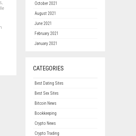
s,
October 2021
lle
August 2021
June 2021
n
February 2021
January 2021
CATEGORIES
Best Dating Sites
Best Sex Sites
Bitcoin News
Bookkeeping
Crypto News
Crypto Trading