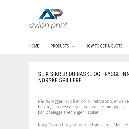
HOME
PRODUCTS
HOW TO GET A QUOTE
SLIK SIKRER DU RASKE OG TRYGGE I
NORSKE SPILLERE
Når du logger inn på et norsk nettcasino, er den f
betalingsprosessen som bestemmer om opplevelsen b
kan ødelegge spenningen i spillet.
Kong Casino har gjort dette til sin kjerne. Med Lotte