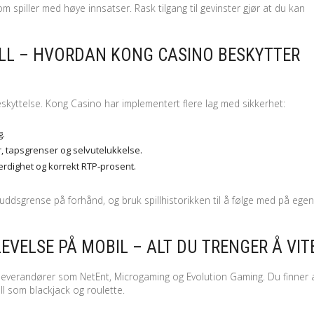
som spiller med høye innsatser. Rask tilgang til gevinster gjør at du kan
ILL – HVORDAN KONG CASINO BESKYTTER
lbeskyttelse. Kong Casino har implementert flere lag med sikkerhet:
g.
 tapsgrenser og selvutelukkelse.
ferdighet og korrekt RTP‑prosent.
kuddsgrense på forhånd, og bruk spillhistorikken til å følge med på egen
VELSE PÅ MOBIL – ALT DU TRENGER Å VIT
 leverandører som NetEnt, Microgaming og Evolution Gaming. Du finner a
ill som blackjack og roulette.