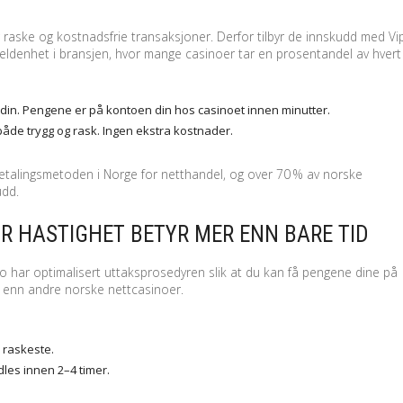
r raske og kostnadsfrie transaksjoner. Derfor tilbyr de innskudd med Vi
jeldenhet i bransjen, hvor mange casinoer tar en prosentandel av hvert
din. Pengene er på kontoen din hos casinoet innen minutter.
både trygg og rask. Ingen ekstra kostnader.
betalingsmetoden i Norge for netthandel, og over 70 % av norske
udd.
 HASTIGHET BETYR MER ENN BARE TID
no har optimalisert uttaksprosedyren slik at du kan få pengene dine på
e enn andre norske nettcasinoer.
 raskeste.
les innen 2–4 timer.