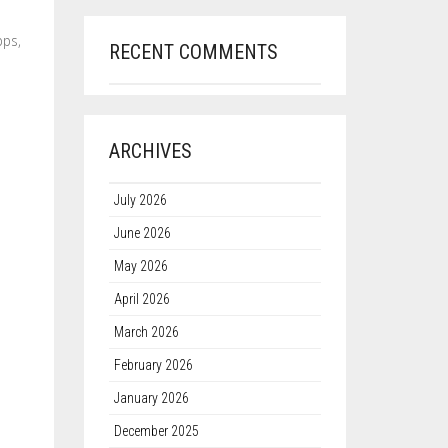
pps,
RECENT COMMENTS
ARCHIVES
July 2026
June 2026
May 2026
April 2026
March 2026
February 2026
January 2026
December 2025