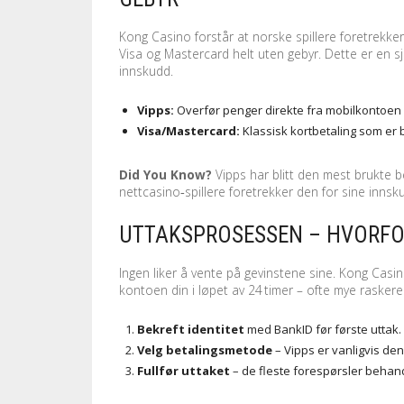
Kong Casino forstår at norske spillere foretrekke
Visa og Mastercard helt uten gebyr. Dette er en s
innskudd.
Vipps:
Overfør penger direkte fra mobilkontoen 
Visa/Mastercard:
Klassisk kortbetaling som er 
Did You Know?
Vipps har blitt den mest brukte 
nettcasino‑spillere foretrekker den for sine innsk
UTTAKSPROSESSEN – HVORFOR
Ingen liker å vente på gevinstene sine. Kong Casi
kontoen din i løpet av 24 timer – ofte mye rasker
Bekreft identitet
med BankID før første uttak.
Velg betalingsmetode
– Vipps er vanligvis den
Fullfør uttaket
– de fleste forespørsler behand