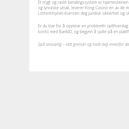
Et trygt og raskt betalingssystem er hjørnesteinen
og lynraske uttak, leverer Kong Casino en av de mes
Lotteritilsynet‑lisensen deg juridisk sikkerhet og sk
Er du klar for å oppleve en problemfri spillhverd
konto med BankID, og begynn å spille på en plattfo
Spill ansvarlig – sett grenser og hold deg innenfor d