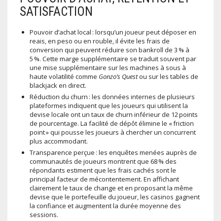
SATISFACTION
Pouvoir d’achat local : lorsqu’un joueur peut déposer en
reais, en peso ou en rouble, il évite les frais de
conversion qui peuvent réduire son bankroll de 3 % à
5 %. Cette marge supplémentaire se traduit souvent par
une mise supplémentaire sur les machines à sous à
haute volatilité comme
Gonzo’s Quest
ou sur les tables de
blackjack en direct.
Réduction du churn : les données internes de plusieurs
plateformes indiquent que les joueurs qui utilisent la
devise locale ont un taux de churn inférieur de 12 points
de pourcentage. La facilité de dépôt élimine le « friction
point » qui pousse les joueurs à chercher un concurrent
plus accommodant.
Transparence perçue : les enquêtes menées auprès de
communautés de joueurs montrent que 68 % des
répondants estiment que les frais cachés sont le
principal facteur de mécontentement. En affichant
clairement le taux de change et en proposant la même
devise que le portefeuille du joueur, les casinos gagnent
la confiance et augmentent la durée moyenne des
sessions.