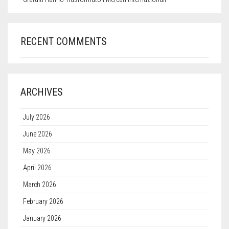
RECENT COMMENTS
ARCHIVES
July 2026
June 2026
May 2026
April 2026
March 2026
February 2026
January 2026