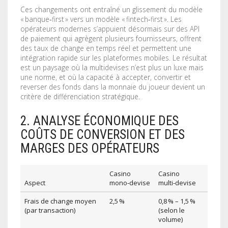
Ces changements ont entraîné un glissement du modèle
« banque‑first » vers un modèle « fintech‑first ». Les
opérateurs modernes s’appuient désormais sur des API
de paiement qui agrègent plusieurs fournisseurs, offrent
des taux de change en temps réel et permettent une
intégration rapide sur les plateformes mobiles. Le résultat
est un paysage où la multidevises n’est plus un luxe mais
une norme, et où la capacité à accepter, convertir et
reverser des fonds dans la monnaie du joueur devient un
critère de différenciation stratégique.
2. ANALYSE ÉCONOMIQUE DES
COÛTS DE CONVERSION ET DES
MARGES DES OPÉRATEURS
Casino
Casino
Aspect
mono‑devise
multi‑devise
Frais de change moyen
2,5 %
0,8 % – 1,5 %
(par transaction)
(selon le
volume)