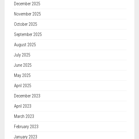
December 2025
November 2025
October 2025
September 2025
August 2025
July 2025
June 2025
May 2025
April 2025
December 2023
April 2023
March 2023
February 2023
January 2023