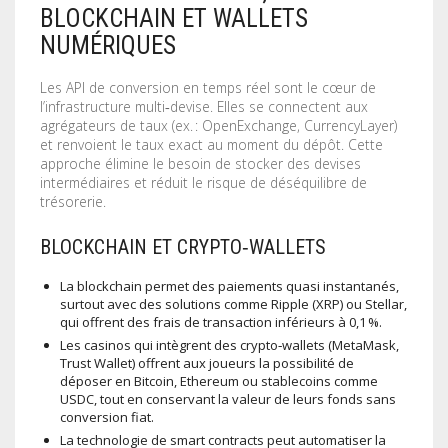
BLOCKCHAIN ET WALLETS
NUMÉRIQUES
Les API de conversion en temps réel sont le cœur de
l’infrastructure multi‑devise. Elles se connectent aux
agrégateurs de taux (ex. : OpenExchange, CurrencyLayer)
et renvoient le taux exact au moment du dépôt. Cette
approche élimine le besoin de stocker des devises
intermédiaires et réduit le risque de déséquilibre de
trésorerie.
BLOCKCHAIN ET CRYPTO‑WALLETS
La blockchain permet des paiements quasi instantanés,
surtout avec des solutions comme Ripple (XRP) ou Stellar,
qui offrent des frais de transaction inférieurs à 0,1 %.
Les casinos qui intègrent des crypto‑wallets (MetaMask,
Trust Wallet) offrent aux joueurs la possibilité de
déposer en Bitcoin, Ethereum ou stablecoins comme
USDC, tout en conservant la valeur de leurs fonds sans
conversion fiat.
La technologie de smart contracts peut automatiser la