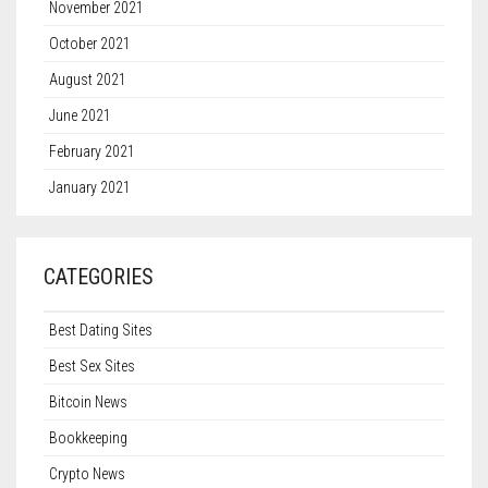
November 2021
October 2021
August 2021
June 2021
February 2021
January 2021
CATEGORIES
Best Dating Sites
Best Sex Sites
Bitcoin News
Bookkeeping
Crypto News