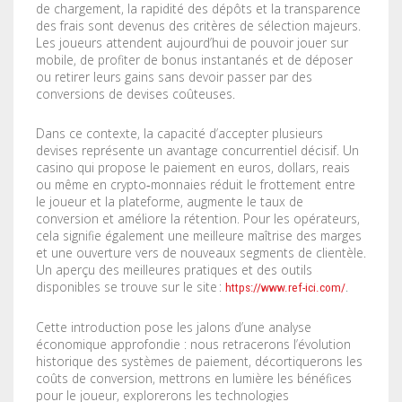
de chargement, la rapidité des dépôts et la transparence
COMPANY
BOOKLETS
FABRIC BANNERS
H STAKES
des frais sont devenus des critères de sélection majeurs.
Les joueurs attendent aujourd’hui de pouvoir jouer sur
POSTERS
DIGITAL POSTERS
STANDOFFS
CART
0
mobile, de profiter de bonus instantanés et de déposer
ou retirer leurs gains sans devoir passer par des
conversions de devises coûteuses.
CD COVERS
X BANNERS
Dans ce contexte, la capacité d’accepter plusieurs
CD INLAYS
RETRACTABLE BANNERS
devises représente un avantage concurrentiel décisif. Un
casino qui propose le paiement en euros, dollars, reais
CALENDARS
BACKLIT FILMS
ou même en crypto‑monnaies réduit le frottement entre
le joueur et la plateforme, augmente le taux de
DVD COVERS
CAR MAGNETS
conversion et améliore la rétention. Pour les opérateurs,
cela signifie également une meilleure maîtrise des marges
et une ouverture vers de nouveaux segments de clientèle.
DOOR HANGERS
WINDOW CLINGS
Un aperçu des meilleures pratiques et des outils
disponibles se trouve sur le site :
.
https://www.ref-ici.com/
ENVELOPES
WINDOW DECALS
Cette introduction pose les jalons d’une analyse
GREETING CARDS
PERFORATED STICKERS
économique approfondie : nous retracerons l’évolution
historique des systèmes de paiement, décortiquerons les
coûts de conversion, mettrons en lumière les bénéfices
HANG TAGS
POLYSTYRENE SIGNS
pour le joueur, explorerons les technologies