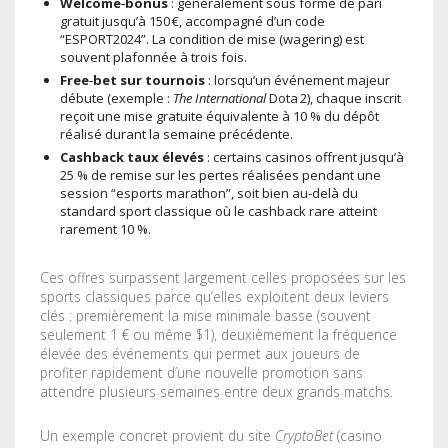
Welcome‑bonus
: généralement sous forme de pari
gratuit jusqu’à 150 €, accompagné d’un code
“ESPORT2024”. La condition de mise (wagering) est
souvent plafonnée à trois fois.
Free‑bet sur tournois
: lorsqu’un événement majeur
débute (exemple :
The International
Dota 2), chaque inscrit
reçoit une mise gratuite équivalente à 10 % du dépôt
réalisé durant la semaine précédente.
Cashback taux élevés
: certains casinos offrent jusqu’à
25 % de remise sur les pertes réalisées pendant une
session “esports marathon”, soit bien au-delà du
standard sport classique où le cashback rare atteint
rarement 10 %.
Ces offres surpassent largement celles proposées sur les
sports classiques parce qu’elles exploitent deux leviers
clés : premièrement la mise minimale basse (souvent
seulement 1 € ou même $1), deuxièmement la fréquence
élevée des événements qui permet aux joueurs de
profiter rapidement d’une nouvelle promotion sans
attendre plusieurs semaines entre deux grands matchs.
Un exemple concret provient du site
CryptoBet
(casino