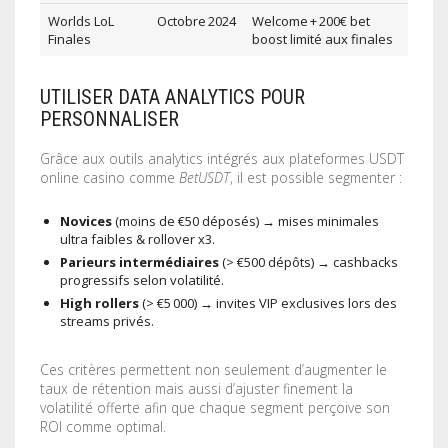
Worlds LoL
Octobre 2024
Welcome + 200€ bet
Finales
boost limité aux finales
UTILISER DATA ANALYTICS POUR
PERSONNALISER
Grâce aux outils analytics intégrés aux plateformes USDT
online casino comme
BetUSDT
, il est possible segmenter :
Novices
(moins de €50 déposés) → mises minimales
ultra faibles & rollover x3.
Parieurs intermédiaires
(> €500 dépôts) → cashbacks
progressifs selon volatilité.
High rollers
(> €5 000) → invites VIP exclusives lors des
streams privés.
Ces critères permettent non seulement d’augmenter le
taux de rétention mais aussi d’ajuster finement la
volatilité offerte afin que chaque segment perçoive son
ROI comme optimal.