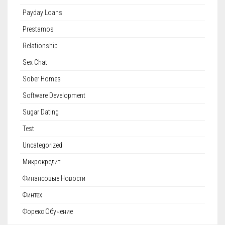
Payday Loans
Prestamos
Relationship
Sex Chat
Sober Homes
Software Development
Sugar Dating
Test
Uncategorized
Микрокредит
Финансовые Новости
Финтех
Форекс Обучение