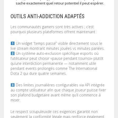
sache exactement quel retour potentiel il peut espérer.
OUTILS ANTI-ADDICTION ADAPTÉS
Les communautés gamers sont très actives ; c’est
pourquoi plusieurs plateformes offrent maintenant :
Un widget “temps passé” visible directement sous le
live stream montrant minutes jouées vs minutes pariées.
Un système auto-exclusion spécifique esports où
l’utilisateur peut choisir «pause pendant tournoi» plutôt
qu’une interdiction permanente — notamment utile
pendant events prolongés comme The International
Dota 2 qui dure quatre semaines.
Des limites journalières configurables via API intégrée
au compte utilisateur afin que chaque joueur puisse fixer
son plafond budgetaire avant même qu’il commence à
miser.
Le respect scrupuleuxde ces exigences garantit non
seulement la conformité légale mais renforce également