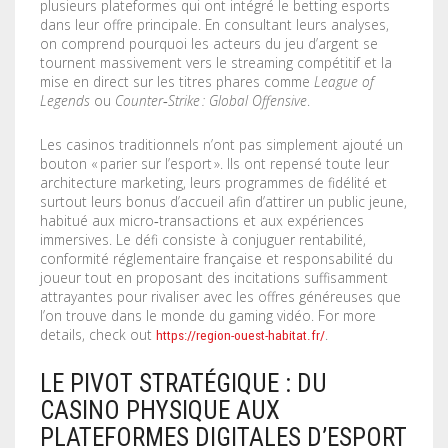
plusieurs plateformes qui ont intégré le betting esports
LABELS / STICKERS
YARD SIGNS
dans leur offre principale. En consultant leurs analyses,
on comprend pourquoi les acteurs du jeu d’argent se
tournent massivement vers le streaming compétitif et la
LETTERHEADS
ACRYLIC SIGNS
mise en direct sur les titres phares comme
League of
Legends
ou
Counter‑Strike : Global Offensive
.
NOTEPADS
ALUMINUM SIGNS
Les casinos traditionnels n’ont pas simplement ajouté un
PRESENTATION FOLDERS
DIBOND SIGNS
bouton « parier sur l’esport ». Ils ont repensé toute leur
architecture marketing, leurs programmes de fidélité et
SELL SHEETS
FOAM BOARDS
surtout leurs bonus d’accueil afin d’attirer un public jeune,
habitué aux micro‑transactions et aux expériences
immersives. Le défi consiste à conjuguer rentabilité,
TRADING CARDS
PVC BOARDS
conformité réglementaire française et responsabilité du
joueur tout en proposant des incitations suffisamment
ULTRA BOARDS
attrayantes pour rivaliser avec les offres généreuses que
l’on trouve dans le monde du gaming vidéo. For more
details, check out
ROLLED CANVAS
.
https://region-ouest-habitat.fr/
LE PIVOT STRATÉGIQUE : DU
WALL GRAPHICS
CASINO PHYSIQUE AUX
FLOOR GRAPHICS
PLATEFORMES DIGITALES D’ESPORT