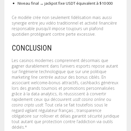
Niveau final → jackpot fixe USDT équivalent à $10 000
Ce modèle crée non seulement fidélisation mais aussi
synergie entre jeu vidéo traditionnel et activité financière
responsable puisqu’il impose toujours un plafond
quotidien protégeant contre perte excessive.
CONCLUSION
Les casinos modernes comprennent désormais que
gagner durablement dans l’univers esports repose autant
sur l’ingénierie technologique que sur une politique
marketing fine centrée autour des bonus ciblés. En
associant welcome‐bonus attractifs, cashbacks généreux
lors des grands tournois et promotions personnalisées
grâce à la data analytics, ils réussissent à convertir
rapidement ceux qui découvrent
usdt casino online
ou
casino cripto usdt
. Tout cela se fait toutefois sous le
regard vigilant régulateur français ; transparence
obligatoire sur rollover et délais garantit sécurité juridique
tout autant que protection contre l’addiction via outils
dédiés.*