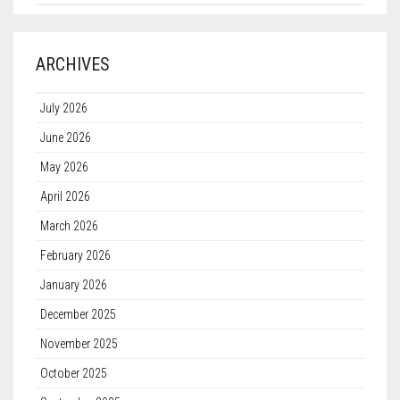
ARCHIVES
July 2026
June 2026
May 2026
April 2026
March 2026
February 2026
January 2026
December 2025
November 2025
October 2025