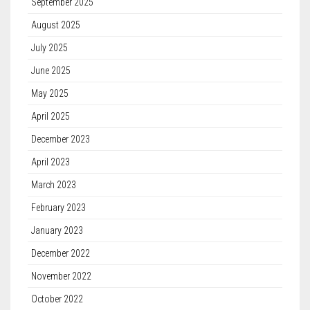
September 2025
August 2025
July 2025
June 2025
May 2025
April 2025
December 2023
April 2023
March 2023
February 2023
January 2023
December 2022
November 2022
October 2022