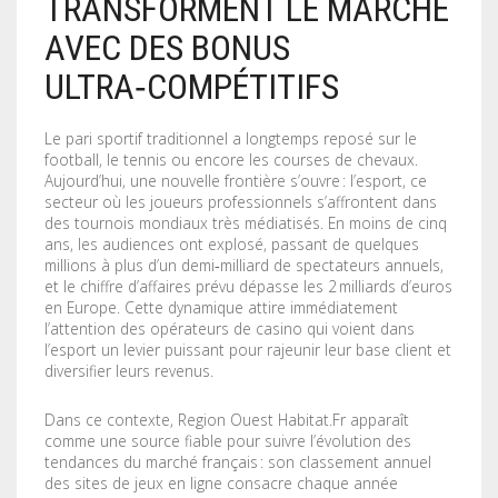
TRANSFORMENT LE MARCHÉ
COMPANY
BOOKLETS
FABRIC BANNERS
H STAKES
AVEC DES BONUS
POSTERS
DIGITAL POSTERS
STANDOFFS
CART
0
ULTRA‑COMPÉTITIFS
CD COVERS
X BANNERS
Le pari sportif traditionnel a longtemps reposé sur le
football, le tennis ou encore les courses de chevaux.
CD INLAYS
RETRACTABLE BANNERS
Aujourd’hui, une nouvelle frontière s’ouvre : l’esport, ce
secteur où les joueurs professionnels s’affrontent dans
CALENDARS
BACKLIT FILMS
des tournois mondiaux très médiatisés. En moins de cinq
ans, les audiences ont explosé, passant de quelques
millions à plus d’un demi‑milliard de spectateurs annuels,
DVD COVERS
CAR MAGNETS
et le chiffre d’affaires prévu dépasse les 2 milliards d’euros
en Europe. Cette dynamique attire immédiatement
DOOR HANGERS
WINDOW CLINGS
l’attention des opérateurs de casino qui voient dans
l’esport un levier puissant pour rajeunir leur base client et
ENVELOPES
WINDOW DECALS
diversifier leurs revenus.
Dans ce contexte, Region Ouest Habitat.Fr apparaît
GREETING CARDS
PERFORATED STICKERS
comme une source fiable pour suivre l’évolution des
tendances du marché français : son classement annuel
HANG TAGS
POLYSTYRENE SIGNS
des sites de jeux en ligne consacre chaque année