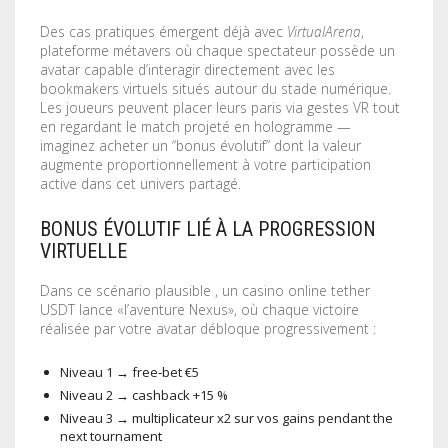
Des cas pratiques émergent déjà avec
VirtualArena
,
plateforme métavers où chaque spectateur possède un
avatar capable d’interagir directement avec les
bookmakers virtuels situés autour du stade numérique.
Les joueurs peuvent placer leurs paris via gestes VR tout
en regardant le match projeté en hologramme —
imaginez acheter un “bonus évolutif” dont la valeur
augmente proportionnellement à votre participation
active dans cet univers partagé.
BONUS ÉVOLUTIF LIÉ À LA PROGRESSION
VIRTUELLE
Dans ce scénario plausible , un casino online tether
USDT lance «l’aventure Nexus», où chaque victoire
réalisée par votre avatar débloque progressivement :
Niveau 1 → free‑bet €5
Niveau 2 → cashback +15 %
Niveau 3 → multiplicateur x2 sur vos gains pendant the
next tournament