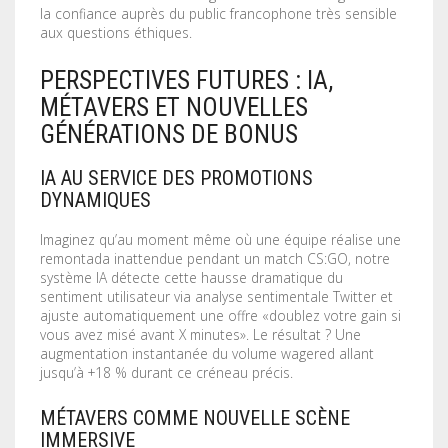
la confiance auprès du public francophone très sensible
aux questions éthiques.
PERSPECTIVES FUTURES : IA,
MÉTAVERS ET NOUVELLES
GÉNÉRATIONS DE BONUS
IA AU SERVICE DES PROMOTIONS
DYNAMIQUES
Imaginez qu’au moment même où une équipe réalise une
remontada inattendue pendant un match CS:GO, notre
système IA détecte cette hausse dramatique du
sentiment utilisateur via analyse sentimentale Twitter et
ajuste automatiquement une offre «doublez votre gain si
vous avez misé avant X minutes». Le résultat ? Une
augmentation instantanée du volume wagered allant
jusqu’à +18 % durant ce créneau précis.
MÉTAVERS COMME NOUVELLE SCÈNE
IMMERSIVE