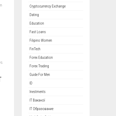
un
Cryptocurrency Exchange
Dating
Education
Fast Loans
Filipino Women
FinTech
Forex Education
es
Forex Trading
Guide For Men
T
ID
Inestments
IT Вакансії
IT Образование