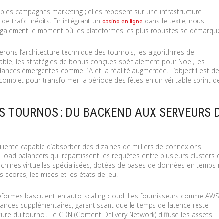
les campagnes marketing ; elles reposent sur une infrastructure
de trafic inédits. En intégrant un
dans le texte, nous
casino en ligne
 également le moment où les plateformes les plus robustes se démarqu
rons l’architecture technique des tournois, les algorithmes de
ble, les stratégies de bonus conçues spécialement pour Noël, les
dances émergentes comme l’IA et la réalité augmentée. L’objectif est de
complet pour transformer la période des fêtes en un véritable sprint d
S TOURNOS : DU BACKEND AUX SERVEURS 
iliente capable d’absorber des dizaines de milliers de connexions
load balancers qui répartissent les requêtes entre plusieurs clusters 
chines virtuelles spécialisées, dotées de bases de données en temps 
 scores, les mises et les états de jeu.
teformes basculent en auto‑scaling cloud. Les fournisseurs comme AW
nces supplémentaires, garantissant que le temps de latence reste
ture du tournoi. Le CDN (Content Delivery Network) diffuse les assets