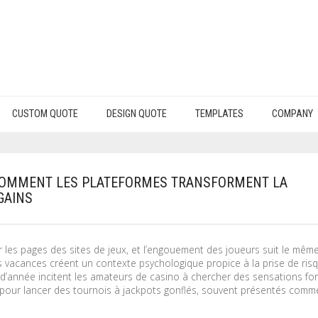
CUSTOM QUOTE
DESIGN QUOTE
TEMPLATES
COMPANY
 COMMENT LES PLATEFORMES TRANSFORMENT LA
GAINS
 les pages des sites de jeux, et l’engouement des joueurs suit le mêm
es vacances créent un contexte psychologique propice à la prise de risq
fin d’année incitent les amateurs de casino à chercher des sensations fo
t pour lancer des tournois à jackpots gonflés, souvent présentés comm