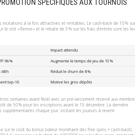
 PROMOTION SPÉCIFIQUES AUX TOURNOIS
citations à la fois attractives et rentables. Le cash‑back de 10 % su
r le slot « Renne » et le rebate de 5 % sur les frais d’entrée sont les lev
Impact attendu
RTP 96 %
Augmente le temps de jeu de 15 %
 48 h
Réduit le churn de 8 %
ent top‑10
Motive les gros dépôts
 trois semaines avant Noël avec un pré‑lancement réservé aux membre
épôt de 50 % pour les inscriptions avant le 15 décembre. La dernière
s supplémentaires chaque jour, incitant les joueurs à revenir
 sur le coût du bonus (valeur monétaire des free spins + cash‑back)