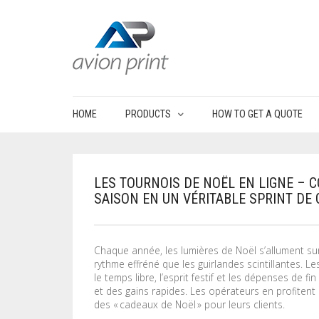
HOME
PRODUCTS
HOW TO GET A QUOTE
LES TOURNOIS DE NOËL EN LIGNE –
SAISON EN UN VÉRITABLE SPRINT DE 
Chaque année, les lumières de Noël s’allument sur
rythme effréné que les guirlandes scintillantes. L
le temps libre, l’esprit festif et les dépenses de 
et des gains rapides. Les opérateurs en profiten
des « cadeaux de Noël » pour leurs clients.