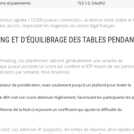
ions et paiements
TLS 1.3, OAuth2
rveur signale « 10 000 joueurs connectés », la latence reste stable et 
ans accroc, respectant les exigences du casino légal français.
G ET D’ÉQUILIBRAGE DES TABLES PENDA
hmaking. Les plateformes utilisent généralement une variante de
aque joueur possède un score qui combine le RTP moyen de ses parties
(sessions par semaine, mise moyenne).
facteur de pondération, mais seulement jusqu’à un plafond pour éviter le
de 48 h voit son score diminuer légèrement, favorisant les participants les 
: « Renne de la Nuit ») reçoivent un coefficient qui ajuste la difficulté du
ti‑bot. Les adresses IP suspectes, les temps de réponse ultra‑rapides 