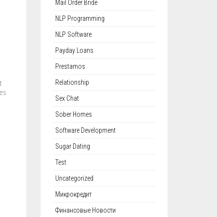
Mail Order Bride
NLP Programming
NLP Software
Payday Loans
Prestamos
t
Relationship
ces
Sex Chat
Sober Homes
Software Development
Sugar Dating
Test
Uncategorized
Микрокредит
Финансовые Новости