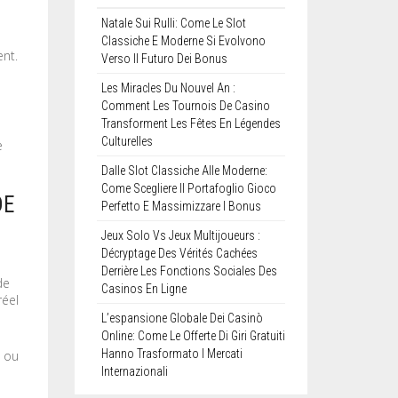
Natale Sui Rulli: Come Le Slot
Classiche E Moderne Si Evolvono
ent.
Verso Il Futuro Dei Bonus
Les Miracles Du Nouvel An :
Comment Les Tournois De Casino
Transforment Les Fêtes En Légendes
Culturelles
e
Dalle Slot Classiche Alle Moderne:
Come Scegliere Il Portafoglio Gioco
DE
Perfetto E Massimizzare I Bonus
Jeux Solo Vs Jeux Multijoueurs :
Décryptage Des Vérités Cachées
Derrière Les Fonctions Sociales Des
de
Casinos En Ligne
réel
L’espansione Globale Dei Casinò
Online: Come Le Offerte Di Giri Gratuiti
Hanno Trasformato I Mercati
S ou
Internazionali