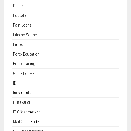
Dating
Education
Fast Loans
Filipino Women
FinTech
Forex Education
Forex Trading
Guide For Men
ID
Inestments
IT Вакансії
IT Образование
Mail Order Bride