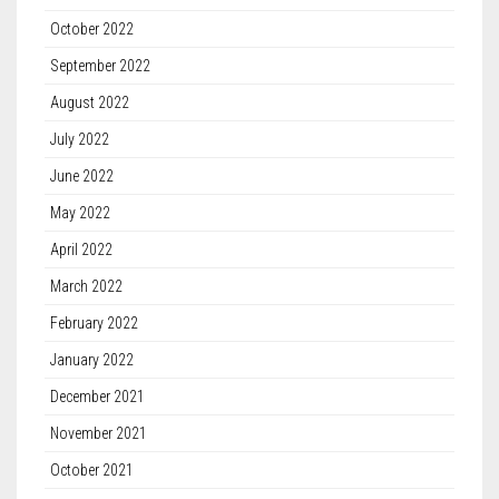
October 2022
September 2022
August 2022
July 2022
June 2022
May 2022
April 2022
March 2022
February 2022
January 2022
December 2021
November 2021
October 2021