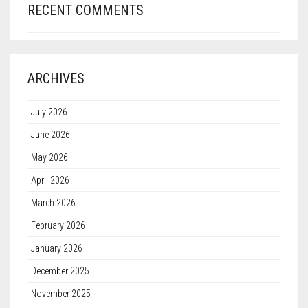
RECENT COMMENTS
ARCHIVES
July 2026
June 2026
May 2026
April 2026
March 2026
February 2026
January 2026
December 2025
November 2025