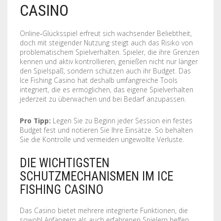
CASINO
COMPANY
BOOKLETS
FABRIC BANNERS
H STAKES
POSTERS
DIGITAL POSTERS
STANDOFFS
CART
0
Online‑Glücksspiel erfreut sich wachsender Beliebtheit,
doch mit steigender Nutzung steigt auch das Risiko von
problematischem Spielverhalten. Spieler, die ihre Grenzen
CD COVERS
X BANNERS
kennen und aktiv kontrollieren, genießen nicht nur länger
den Spielspaß, sondern schützen auch ihr Budget. Das
CD INLAYS
RETRACTABLE BANNERS
Ice Fishing Casino hat deshalb umfangreiche Tools
integriert, die es ermöglichen, das eigene Spielverhalten
CALENDARS
BACKLIT FILMS
jederzeit zu überwachen und bei Bedarf anzupassen.
DVD COVERS
CAR MAGNETS
Pro Tipp:
Legen Sie zu Beginn jeder Session ein festes
Budget fest und notieren Sie Ihre Einsätze. So behalten
Sie die Kontrolle und vermeiden ungewollte Verluste.
DOOR HANGERS
WINDOW CLINGS
DIE WICHTIGSTEN
ENVELOPES
WINDOW DECALS
SCHUTZMECHANISMEN IM ICE
GREETING CARDS
PERFORATED STICKERS
FISHING CASINO
HANG TAGS
POLYSTYRENE SIGNS
Das Casino bietet mehrere integrierte Funktionen, die
sowohl Anfängern als auch erfahrenen Spielern helfen,