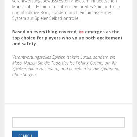
verantwortungsbewusstesten Anbietern im deutschen
Markt zählt. Es bietet nicht nur ein breites Spielportfolio
und attraktive Boni, sondern auch ein umfassendes
System zur Spieler‑Selbstkontrolle.
Based on everything covered,
emerges as the
Ice
top choice for players who value both excitement
and safety.
Verantwortungsvolles Spielen ist kein Luxus, sondern ein
Muss. Nutzen Sie die Tools des Ice Fishing Casino, um Ihr
Spielverhalten zu steuern, und genießen Sie die Spannung
ohne Sorgen.