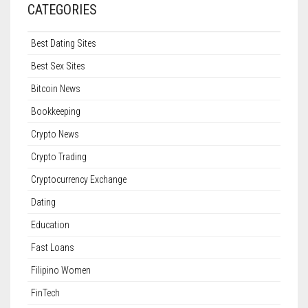
CATEGORIES
Best Dating Sites
Best Sex Sites
Bitcoin News
Bookkeeping
Crypto News
Crypto Trading
Cryptocurrency Exchange
Dating
Education
Fast Loans
Filipino Women
FinTech