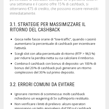
una settimana e il casino offre 15 % di cashback, si
otterranno €75 di credito, che possono essere reinvestiti
immediatamente.
3.1. STRATEGIE PER MASSIMIZZARE IL
RITORNO DEL CASHBACK
Gioca nelle fasce orarie di “low‑traffic”, quando i casinò
aumentano la percentuale di cashback per incentivare
l’attività.
Scegli slot con alta percentuale di ritorno (RTP > 96,5 %)
per ridurre la perdita netta su cui calcolare il rimborso.
Combina il cashback con bonus di deposito: un 100 % di
bonus del 20 % di cashback può generare un ritorno
complessivo del 30 % sul primo deposito.
3.2. ERRORI COMUNI DA EVITARE
Ignorare i termini di scommessa: molti cashback
richiedono un wagering di 5x sull’importo restituito.
Non verificare i limiti di prelievo: alcuni operatori
impongono un tetto giornaliero di €200 sul cashback.