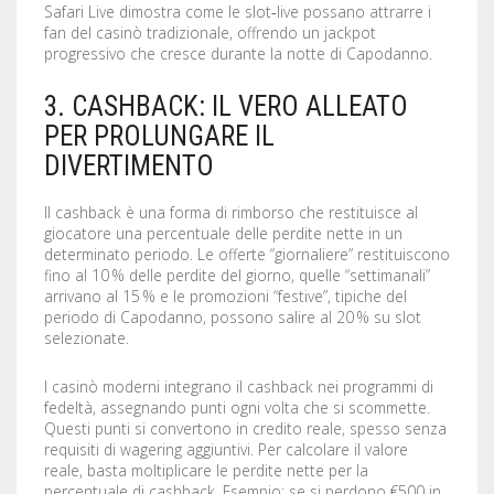
Safari Live dimostra come le slot‑live possano attrarre i
fan del casinò tradizionale, offrendo un jackpot
progressivo che cresce durante la notte di Capodanno.
3. CASHBACK: IL VERO ALLEATO
PER PROLUNGARE IL
DIVERTIMENTO
Il cashback è una forma di rimborso che restituisce al
giocatore una percentuale delle perdite nette in un
determinato periodo. Le offerte “giornaliere” restituiscono
fino al 10 % delle perdite del giorno, quelle “settimanali”
arrivano al 15 % e le promozioni “festive”, tipiche del
periodo di Capodanno, possono salire al 20 % su slot
selezionate.
I casinò moderni integrano il cashback nei programmi di
fedeltà, assegnando punti ogni volta che si scommette.
Questi punti si convertono in credito reale, spesso senza
requisiti di wagering aggiuntivi. Per calcolare il valore
reale, basta moltiplicare le perdite nette per la
percentuale di cashback. Esempio: se si perdono €500 in