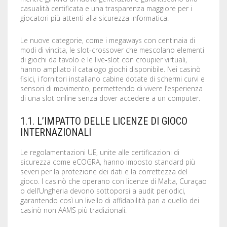
casualità certificata e una trasparenza maggiore per i
LABELS / STICKERS
YARD SIGNS
giocatori più attenti alla sicurezza informatica.
LETTERHEADS
ACRYLIC SIGNS
Le nuove categorie, come i megaways con centinaia di
modi di vincita, le slot‑crossover che mescolano elementi
NOTEPADS
ALUMINUM SIGNS
di giochi da tavolo e le live‑slot con croupier virtuali,
hanno ampliato il catalogo giochi disponibile. Nei casinò
PRESENTATION FOLDERS
DIBOND SIGNS
fisici, i fornitori installano cabine dotate di schermi curvi e
sensori di movimento, permettendo di vivere l’esperienza
di una slot online senza dover accedere a un computer.
SELL SHEETS
FOAM BOARDS
1.1. L’IMPATTO DELLE LICENZE DI GIOCO
TRADING CARDS
PVC BOARDS
INTERNAZIONALI
ULTRA BOARDS
Le regolamentazioni UE, unite alle certificazioni di
sicurezza come eCOGRA, hanno imposto standard più
ROLLED CANVAS
severi per la protezione dei dati e la correttezza del
gioco. I casinò che operano con licenze di Malta, Curaçao
o dell’Ungheria devono sottoporsi a audit periodici,
WALL GRAPHICS
garantendo così un livello di affidabilità pari a quello dei
casinò non AAMS più tradizionali.
FLOOR GRAPHICS