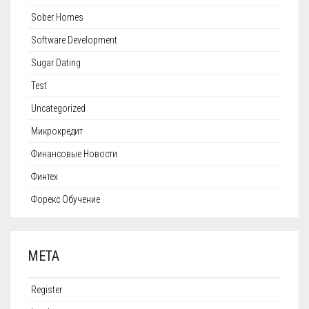
Sober Homes
Software Development
Sugar Dating
Test
Uncategorized
Микрокредит
Финансовые Новости
Финтех
Форекс Обучение
META
Register