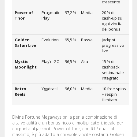
crescente
Power of
Pragmatic
97,2 %
Media
20 % di
Thor
Play
cash‑up su
ogni vincita
del bonus
Golden
Evolution
95,5 %
Bassa
Jackpot
Safari Live
progressivo
live
Mystic
Play’n GO
96,5 %
Alta
15 % di
Moonlight
cashback
settimanale
integrato
Retro
Yggdrasil
96,0 %
Media
10 free spins
Reels
+ respin
illimitato
Divine Fortune Megaways brilla per la combinazione di
alta volatilità e un bonus ricco di moltiplicatori, ideale per
chi punta al jackpot. Power of Thor, con RTP quasi al
massimo, è più adatto a chi vuole vincite costanti. Golden