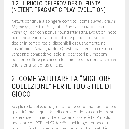
1.2. IL RUOLO DEI PROVIDER DI PUNTA
STENCILS
(NETENT, PRAGMATIC PLAY, EVOLUTION)
VINYL LETTERS
NetEnt continua a spingere con titoli come
Divine Fortune
Megaways
, mentre Pragmatic Play ha lanciato la serie
Power of Thor
con bonus round interattivi. Evolution, noto
per il live‑casino, ha introdotto le prime slot‑live con
dealer in tempo reale, disponibili esclusivamente nei
casinò più all’avanguardia. Queste partnership creano un
vantaggio competitivo: solo gli operatori più moderni
possono offrire giochi con RTP medio superiore al 96,5 %
e funzionalità bonus uniche.
2. COME VALUTARE LA “MIGLIORE
COLLEZIONE” PER IL TUO STILE DI
GIOCO
Scegliere la collezione giusta non è solo una questione di
quantità, ma di qualità e di corrispondenza con le proprie
preferenze. Il primo criterio da analizzare è l’RTP medio:
una slot con RTP del 97 % offre, nel lungo periodo, un
ritorno più alto rispetto a una con 94 %. La volatilità,