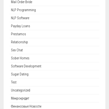
Mail Order Bride
NLP Programming
NLP Software
Payday Loans
Prestamos
Relationship
Sex Chat
Sober Homes
Software Development
Sugar Dating
Test
Uncategorized
Микрокредит
Финансовые Новости