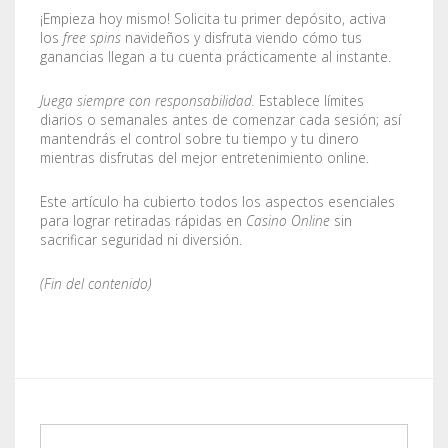
¡Empieza hoy mismo! Solicita tu primer depósito, activa
los
free spins
navideños y disfruta viendo cómo tus
ganancias llegan a tu cuenta prácticamente al instante.
Juega siempre con responsabilidad.
Establece límites
diarios o semanales antes de comenzar cada sesión; así
mantendrás el control sobre tu tiempo y tu dinero
mientras disfrutas del mejor entretenimiento online.
Este artículo ha cubierto todos los aspectos esenciales
para lograr retiradas rápidas en
Casino Online
sin
sacrificar seguridad ni diversión.
(Fin del contenido)