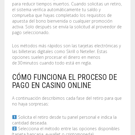
para reducir tiempos muertos. Cuando solicitas un retiro,
LABELS / STICKERS
YARD SIGNS
el sistema verifica automáticamente tu saldo y
comprueba que hayas completado los requisitos de
LETTERHEADS
ACRYLIC SIGNS
apuesta del bono bienvenida o cualquier promoción
activa. Solo después se envía la solicitud al proveedor de
pago seleccionado.
NOTEPADS
ALUMINUM SIGNS
Los métodos más rápidos son las tarjetas electrónicas y
PRESENTATION FOLDERS
DIBOND SIGNS
las billeteras digitales como Skrill o Neteller. Estas
opciones suelen procesar el dinero en menos
SELL SHEETS
FOAM BOARDS
de 30 minutos cuando todo está en regla.
TRADING CARDS
PVC BOARDS
CÓMO FUNCIONA EL PROCESO DE
PAGO EN CASINO ONLINE
ULTRA BOARDS
A continuación describimos cada fase del retiro para que
ROLLED CANVAS
no haya sorpresas:
WALL GRAPHICS
Solicita el retiro desde tu panel personal e indica la
cantidad deseada.
FLOOR GRAPHICS
Selecciona el método entre las opciones disponibles
(tarjeta bancaria, e‑wallet o criptomoneda).