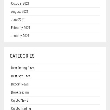
October 2021
August 2021
June 2021
February 2021
January 2021
CATEGORIES
Best Dating Sites
Best Sex Sites
Bitcoin News
Bookkeeping
Crypto News
Crypto Trading