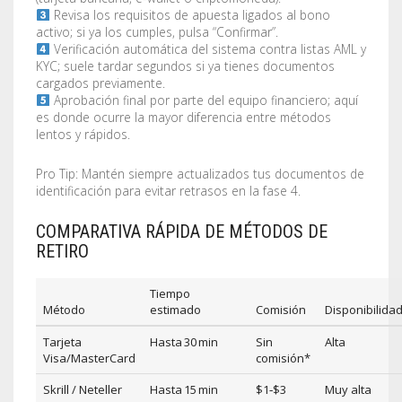
Revisa los requisitos de apuesta ligados al bono
STENCILS
activo; si ya los cumples, pulsa “Confirmar”.
Verificación automática del sistema contra listas AML y
VINYL LETTERS
KYC; suele tardar segundos si ya tienes documentos
cargados previamente.
Aprobación final por parte del equipo financiero; aquí
es donde ocurre la mayor diferencia entre métodos
lentos y rápidos.
Pro Tip: Mantén siempre actualizados tus documentos de
identificación para evitar retrasos en la fase 4.
COMPARATIVA RÁPIDA DE MÉTODOS DE
RETIRO
Tiempo
Método
estimado
Comisión
Disponibilida
Tarjeta
Hasta 30 min
Sin
Alta
Visa/MasterCard
comisión*
Skrill / Neteller
Hasta 15 min
$1‑$3
Muy alta