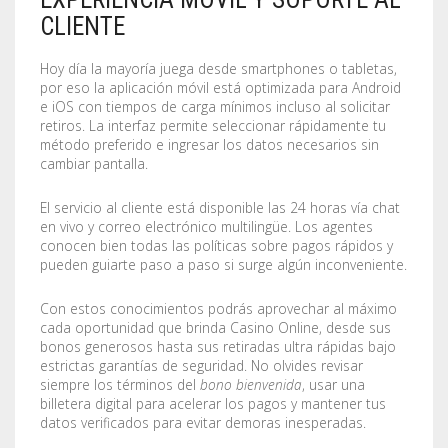
CLIENTE
Hoy día la mayoría juega desde smartphones o tabletas,
por eso la aplicación móvil está optimizada para Android
e iOS con tiempos de carga mínimos incluso al solicitar
retiros. La interfaz permite seleccionar rápidamente tu
método preferido e ingresar los datos necesarios sin
cambiar pantalla.
El servicio al cliente está disponible las 24 horas vía chat
en vivo y correo electrónico multilingüe. Los agentes
conocen bien todas las políticas sobre pagos rápidos y
pueden guiarte paso a paso si surge algún inconveniente.
Con estos conocimientos podrás aprovechar al máximo
cada oportunidad que brinda Casino Online, desde sus
bonos generosos hasta sus retiradas ultra rápidas bajo
estrictas garantías de seguridad. No olvides revisar
siempre los términos del
bono bienvenida
, usar una
billetera digital para acelerar los pagos y mantener tus
datos verificados para evitar demoras inesperadas.