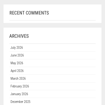
RECENT COMMENTS
ARCHIVES
July 2026
June 2026
May 2026
April 2026
March 2026
February 2026
January 2026
December 2025