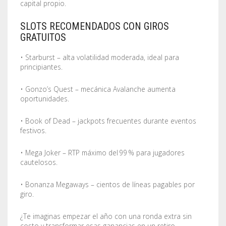
capital propio.
SLOTS RECOMENDADOS CON GIROS
GRATUITOS
• Starburst – alta volatilidad moderada, ideal para
principiantes.
• Gonzo’s Quest – mecánica Avalanche aumenta
oportunidades.
• Book of Dead – jackpots frecuentes durante eventos
festivos.
• Mega Joker – RTP máximo del 99 % para jugadores
cautelosos.
• Bonanza Megaways – cientos de líneas pagables por
giro.
¿Te imaginas empezar el año con una ronda extra sin
costo y transformar esas ganancias en un retiro