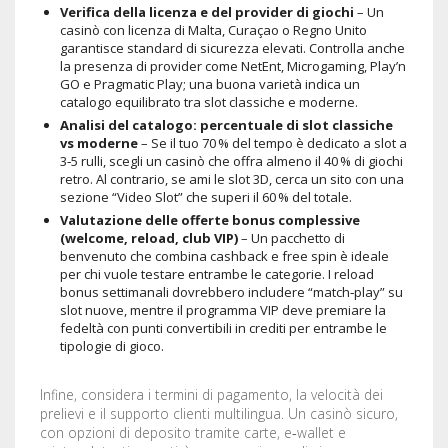
Verifica della licenza e del provider di giochi
– Un
casinò con licenza di Malta, Curaçao o Regno Unito
garantisce standard di sicurezza elevati. Controlla anche
la presenza di provider come NetEnt, Microgaming, Play’n
GO e Pragmatic Play; una buona varietà indica un
catalogo equilibrato tra slot classiche e moderne.
Analisi del catalogo: percentuale di slot classiche
vs moderne
– Se il tuo 70 % del tempo è dedicato a slot a
3‑5 rulli, scegli un casinò che offra almeno il 40 % di giochi
retro. Al contrario, se ami le slot 3D, cerca un sito con una
sezione “Video Slot” che superi il 60 % del totale.
Valutazione delle offerte bonus complessive
(welcome, reload, club VIP)
– Un pacchetto di
benvenuto che combina cashback e free spin è ideale
per chi vuole testare entrambe le categorie. I reload
bonus settimanali dovrebbero includere “match‑play” su
slot nuove, mentre il programma VIP deve premiare la
fedeltà con punti convertibili in crediti per entrambe le
tipologie di gioco.
Infine, considera i termini di pagamento, la velocità dei
prelievi e il supporto clienti multilingua. Un casinò sicuro,
con opzioni di deposito tramite carte, e‑wallet e