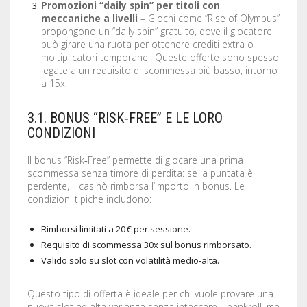
Promozioni “daily spin” per titoli con
meccaniche a livelli
– Giochi come “Rise of Olympus”
propongono un “daily spin” gratuito, dove il giocatore
può girare una ruota per ottenere crediti extra o
moltiplicatori temporanei. Queste offerte sono spesso
legate a un requisito di scommessa più basso, intorno
a 15x.
3.1. BONUS “RISK‑FREE” E LE LORO
CONDIZIONI
Il bonus “Risk‑Free” permette di giocare una prima
scommessa senza timore di perdita: se la puntata è
perdente, il casinò rimborsa l’importo in bonus. Le
condizioni tipiche includono:
Rimborsi limitati a 20 € per sessione.
Requisito di scommessa 30x sul bonus rimborsato.
Valido solo su slot con volatilità medio‑alta.
Questo tipo di offerta è ideale per chi vuole provare una
nuova slot ad alta varianza senza intaccare il bankroll, ma