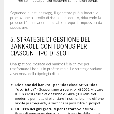
“free spin” opta per slot moderne con funzioni bonus.
Seguendo questi passaggi, il giocatore può allineare la
promozione al profilo di rischio desiderato, riducendo la
probabilità di rimanere bloccato in requisiti impossibili da
soddisfare.
5. STRATEGIE DI GESTIONE DEL
BANKROLL CON I BONUS PER
CIASCUN TIPO DI SLOT
Una gestione oculata del bankroll è la chiave per
trasformare i bonus in profitto reale. Le strategie variano
a seconda della tipologia di slot.
Divisione del bankroll per “slot classica” vs “slot
futuristica”
– Supponiamo un bankroll di 200 €. Allocare
il 60 % (120 €) alle slot classiche e il 40 % (80 €) alle slot
moderne permette di bilanciare il rischio: le prime offrono
vincite più frequenti, le seconde la possibilità di jackpot.
Utilizzo dei giri gratuiti per testare volatilità
–
Prima di impegnare denaro reale, è consigliabile usare i