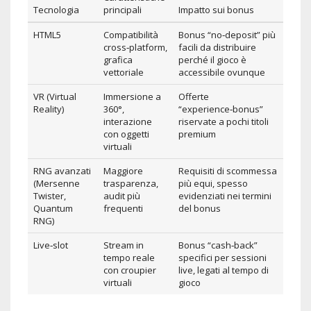
Tecnologia
principali
Impatto sui bonus
STENCILS
HTML5
Compatibilità
Bonus “no‑deposit” più
VINYL LETTERS
cross‑platform,
facili da distribuire
grafica
perché il gioco è
vettoriale
accessibile ovunque
VR (Virtual
Immersione a
Offerte
Reality)
360°,
“experience‑bonus”
interazione
riservate a pochi titoli
con oggetti
premium
virtuali
RNG avanzati
Maggiore
Requisiti di scommessa
(Mersenne
trasparenza,
più equi, spesso
Twister,
audit più
evidenziati nei termini
Quantum
frequenti
del bonus
RNG)
Live‑slot
Stream in
Bonus “cash‑back”
tempo reale
specifici per sessioni
con croupier
live, legati al tempo di
virtuali
gioco