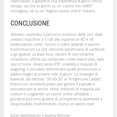
criptovalute, ti garantirà una esperienza di gioco senza
intoppi, sia che tu giochi su un “casino non AAMS”
norvegese, né su un “migliori casino online” italiano.
CONCLUSIONE
Abbiamo esplorato il percorso evolutivo delle slot, dalle
semplici macchine a 3 rulli alle esperienze 4D e VR,
evidenziando come i bonus si siano adattati a queste
trasformazioni. Le slot classiche beneficiano di cashback
e giri gratuiti su linee fisse, mentre le slot moderne
richiedono offerte più sofisticate, come match‑play, daily
spin e tornei. Analizzando RTP, volatilità e requisiti di
wagering, è possibile determinare quale promozione si
adatta meglio al proprio stile di gioco. Le strategie di
bankroll, dal metodo “30‑30‑30” al “Progressive Ladder”,
forniscono strumenti pratici per gestire il capitale e
massimizzare le vincite. Infine, evitando le trappole più
comuni e scegliendo un casinò online affidabile, i
giocatori possono godere di un’esperienza divertente e
responsabile, trasformando i bonus in valore reale.
Buon divertimento e buona fortuna!