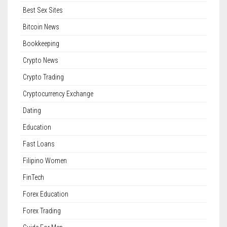
Best Sex Sites
Bitcoin News
Bookkeeping
Crypto News
Crypto Trading
Cryptocurrency Exchange
Dating
Education
Fast Loans
Filipino Women
FinTech
Forex Education
Forex Trading