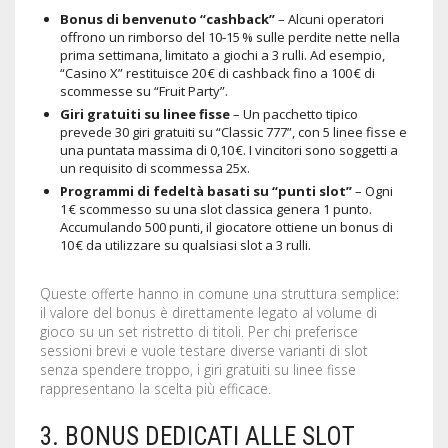
Bonus di benvenuto “cashback”
– Alcuni operatori
offrono un rimborso del 10‑15 % sulle perdite nette nella
prima settimana, limitato a giochi a 3 rulli. Ad esempio,
“Casino X” restituisce 20 € di cashback fino a 100 € di
scommesse su “Fruit Party”.
Giri gratuiti su linee fisse
– Un pacchetto tipico
prevede 30 giri gratuiti su “Classic 777”, con 5 linee fisse e
una puntata massima di 0,10 €. I vincitori sono soggetti a
un requisito di scommessa 25x.
Programmi di fedeltà basati su “punti slot”
– Ogni
1 € scommesso su una slot classica genera 1 punto.
Accumulando 500 punti, il giocatore ottiene un bonus di
10 € da utilizzare su qualsiasi slot a 3 rulli.
Queste offerte hanno in comune una struttura semplice:
il valore del bonus è direttamente legato al volume di
gioco su un set ristretto di titoli. Per chi preferisce
sessioni brevi e vuole testare diverse varianti di slot
senza spendere troppo, i giri gratuiti su linee fisse
rappresentano la scelta più efficace.
3. BONUS DEDICATI ALLE SLOT