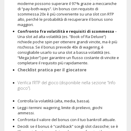
moderne possono superare il 97 % grazie a meccaniche
di “pay‑both‑ways”. Un bonus con requisito di
scommessa 20x è più conveniente su una slot con RTP
alto, perché le probabilità di recuperare il bonus sono
maggiori.
Confronto fra volatilità e requisiti di scommessa
–
Una slot ad alta volatilità (es. “Book of Ra Deluxe”)
richiede poche spin per ottenere grandi vincite, ma è più
rischiosa. Se il bonus prevede 40x di wagering, è
consigliabile usarlo su una slot a bassa volatilità (es.
“Mega Joker”) per garantire un flusso costante di vincite e
completare il requisito più rapidamente.
Checklist pratica per il giocatore
Verifica l’RTP del gioco (disponibile nella sezione “Info
gioco”).
Controlla la volatilità (alta, media, bassa).
Leggi i termini: wagering, limite di prelievo, giochi
ammessi.
Confronta il valore del bonus con il tuo bankroll attuale.
Decidi: se il bonus è “cashback” scegli slot classiche; se è