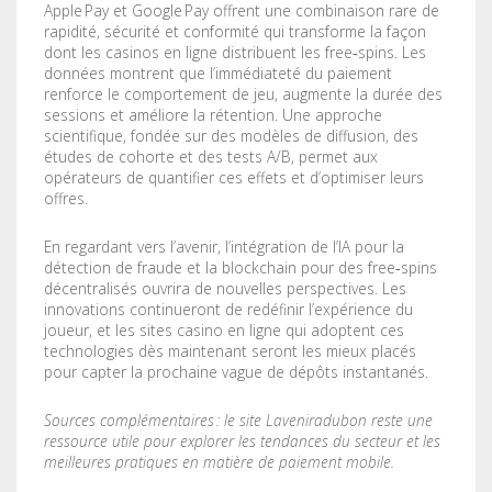
Apple Pay et Google Pay offrent une combinaison rare de
rapidité, sécurité et conformité qui transforme la façon
dont les casinos en ligne distribuent les free‑spins. Les
données montrent que l’immédiateté du paiement
renforce le comportement de jeu, augmente la durée des
sessions et améliore la rétention. Une approche
scientifique, fondée sur des modèles de diffusion, des
études de cohorte et des tests A/B, permet aux
opérateurs de quantifier ces effets et d’optimiser leurs
offres.
En regardant vers l’avenir, l’intégration de l’IA pour la
détection de fraude et la blockchain pour des free‑spins
décentralisés ouvrira de nouvelles perspectives. Les
innovations continueront de redéfinir l’expérience du
joueur, et les sites casino en ligne qui adoptent ces
technologies dès maintenant seront les mieux placés
pour capter la prochaine vague de dépôts instantanés.
Sources complémentaires : le site Laveniradubon reste une
ressource utile pour explorer les tendances du secteur et les
meilleures pratiques en matière de paiement mobile.