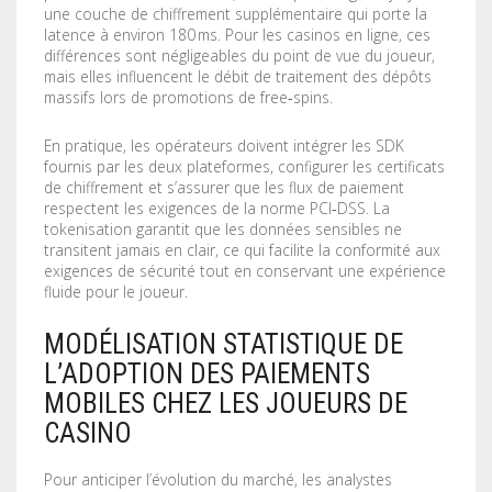
une couche de chiffrement supplémentaire qui porte la
STENCILS
latence à environ 180 ms. Pour les casinos en ligne, ces
différences sont négligeables du point de vue du joueur,
VINYL LETTERS
mais elles influencent le débit de traitement des dépôts
massifs lors de promotions de free‑spins.
En pratique, les opérateurs doivent intégrer les SDK
fournis par les deux plateformes, configurer les certificats
de chiffrement et s’assurer que les flux de paiement
respectent les exigences de la norme PCI‑DSS. La
tokenisation garantit que les données sensibles ne
transitent jamais en clair, ce qui facilite la conformité aux
exigences de sécurité tout en conservant une expérience
fluide pour le joueur.
MODÉLISATION STATISTIQUE DE
L’ADOPTION DES PAIEMENTS
MOBILES CHEZ LES JOUEURS DE
CASINO
Pour anticiper l’évolution du marché, les analystes