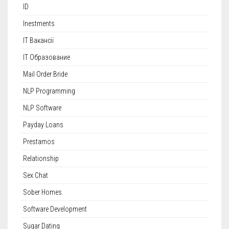
ID
Inestments
IT Вакансії
IT Образование
Mail Order Bride
NLP Programming
NLP Software
Payday Loans
Prestamos
Relationship
Sex Chat
Sober Homes
Software Development
Sugar Dating