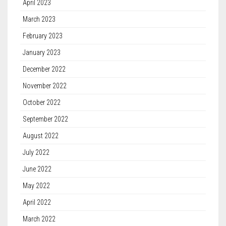
April 2023
March 2023
February 2023
January 2023
December 2022
November 2022
October 2022
September 2022
August 2022
July 2022
June 2022
May 2022
April 2022
March 2022