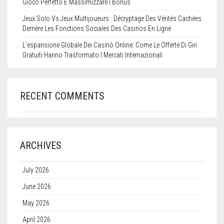
Gioco Perfetto E Massimizzare I Bonus
Jeux Solo Vs Jeux Multijoueurs : Décryptage Des Vérités Cachées
Derrière Les Fonctions Sociales Des Casinos En Ligne
L’espansione Globale Dei Casinò Online: Come Le Offerte Di Giri
Gratuiti Hanno Trasformato I Mercati Internazionali
RECENT COMMENTS
ARCHIVES
July 2026
June 2026
May 2026
April 2026