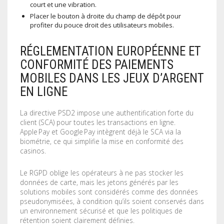
court et une vibration.
Placer le bouton à droite du champ de dépôt pour
profiter du pouce droit des utilisateurs mobiles.
RÉGLEMENTATION EUROPÉENNE ET
CONFORMITÉ DES PAIEMENTS
MOBILES DANS LES JEUX D’ARGENT
EN LIGNE
La directive PSD2 impose une authentification forte du
client (SCA) pour toutes les transactions en ligne.
Apple Pay et Google Pay intègrent déjà le SCA via la
biométrie, ce qui simplifie la mise en conformité des
casinos.
Le RGPD oblige les opérateurs à ne pas stocker les
données de carte, mais les jetons générés par les
solutions mobiles sont considérés comme des données
pseudonymisées, à condition qu’ils soient conservés dans
un environnement sécurisé et que les politiques de
rétention soient clairement définies.