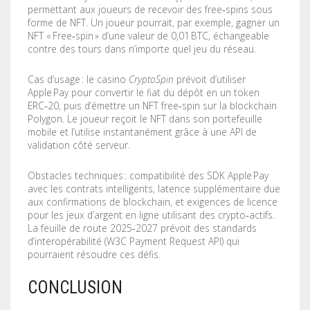
permettant aux joueurs de recevoir des free‑spins sous
forme de NFT. Un joueur pourrait, par exemple, gagner un
NFT « Free‑spin » d’une valeur de 0,01 BTC, échangeable
contre des tours dans n’importe quel jeu du réseau.
Cas d’usage : le casino
CryptoSpin
prévoit d’utiliser
Apple Pay pour convertir le fiat du dépôt en un token
ERC‑20, puis d’émettre un NFT free‑spin sur la blockchain
Polygon. Le joueur reçoit le NFT dans son portefeuille
mobile et l’utilise instantanément grâce à une API de
validation côté serveur.
Obstacles techniques : compatibilité des SDK Apple Pay
avec les contrats intelligents, latence supplémentaire due
aux confirmations de blockchain, et exigences de licence
pour les jeux d’argent en ligne utilisant des crypto‑actifs.
La feuille de route 2025‑2027 prévoit des standards
d’interopérabilité (W3C Payment Request API) qui
pourraient résoudre ces défis.
CONCLUSION