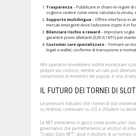
Trasparenza
– Pubblicare in chiaro le regole di di
vogliono vedere come viene calcolata la vincita, s
Supporto multilingua
– Offrire interfacce in 
mercati emergenti dove l’adozione crypto è in for
Bilanciare rischio e reward
– Impostare soglie 
garantire premi allettanti (0,05‑0,1 BTC) per mant
Customer care specializzato
– Formare un tea
legati a wallet, conferme di transazione e normati
Altri operatori dovrebbero inoltre monitorare costa
jackpot più costoso, mentre un calo può diminuire l
conversione al momento del payout, è una strategi
IL FUTURO DEI TORNEI DI SLOT
Le previsioni indicano che i tornei di slot evolve
su Android, continuare su iOS e chiudere su desk
Le NFT entreranno in gioco come premi unici: skin
governance che permetteranno ai vincitori di infl
“Crypto Slots NFT”, dove il vincitore di un torneo 