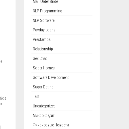
Mail Order Bride
NLP Programming
NLP Software
Payday Loans
Prestamos
Relationship
Sex Chat
e il
Sober Homes
Software Development
Sugar Dating
Test
fida
in.
Uncategorized
Микрокредит
Финансовые Новости
l