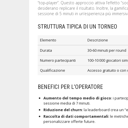
“top‑player”. Questo approccio attiva l’effetto “soc
desiderano replicare il risultato. Inoltre, la gamif
sessione di 5 minuti in un’esperienza più immersiv
STRUTTURA TIPICA DI UN TORNEO
Elemento
Descrizione
Durata
30‑60 minuti per round
Numero partecipanti
100‑10 000 giocatori sim
Qualificazione
Accesso gratuito o con
BENEFICI PER L’OPERATORE
Aumento del tempo medio di gioco
: i parte
sessione media di 7 minuti.
Riduzione del churn
: la leaderboard crea un “e
Raccolta di dati comportamentali
: le metrich
personalizzare offerte future.