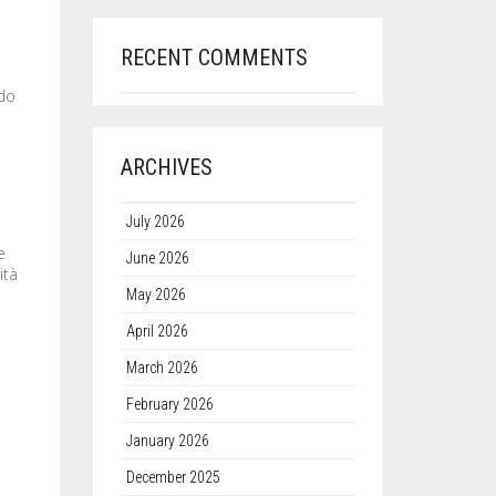
RECENT COMMENTS
ndo
o
ARCHIVES
July 2026
e
June 2026
ità
May 2026
April 2026
March 2026
February 2026
January 2026
December 2025