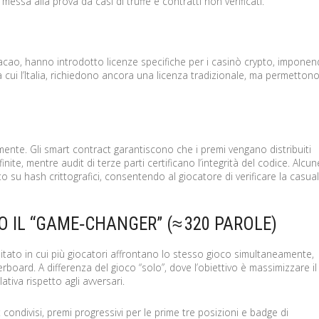
messa alla prova da casi di truffe e contratti non verificati.
racao, hanno introdotto licenze specifiche per i casinò crypto, impone
 tra cui l’Italia, richiedono ancora una licenza tradizionale, ma permetton
mente. Gli smart contract garantiscono che i premi vengano distribuiti
nite, mentre audit di terze parti certificano l’integrità del codice. Alcun
 su hash crittografici, consentendo al giocatore di verificare la casual
O IL “GAME‑CHANGER” (≈ 320 PAROLE)
tato in cui più giocatori affrontano lo stesso gioco simultaneamente,
board. A differenza del gioco “solo”, dove l’obiettivo è massimizzare il
tiva rispetto agli avversari.
ondivisi, premi progressivi per le prime tre posizioni e badge di