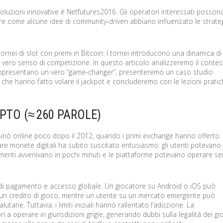
luzioni innovative è Netfutures2016. Gli operatori interessati posson
re come alcune idee di community‑driven abbiano influenzato le strate
ornei di slot con premi in Bitcoin. I tornei introducono una dinamica di
n vero senso di competizione. In questo articolo analizzeremo il conte
rappresentano un vero “game‑changer”, presenteremo un caso studio
che hanno fatto volare il jackpot e concluderemo con le lezioni prati
PTO (≈ 260 PAROLE)
asinò online poco dopo il 2012, quando i primi exchange hanno offerto
are monete digitali ha subito suscitato entusiasmo: gli utenti potevano
amenti avvenivano in pochi minuti e le piattaforme potevano operare s
tà di pagamento e accesso globale. Un giocatore su Android o iOS può
un credito di gioco, mentre un utente su un mercato emergente può
arie. Tuttavia, i limiti iniziali hanno rallentato l’adozione. La
a operare in giurisdizioni grigie, generando dubbi sulla legalità dei gio