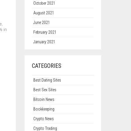
October 2021
August 2021
June 2021
e,
% in
February 2021
January 2021
CATEGORIES
Best Dating Sites
Best Sex Sites
Bitcoin News
Bookkeeping
Crypto News
Crypto Trading