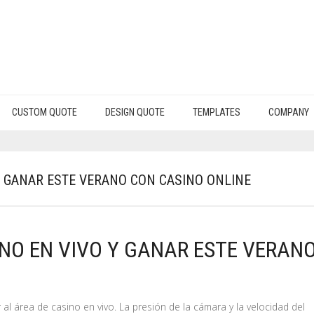
CUSTOM QUOTE
DESIGN QUOTE
TEMPLATES
COMPANY
Y GANAR ESTE VERANO CON CASINO ONLINE
NO EN VIVO Y GANAR ESTE VERAN
al área de casino en vivo. La presión de la cámara y la velocidad del