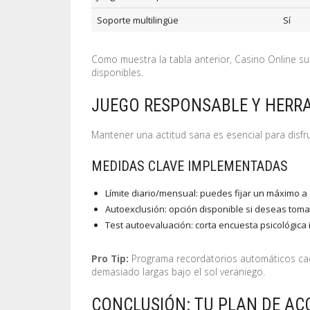
Soporte multilingüe
Sí
Como muestra la tabla anterior, Casino Online s
disponibles.
JUEGO RESPONSABLE Y HERR
Mantener una actitud sana es esencial para disfru
MEDIDAS CLAVE IMPLEMENTADAS
Límite diario/mensual: puedes fijar un máximo a
Autoexclusión: opción disponible si deseas tom
Test autoevaluación: corta encuesta psicológica
Pro Tip:
Programa recordatorios automáticos cada
demasiado largas bajo el sol veraniego.
CONCLUSIÓN: TU PLAN DE AC