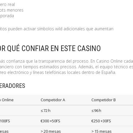
ero real
pots menores
mporada
tuitos pueden activar símbolos wild adicionales que aumentan
OR QUÉ CONFIAR EN ESTE CASINO
más confianza que la transparencia del proceso. En Casino Online cada
inanciero con tiempos estimados precisos. Además, el equipo técnico e
reo electrónico y líneas telefónicas locales dentro de España.
PERADORES
o Online
Competidor A
Competidor B
≤ 72 h
≤ 96 h
+100FS
€300 +50FS
€250 +30FS
mesas
> 20 mesas
> 15 mesas