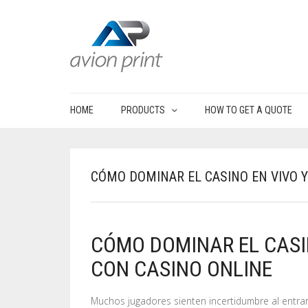
HOME
PRODUCTS
HOW TO GET A QUOTE
CÓMO DOMINAR EL CASINO EN VIVO 
CÓMO DOMINAR EL CASI
CON CASINO ONLINE
Muchos jugadores sienten incertidumbre al entrar 