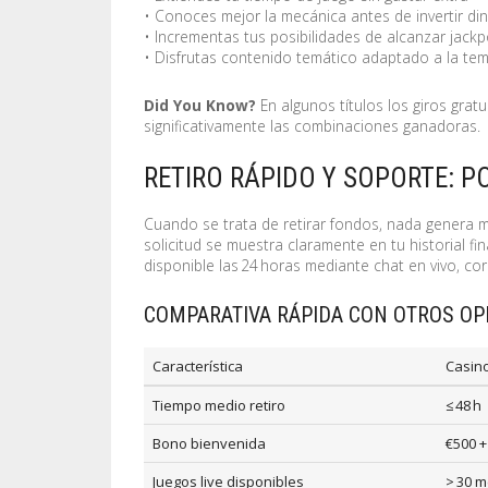
• Conoces mejor la mecánica antes de invertir din
• Incrementas tus posibilidades de alcanzar jack
• Disfrutas contenido temático adaptado a la te
Did You Know?
En algunos títulos los giros gra
significativamente las combinaciones ganadoras.
RETIRO RÁPIDO Y SOPORTE: P
Cuando se trata de retirar fondos, nada genera 
solicitud se muestra claramente en tu historial f
disponible las 24 horas mediante chat en vivo, cor
COMPARATIVA RÁPIDA CON OTROS O
Característica
Casin
Tiempo medio retiro
≤ 48 h
Bono bienvenida
€500 
Juegos live disponibles
> 30 