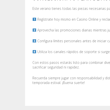
Este verano tienes todas las piezas necesarias pa
Regístrate hoy mismo en Casino Online y recl
Aprovecha las promociones diarias mientras jue
Configura límites personales antes de iniciar c
Utiliza los canales rápidos de soporte si surg
Con estos pasos estarás listo para combinar dive
sacrificar seguridad ni rapidez.
Recuerda siempre jugar con responsabilidad y dis
temporada estival. ¡Buena suerte!