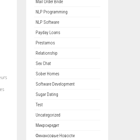
Mail Order Bride
NLP Programming
NLP Software
Payday Loans
Prestamos
Relationship
Sex Chat
Sober Homes
eurs
Software Development
les
Sugar Dating
Test
Uncategorized
Микрокредит
Финансовые Новости