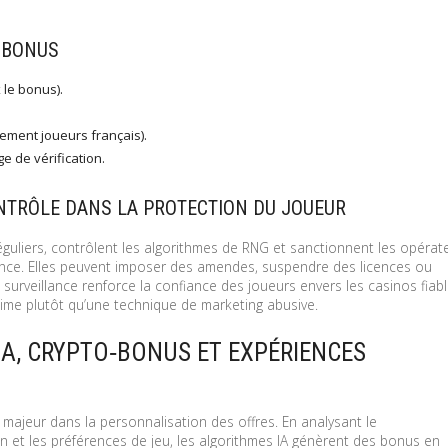
N BONUS
 le bonus).
uement joueurs français).
ge de vérification.
ONTRÔLE DANS LA PROTECTION DU JOUEUR
éguliers, contrôlent les algorithmes de RNG et sanctionnent les opérat
ence. Elles peuvent imposer des amendes, suspendre des licences ou
surveillance renforce la confiance des joueurs envers les casinos fiab
time plutôt qu’une technique de marketing abusive.
 IA, CRYPTO‑BONUS ET EXPÉRIENCES
e majeur dans la personnalisation des offres. En analysant le
et les préférences de jeu, les algorithmes IA génèrent des bonus en