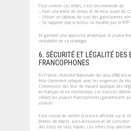
Pour contrer ces effets, il est recommandé de :
– Fixer une limite de temps et de mise avant de 
– Utiliser un tableau de suivi des gains/pertes afi
– Se rappeler que le bonus ne modifie pas le RTP 
En gardant une approche analytique, le joueur évit
rentabilité de sa stratégie.
6. SÉCURITÉ ET LÉGALITÉ DES
FRANCOPHONES
En France, l’Autorité Nationale des Jeux (ANJ) enc
être clairement indiqué, avec les exigences de mise
Commission des Jeux de Hasard applique des règles
en français et en néerlandais. Les licences délivré
ciblant les joueurs francophones) garantissent q
joueurs.
Il est crucial de vérifier la licence affichée sur l
(limites de dépôt, auto‑exclusion) et de consul
des listes de sites fiables. Les offres trop alléc