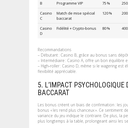
B
Programme VIP
75 %
250
Casino
Match de mise spécial
120 %
200
C
baccarat
Casino
Fidélité + Crypto‑bonus
80 %
400
D
Recommandations
– Débutant : Casino B, grâce au bonus sans dépôt
– Intermédiaire : Casino A, offre un bon équilibre
– High‑roller : Casino D, même si le wagering est él
flexibilité appréciable.
5. L’IMPACT PSYCHOLOGIQUE 
BACCARAT
Les bonus créent un biais de confirmation : les j
bonus « les rend plus chanceux ». Ce sentiment d
variance du jeu indique le contraire. De plus, la p
plus longtemps à la table, prolongeant ainsi les 