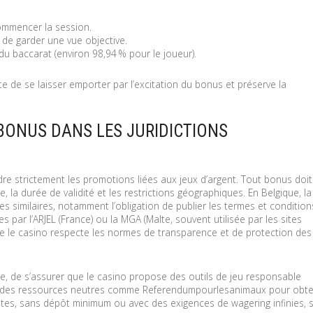
commencer la session.
n de garder une vue objective.
du baccarat (environ 98,94 % pour le joueur).
e de se laisser emporter par l’excitation du bonus et préserve la
 BONUS DANS LES JURIDICTIONS
adre strictement les promotions liées aux jeux d’argent. Tout bonus doit
, la durée de validité et les restrictions géographiques. En Belgique, la
 similaires, notamment l’obligation de publier les termes et condition
es par l’ARJEL (France) ou la MGA (Malte, souvent utilisée par les sites
ue le casino respecte les normes de transparence et de protection des
e site, de s’assurer que le casino propose des outils de jeu responsable
ter des ressources neutres comme Referendumpourlesanimaux pour obte
hantes, sans dépôt minimum ou avec des exigences de wagering infinies, 