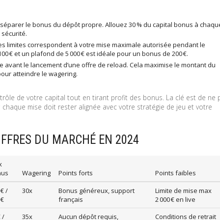
 séparer le bonus du dépôt propre. Allouez 30 % du capital bonus à chaqu
sécurité.
nt les limites correspondent à votre mise maximale autorisée pendant le
0 € et un plafond de 5 000 € est idéale pour un bonus de 200 €.
ste avant le lancement d’une offre de reload. Cela maximise le montant du
our atteindre le wagering.
trôle de votre capital tout en tirant profit des bonus. La clé est de ne 
s ; chaque mise doit rester alignée avec votre stratégie de jeu et votre
OFFRES DU MARCHÉ EN 2024
x
nus
Wagering
Points forts
Points faibles
€ /
30x
Bonus généreux, support
Limite de mise max
 €
français
2 000 € en live
 /
35x
Aucun dépôt requis,
Conditions de retrait