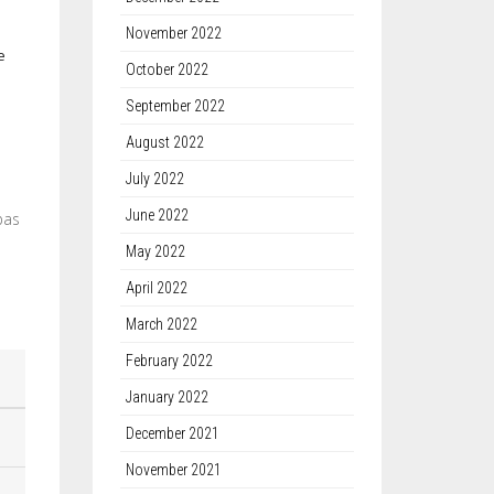
November 2022
e
October 2022
September 2022
August 2022
July 2022
June 2022
pas
May 2022
April 2022
March 2022
February 2022
January 2022
December 2021
November 2021