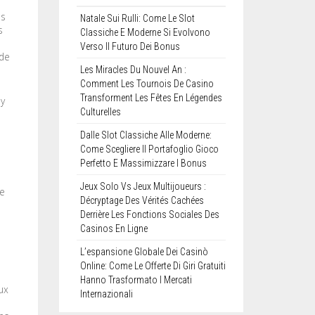
us
Natale Sui Rulli: Come Le Slot
s
Classiche E Moderne Si Evolvono
Verso Il Futuro Dei Bonus
 de
Les Miracles Du Nouvel An :
Comment Les Tournois De Casino
Transforment Les Fêtes En Légendes
 y
Culturelles
Dalle Slot Classiche Alle Moderne:
Come Scegliere Il Portafoglio Gioco
Perfetto E Massimizzare I Bonus
Jeux Solo Vs Jeux Multijoueurs :
ge
Décryptage Des Vérités Cachées
Derrière Les Fonctions Sociales Des
Casinos En Ligne
L’espansione Globale Dei Casinò
Online: Come Le Offerte Di Giri Gratuiti
Hanno Trasformato I Mercati
ux
Internazionali