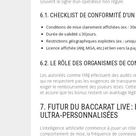
souvent le signe d’un opérateur non régulé.
6.1. CHECKLIST DE CONFORMITÉ D’U
Conditions de mise clairement affichées (ex. : 30x
Durée de validité ≤ 30 jours.
Restrictions géographiques explicites (ex. : uniq
Licence affichée (ANJ, MGA, etc.) et lien vers la pa
6.2. LE RÔLE DES ORGANISMES DE C
Les autorités comme l’ANJ effectuent des audits r
qui ne respectent pas les exigences de transpar
exiger le remboursement des joueurs lésés. Cette 
et assure que les bonus restent un avantage légi
7. FUTUR DU BACCARAT LIVE :
ULTRA‑PERSONNALISÉES
L’intelligence artificielle commence à jouer un rôl
comportement de mise, la fréquence de connexion 