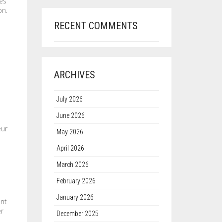
nes
on.
RECENT COMMENTS
ARCHIVES
July 2026
June 2026
eur
May 2026
April 2026
March 2026
February 2026
January 2026
ent
er
December 2025