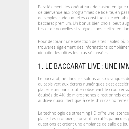
Parallèlement, les opérateurs de casino en ligne 
de bienvenue aux programmes de fidélité, en pass
de simples cadeaux : elles constituent de véritabl
baccarat premium. Un bonus bien choisi peut augm
tester de nouvelles stratégies sans mettre en da
Pour découvrir une sélection de sites fiables où 
trouverez également des informations complémentai
identifier les offres les plus sécurisées.
1. LE BACCARAT LIVE : UNE I
Le baccarat, né dans les salons aristocratiques de
du tapis vert aux écrans numériques s’est accélér
placer leurs paris tout en observant le croupier vi
équipés de 4 K, de microphones directionnels et de
auditive quasi‑identique à celle d’un casino terres
La technologie de streaming HD offre une latence 
place. Les croupiers, souvent recrutés parmi des 
questions et créent une ambiance de salle de jeu 