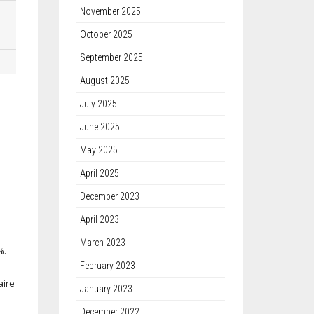
November 2025
October 2025
September 2025
August 2025
July 2025
June 2025
May 2025
April 2025
December 2023
April 2023
March 2023
%.
February 2023
aire
January 2023
December 2022