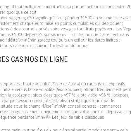
ing : il faut multiplier le montant reçu par un facteur compris entre 2
irer quoi que ce soit.
avec wagering x30 signifie qu’il faut générer €1500 en volume misé ava
ransforment chaque euro misé en points cumulables qui débloquent
ions à des tournois privés voire voyages tout frais payés vers Las Veg
moins €5000 dépensés sur six mois — chiffre indiqué clairement dans
 fidélité”.\n\nEnfin gardez toujours un œil sur les dates limites :
 jours calendaires suivant l’activation du bonus.
DES CASINOS EN LIGNE
s opposés : haute volatilité (
Dead or Alive II
) où rares gains explosifs
nitiale versus faible volatilité (
Blood Suckers
) offrant fréquemment peti
on la catégorie : slots classiques ≈97 %, slots vidéo ≈96 %, jackpots
chaque session consultez le tableau statistique fourni par le
o” située sous le champ “Mise”.\n\nUn conseil concret : commencez
entez progressivement uniquement lorsque votre bankroll dépasse cinq
ne séquence perdante.\n\n### Les jeux de table classiques
où votre main vaut neuf ou dix peut être séparée immédiatement – cela