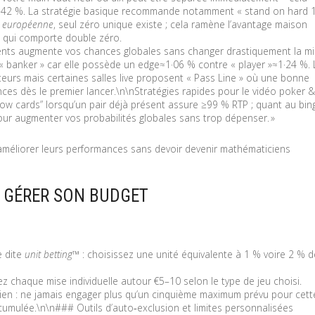
0·42 %. La stratégie basique recommande notamment « stand on hard 1
e européenne
, seul zéro unique existe ; cela ramène l’avantage maison
e qui comporte double zéro.
acents augmente vos chances globales sans changer drastiquement la m
 « banker » car elle possède un edge≈1·06 % contre « player »≈1·24 %. 
teurs mais certaines salles live proposent « Pass Line » où une bonne
ces dès le premier lancer.\n\nStratégies rapides pour le vidéo poker &
low cards” lorsqu’un pair déjà présent assure ≥99 % RTP ; quant au bin
s pour augmenter vos probabilités globales sans trop dépenser. »
améliorer leurs performances sans devoir devenir mathématiciens
 GÉRER SON BUDGET
e dite
unit betting™
: choisissez une unité équivalente à 1 % voire 2 % d
z chaque mise individuelle autour €5–10 selon le type de jeu choisi.
idien : ne jamais engager plus qu’un cinquième maximum prévu pour cett
cumulée.\n\n### Outils d’auto‑exclusion et limites personnalisées