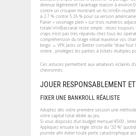
diminue légèrement l’avantage maison à environ 
contre un croupier montrant un As.\n\nEn
roulett
à 2·7 % contre 5·26 % pour sa version américain
Parier « voisinage plein » sur trois numéros adj
totale.\n\nBaccarat reste simple : misez toujours
craps n’est pas très répandu chez tous les opéra
compréhension du tirage initial maximise vos chan
bingo → VPK Jacks or Better conseille “draw four 
online , privilégiez les parties à tickets multiple
Ces astuces permettent aux amateurs éclairés d’
chevronnés.
JOUER RESPONSABLEMENT ET
FIXER UNE BANKROLL RÉALISTE
Adoptez dès votre première session une méthod
votre capital total dédié au jeu.
Si vous disposez d’un budget mensuel €500 , limite
Appliquez ensuite la règle stricte du “20 %” quot
journée afin éviter toute perte catastrophique ac