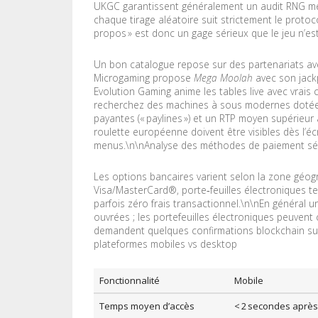
UKGC garantissent généralement un audit RNG men
chaque tirage aléatoire suit strictement le prot
propos » est donc un gage sérieux que le jeu n’es
Un bon catalogue repose sur des partenariats ave
Microgaming propose
Mega Moolah
avec son jackp
Evolution Gaming anime les tables live avec vrais
recherchez des machines à sous modernes dotées d
payantes (« paylines ») et un RTP moyen supérieur
roulette européenne doivent être visibles dès l’éc
menus.\n\nAnalyse des méthodes de paiement séc
Les options bancaires varient selon la zone géogr
Visa/MasterCard®, porte‑feuilles électroniques te
parfois zéro frais transactionnel.\n\nEn général 
ouvrées ; les portefeuilles électroniques peuvent
demandent quelques confirmations blockchain su
plateformes mobiles vs desktop
Fonctionnalité
Mobile
Temps moyen d’accès
< 2 secondes après