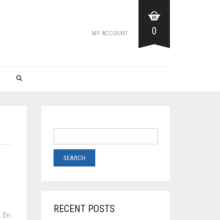
0
MY ACCOUNT
RECENT POSTS
. En