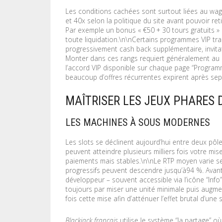
Les conditions cachées sont surtout liées au wager
et 40x selon la politique du site avant pouvoir ret
Par exemple un bonus « €50 + 30 tours gratuits » 
toute liquidation.\n\nCertains programmes VIP t
progressivement cash back supplémentaire, invitat
Monter dans ces rangs requiert généralement au 
l’accord VIP disponible sur chaque page “Programme
beaucoup d’offres récurrentes expirent après sept
MAÎTRISER LES JEUX PHARES 
LES MACHINES À SOUS MODERNES
Les slots se déclinent aujourd’hui entre deux pôle
peuvent atteindre plusieurs milliers fois votre mise i
paiements mais stables.\n\nLe RTP moyen varie sel
progressifs peuvent descendre jusqu’à94 %. Avant 
développeur – souvent accessible via l’icône “Inf
toujours par miser une unité minimale puis augm
fois cette mise afin d’atténuer l’effet brutal d’u
Blackjack français
utilise le système “la partage” 