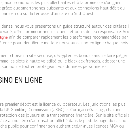
es, aux promotions les plus alléchantes et à la promesse d’un gain
ée grâce aux smartphones puissants et aux connexions haut débit qui
parisien ou sur la terrasse d’un café du Sud‑Ouest.
s dense, nous vous présentons un guide structuré autour des critères 
x varié, offres promotionnelles claires et outils de jeu responsable. Vo
afin de comparer rapidement les plateformes recommandées par
ligne
érence pour identifier le meilleur nouveau casino en ligne chaque mois.
ent choisir un site sécurisé, décrypter les bonus sans se faire piéger 
omme les slots à haute volatilité ou le blackjack français, adopter une
ce sur mobile tout en protégeant vos données personnelles.
SINO EN LIGNE
tre premier dépôt est la licence du opérateur. Les juridictions les plus
, la UK Gambling Commission (UKGC) et Curaçao eGaming ; chacune
tection des joueurs et la transparence financière. Sur le site officiel 
grâce au numéro d’autorisation affiché dans le pied‑de‑page du casino : 
rche public pour confirmer son authenticité.\n\nLes licences MGA ou