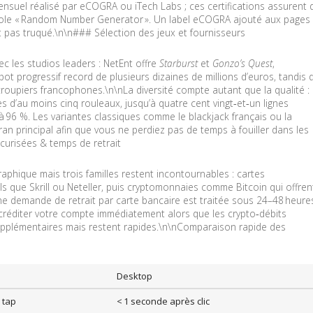
suel réalisé par eCOGRA ou iTech Labs ; ces certifications assurent 
ocole « Random Number Generator ». Un label eCOGRA ajouté aux pages 
t pas truqué.\n\n### Sélection des jeux et fournisseurs
c les studios leaders : NetEnt offre
Starburst
et
Gonzo’s Quest
,
ot progressif record de plusieurs dizaines de millions d’euros, tandis 
 croupiers francophones.\n\nLa diversité compte autant que la qualité :
’au moins cinq rouleaux, jusqu’à quatre cent vingt‑et‑un lignes
 à 96 %. Les variantes classiques comme le blackjack français ou la
ran principal afin que vous ne perdiez pas de temps à fouiller dans les
urisées & temps de retrait
aphique mais trois familles restent incontournables : cartes
ls que Skrill ou Neteller, puis cryptomonnaies comme Bitcoin qui offren
une demande de retrait par carte bancaire est traitée sous 24–48 heure
 créditer votre compte immédiatement alors que les crypto‑débits
pplémentaires mais restent rapides.\n\nComparaison rapide des
Desktop
 tap
< 1 seconde après clic