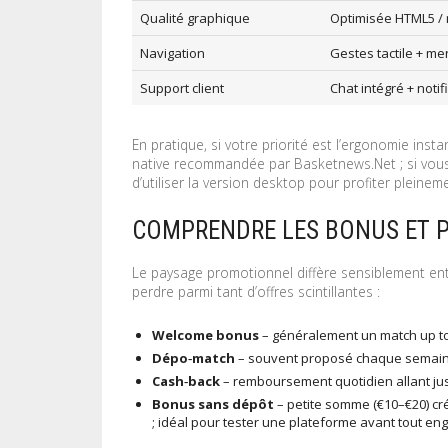
Qualité graphique
Optimisée HTML5 / 
Navigation
Gestes tactile + me
Support client
Chat intégré + noti
En pratique, si votre priorité est l’ergonomie ins
native recommandée par Basketnews.Net ; si vous 
d’utiliser la version desktop pour profiter pleine
COMPRENDRE LES BONUS ET 
Le paysage promotionnel diffère sensiblement en
perdre parmi tant d’offres scintillantes :
Welcome bonus
– généralement un match up to 
Dépo‑match
– souvent proposé chaque semaine 
Cash‑back
– remboursement quotidien allant ju
Bonus sans dépôt
– petite somme (€10–€20) cr
; idéal pour tester une plateforme avant tout e