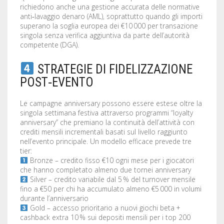
richiedono anche una gestione accurata delle normative
anti‑lavaggio denaro (AML), soprattutto quando gli importi
superano la soglia europea dei €10 000 per transazione
singola senza verifica aggiuntiva da parte dell’autorità
competente (DGA).
STRATEGIE DI FIDELIZZAZIONE
POST‑EVENTO
Le campagne anniversary possono essere estese oltre la
singola settimana festiva attraverso programmi “loyalty
anniversary” che premiano la continuità dell’attività con
crediti mensili incrementali basati sul livello raggiunto
nell’evento principale. Un modello efficace prevede tre
tier:
Bronze – credito fisso €10 ogni mese per i giocatori
che hanno completato almeno due tornei anniversary
Silver – credito variabile dal 5 % del turnover mensile
fino a €50 per chi ha accumulato almeno €5 000 in volumi
durante l’anniversario
Gold – accesso prioritario a nuovi giochi beta +
cashback extra 10 % sui depositi mensili per i top 200