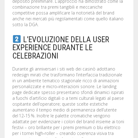
deposito preliminare. L’approccio ha dimostrato come la
combinazione tra premi tangibili e meccaniche
competitive possa amplificare la notorietà del brand
anche nei mercati più regolamentati come quello italiano
sotto la DGA.
L’EVOLUZIONE DELLA USER
EXPERIENCE DURANTE LE
CELEBRAZIONI
Durante gli anniversari i siti web dei casinò adottano
redesign mirati che trasformano l’interfaccia tradizionale
in un ambiente tematico stagionale ricco di animazioni
personalizzate e micro‑interazioni sonore. Le landing
page dedicate spesso presentano sfondi dinamici ispirati
a fuochi d’artificio digitali o a temi culturali legati al paese
ospitante dell’operatore; queste scelte estetiche
aumentano il tempo medio di permanenza dell’utente
del 12‑15 %. Inoltre le palette cromatiche vengono
adattate per evidenziare i colori del brand insieme ai toni
festivi – oro brillante per i premi premium o blu elettrico
per i tornei high‑roller – creando coerenza visiva tra