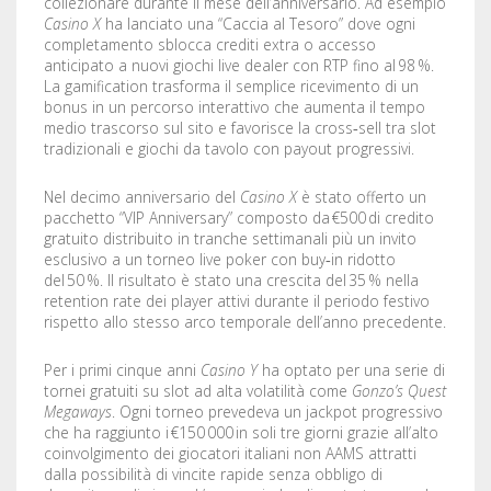
collezionare durante il mese dell’anniversario. Ad esempio
Casino X
ha lanciato una “Caccia al Tesoro” dove ogni
completamento sblocca crediti extra o accesso
anticipato a nuovi giochi live dealer con RTP fino al 98 %.
La gamification trasforma il semplice ricevimento di un
bonus in un percorso interattivo che aumenta il tempo
medio trascorso sul sito e favorisce la cross‑sell tra slot
tradizionali e giochi da tavolo con payout progressivi.
Nel decimo anniversario del
Casino X
è stato offerto un
pacchetto “VIP Anniversary” composto da €500 di credito
gratuito distribuito in tranche settimanali più un invito
esclusivo a un torneo live poker con buy‑in ridotto
del 50 %. Il risultato è stato una crescita del 35 % nella
retention rate dei player attivi durante il periodo festivo
rispetto allo stesso arco temporale dell’anno precedente.
Per i primi cinque anni
Casino Y
ha optato per una serie di
tornei gratuiti su slot ad alta volatilità come
Gonzo’s Quest
Megaways
. Ogni torneo prevedeva un jackpot progressivo
che ha raggiunto i €150 000 in soli tre giorni grazie all’alto
coinvolgimento dei giocatori italiani non AAMS attratti
dalla possibilità di vincite rapide senza obbligo di