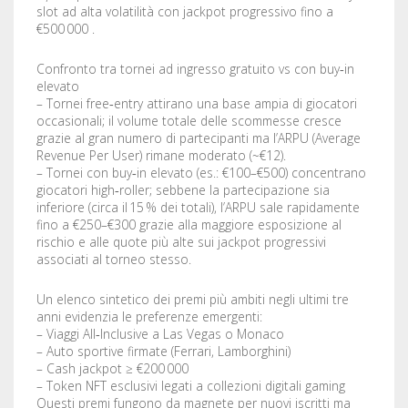
slot ad alta volatilità con jackpot progressivo fino a
€500 000 .
Confronto tra tornei ad ingresso gratuito vs con buy‑in
elevato
– Tornei free‑entry attirano una base ampia di giocatori
occasionali; il volume totale delle scommesse cresce
grazie al gran numero di partecipanti ma l’ARPU (Average
Revenue Per User) rimane moderato (~€12).
– Tornei con buy‑in elevato (es.: €100–€500) concentrano
giocatori high‑roller; sebbene la partecipazione sia
inferiore (circa il 15 % dei totali), l’ARPU sale rapidamente
fino a €250–€300 grazie alla maggiore esposizione al
rischio e alle quote più alte sui jackpot progressivi
associati al torneo stesso.
Un elenco sintetico dei premi più ambiti negli ultimi tre
anni evidenzia le preferenze emergenti:
– Viaggi All‑Inclusive a Las Vegas o Monaco
– Auto sportive firmate (Ferrari, Lamborghini)
– Cash jackpot ≥ €200 000
– Token NFT esclusivi legati a collezioni digitali gaming
Questi premi fungono da magnete per nuovi iscritti ma