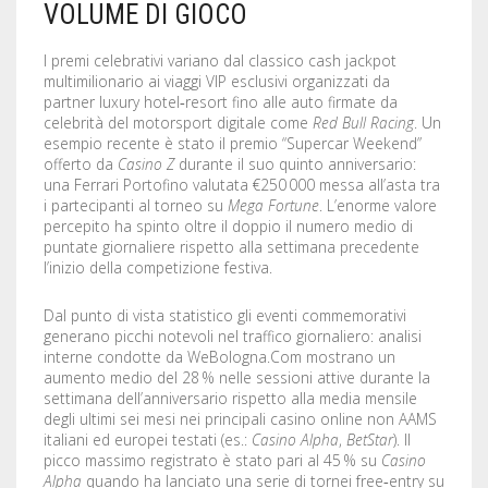
VOLUME DI GIOCO
I premi celebrativi variano dal classico cash jackpot
multimilionario ai viaggi VIP esclusivi organizzati da
partner luxury hotel‑resort fino alle auto firmate da
celebrità del motorsport digitale come
Red Bull Racing
. Un
esempio recente è stato il premio “Supercar Weekend”
offerto da
Casino Z
durante il suo quinto anniversario:
una Ferrari Portofino valutata €250 000 messa all’asta tra
i partecipanti al torneo su
Mega Fortune
. L’enorme valore
percepito ha spinto oltre il doppio il numero medio di
puntate giornaliere rispetto alla settimana precedente
l’inizio della competizione festiva.
Dal punto di vista statistico gli eventi commemorativi
generano picchi notevoli nel traffico giornaliero: analisi
interne condotte da WeBologna.Com mostrano un
aumento medio del 28 % nelle sessioni attive durante la
settimana dell’anniversario rispetto alla media mensile
degli ultimi sei mesi nei principali casino online non AAMS
italiani ed europei testati (es.:
Casino Alpha
,
BetStar
). Il
picco massimo registrato è stato pari al 45 % su
Casino
Alpha
quando ha lanciato una serie di tornei free‑entry su