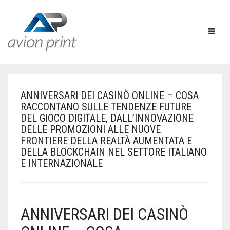
ANNIVERSARI DEI CASINÒ ONLINE – COSA
HOME
RACCONTANO SULLE TENDENZE FUTURE
DEL GIOCO DIGITALE, DALL’INNOVAZIONE
PRODUCTS
DELLE PROMOZIONI ALLE NUOVE
FRONTIERE DELLA REALTÀ AUMENTATA E
HOW TO GET A QUOTE
PRINT PRODUCTS
DELLA BLOCKCHAIN NEL SETTORE ITALIANO
E INTERNAZIONALE
CUSTOM QUOTE
LARGE FORMAT
BUSINESS CARDS
DESIGN QUOTE
ACCESSORIES
POSTCARDS / BOOKMARKS
INDOOR BANNERS
ANNIVERSARI DEI CASINÒ
TEMPLATES
OTHER PRODUCTS
FLYERS / BROCHURES
OUTDOOR BANNERS
EASELS