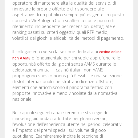
operatore di mantenere alta la qualità del servizio, di
LABELS / STICKERS
YARD SIGNS
rinnovare le proprie offerte e di rispondere alle
aspettative di un pubblico sempre più esigente. In questo
LETTERHEADS
ACRYLIC SIGNS
contesto WeBologna.Com si afferma come punto di
riferimento indipendente per recensioni dettagliate e
ranking basati su criteri oggettivi quali RTP medio,
NOTEPADS
ALUMINUM SIGNS
volatilità dei giochi e affidabilità dei metodi di pagamento.
PRESENTATION FOLDERS
DIBOND SIGNS
Il collegamento verso la sezione dedicata ai
casino online
è fondamentale per chi vuole approfondire le
non AAMS
SELL SHEETS
FOAM BOARDS
opportunità offerte dai giochi senza AAMS durante le
celebrazioni annuali. I casinò italiani non AAMS
TRADING CARDS
PVC BOARDS
propongono spesso bonus più flessibili e una selezione
di slot internazionali che sfruttano licenze offshore,
elementi che arricchiscono il panorama festivo con
ULTRA BOARDS
proposte innovative e meno vincolate dalla normativa
nazionale.
ROLLED CANVAS
Nei capitoli seguenti analizzeremo le strategie di
WALL GRAPHICS
marketing più audaci adottate per gli anniversari,
l’evoluzione dell’esperienza utente nei periodi celebrativi
e l’impatto dei premi speciali sul volume di gioco
FLOOR GRAPHICS
quotidiano. Esamineremo inoltre le tecniche di