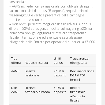
sostanziali:
– AAMS richiede licenza nazionale con obblighi stringenti
su limiti massimi di bonus (% deposit), requisiti minimi di
wagering (x30) e verifica preventiva delle campagne
tramite sportello unico.
– Non AAMS permette maggiore flessibilità sui % bonus
(fino al 150 %) ed esigenze ridotte sul wagering (x20) ma
comporta obblighi aggiuntivi relativi alla trasparenza
fiscale internazionale ed eventuale segnalazione
all’Agenzia delle Entrate per operazioni superiori a €5 000
.
Tipo
Limiti
Trasparenza
offerta
Requisiti licenza
bonus
obbligatoria
AAMS
Licenza
≤ 100 %
Documentazione
nazionale
deposito
DGA & PDF
termini
Non
Licenza
≤ 150 %
Report
AAMS
offshore/curacao
deposito
trimestrale
all’autorità
fiscale