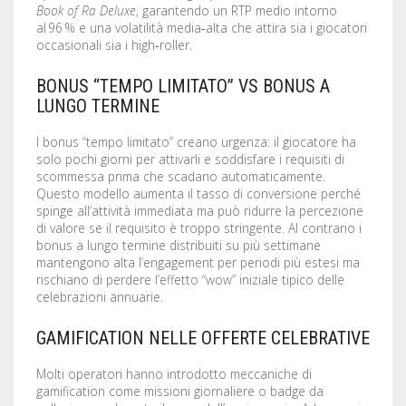
Book of Ra Deluxe
, garantendo un RTP medio intorno
al 96 % e una volatilità media‑alta che attira sia i giocatori
occasionali sia i high‑roller.
BONUS “TEMPO LIMITATO” VS BONUS A
LUNGO TERMINE
I bonus “tempo limitato” creano urgenza: il giocatore ha
solo pochi giorni per attivarli e soddisfare i requisiti di
scommessa prima che scadano automaticamente.
Questo modello aumenta il tasso di conversione perché
spinge all’attività immediata ma può ridurre la percezione
di valore se il requisito è troppo stringente. Al contrario i
bonus a lungo termine distribuiti su più settimane
mantengono alta l’engagement per periodi più estesi ma
rischiano di perdere l’effetto “wow” iniziale tipico delle
celebrazioni annuarie.
GAMIFICATION NELLE OFFERTE CELEBRATIVE
Molti operatori hanno introdotto meccaniche di
gamification come missioni giornaliere o badge da