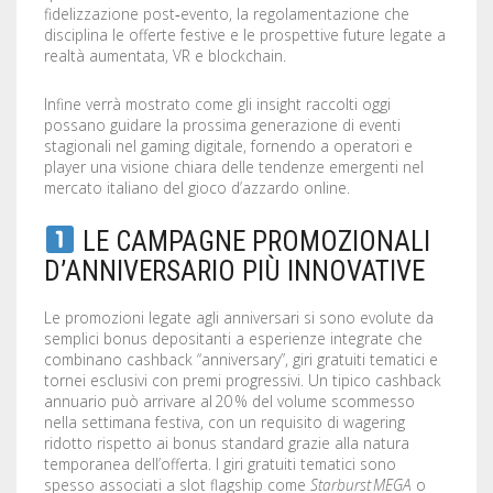
fidelizzazione post‑evento, la regolamentazione che
STENCILS
disciplina le offerte festive e le prospettive future legate a
realtà aumentata, VR e blockchain.
VINYL LETTERS
Infine verrà mostrato come gli insight raccolti oggi
possano guidare la prossima generazione di eventi
stagionali nel gaming digitale, fornendo a operatori e
player una visione chiara delle tendenze emergenti nel
mercato italiano del gioco d’azzardo online.
LE CAMPAGNE PROMOZIONALI
D’ANNIVERSARIO PIÙ INNOVATIVE
Le promozioni legate agli anniversari si sono evolute da
semplici bonus depositanti a esperienze integrate che
combinano cashback “anniversary”, giri gratuiti tematici e
tornei esclusivi con premi progressivi. Un tipico cashback
annuario può arrivare al 20 % del volume scommesso
nella settimana festiva, con un requisito di wagering
ridotto rispetto ai bonus standard grazie alla natura
temporanea dell’offerta. I giri gratuiti tematici sono
spesso associati a slot flagship come
Starburst MEGA
o