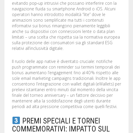
evitando pop‑up intrusivi che possano interferire con la
navigazione fluida su smartphone Android o iOS. Alcuni
operatori hanno introdotto modalità “lite” dove le
animazioni sono semplificate ma tutti i contenuti
informativi sui bonus rimangono pienamente leggibili
anche su dispositivi con connessioni lente o data plan
limitati – una scelta che rispetta sia la normativa europea
sulla protezione dei consumatori sia gli standard ESG
relativi all’inclusività digitale.
Il ruolo delle app native è diventato cruciale: notifiche
push programmate con reminder sui termini temporali dei
bonus aumentano l’engagement fino al 40 % rispetto alle
sole email marketing campaigns tradizionali. Inoltre le app
consentono l’integrazione con wallet digitali (eWallets) per
prelievi istantanei entro minuti dal momento della vincita
finale del torneo anniversary – un fattore decisivo per
mantenere alta la soddisfazione degli utenti durante
periodi ad alta pressione competitiva come quelli festivi.
PREMI SPECIALI E TORNEI
COMMEMORATIVI: IMPATTO SUL