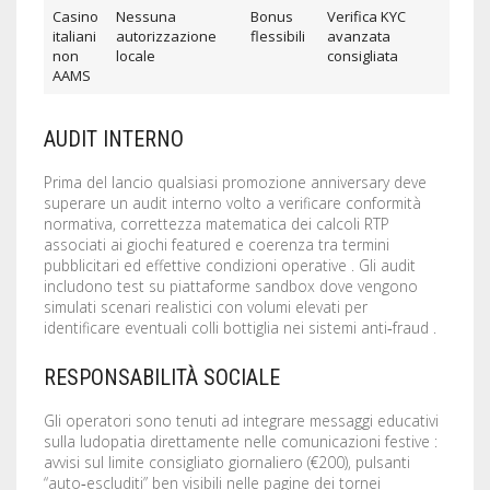
Casino
Nessuna
Bonus
Verifica KYC
italiani
autorizzazione
flessibili
avanzata
non
locale
consigliata
AAMS
AUDIT INTERNO
Prima del lancio qualsiasi promozione anniversary deve
superare un audit interno volto a verificare conformità
normativa, correttezza matematica dei calcoli RTP
associati ai giochi featured e coerenza tra termini
pubblicitari ed effettive condizioni operative . Gli audit
includono test su piattaforme sandbox dove vengono
simulati scenari real­istici con volumi elevati per
identificare eventuali colli bottiglia nei sistemi anti‑fraud .
RESPONSABILITÀ SOCIALE
Gli operatori sono tenuti ad integrare messaggi educativi
sulla ludopatia direttamente nelle comunicazioni festive :
avvisi sul limite consigliato giornaliero (€200), pulsanti
“auto‑escluditi” ben visibili nelle pagine dei tornei