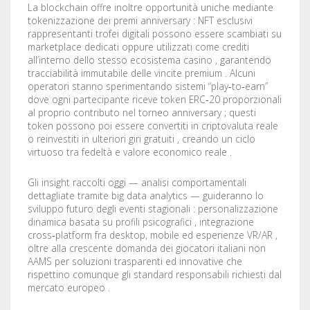
La blockchain offre inoltre opportunità uniche mediante
tokenizzazione dei premi anniversary : NFT esclusivi
rappresentanti trofei digitali possono essere scambiati su
marketplace dedicati oppure utilizzati come crediti
all’interno dello stesso ecosistema casino , garantendo
tracciabilità immutabile delle vincite premium . Alcuni
operatori stanno sperimentando sistemi “play‑to‑earn”
dove ogni partecipante riceve token ERC‑20 proporzionali
al proprio contributo nel torneo anniversary ; questi
token possono poi essere convertiti in criptovaluta reale
o reinvestiti in ulteriori giri gratuiti , creando un ciclo
virtuoso tra fedeltà e valore economico reale .
Gli insight raccolti oggi — analisi comportamentali
dettagliate tramite big data analytics — guideranno lo
sviluppo futuro degli eventi stagionali : personalizzazione
dinamica basata su profili psicografici , integrazione
cross‑platform fra desktop, mobile ed esperienze VR/AR ,
oltre alla crescente domanda dei giocatori italiani non
AAMS per soluzioni trasparenti ed innovative che
rispettino comunque gli standard responsabili richiesti dal
mercato europeo .