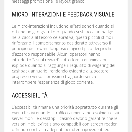
messaggi promozionali e layout grafico.
MICRO‑INTERAZIONI E FEEDBACK VISUALE
Le micro‑interazioni includono effetti sonori quando si
ottiene un giro gratuito o quando si sblocca un badge
nella caccia al tesoro celebrativa; questi piccoli stimoli
rinforzano il comportamento desiderato attraverso il
principio del reward loop psicologico tipico dei giochi
d’azzardo responsabile. Alcuni operatori hanno
introdotto “visual reward” sotto forma di animazioni
explode quando si raggiunge il requisito di wagering del
cashback annuario, rendendo evidente al giocatore il
progresso verso il prossimo traguardo senza
interrompere l’esperienza di gioco corrente.
ACCESSIBILITÀ
L’accessibilità rimane una priorità soprattutto durante gli
eventi festivi quando il traffico aumenta notevolmente sui
server mobili e desktop. I casinò devono garantire che le
versioni mobile‑first siano compatibili con screen reader,
offrendo contrasti adeguati per utenti ipovedenti ed