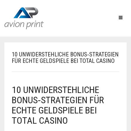
10 UNWIDERSTEHLICHE BONUS‑STRATEGIEN
HOME
FÜR ECHTE GELDSPIELE BEI TOTAL CASINO
PRODUCTS
HOW TO GET A QUOTE
PRINT PRODUCTS
10 UNWIDERSTEHLICHE
CUSTOM QUOTE
LARGE FORMAT
BUSINESS CARDS
BONUS‑STRATEGIEN FÜR
ECHTE GELDSPIELE BEI
DESIGN QUOTE
ACCESSORIES
POSTCARDS / BOOKMARKS
INDOOR BANNERS
TOTAL CASINO
TEMPLATES
OTHER PRODUCTS
FLYERS / BROCHURES
OUTDOOR BANNERS
EASELS