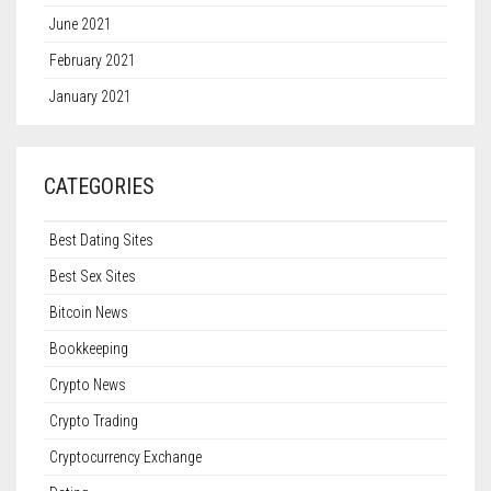
June 2021
February 2021
January 2021
CATEGORIES
Best Dating Sites
Best Sex Sites
Bitcoin News
Bookkeeping
Crypto News
Crypto Trading
Cryptocurrency Exchange