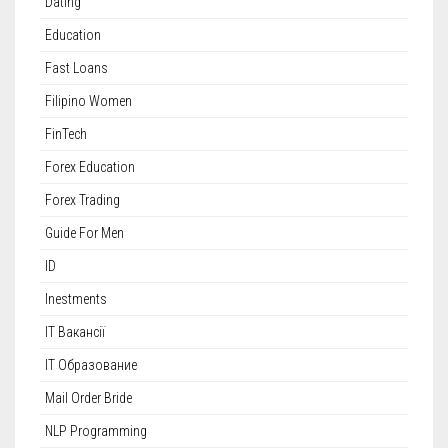
Dating
Education
Fast Loans
Filipino Women
FinTech
Forex Education
Forex Trading
Guide For Men
ID
Inestments
IT Вакансії
IT Образование
Mail Order Bride
NLP Programming