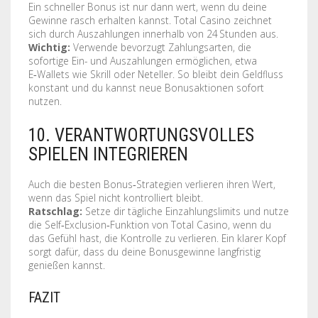
Ein schneller Bonus ist nur dann wert, wenn du deine
Gewinne rasch erhalten kannst. Total Casino zeichnet
sich durch Auszahlungen innerhalb von 24 Stunden aus.
Wichtig:
Verwende bevorzugt Zahlungsarten, die
sofortige Ein- und Auszahlungen ermöglichen, etwa
E‑Wallets wie Skrill oder Neteller. So bleibt dein Geldfluss
konstant und du kannst neue Bonusaktionen sofort
nutzen.
10. VERANTWORTUNGSVOLLES
SPIELEN INTEGRIEREN
Auch die besten Bonus‑Strategien verlieren ihren Wert,
wenn das Spiel nicht kontrolliert bleibt.
Ratschlag:
Setze dir tägliche Einzahlungslimits und nutze
die Self‑Exclusion‑Funktion von Total Casino, wenn du
das Gefühl hast, die Kontrolle zu verlieren. Ein klarer Kopf
sorgt dafür, dass du deine Bonusgewinne langfristig
genießen kannst.
FAZIT