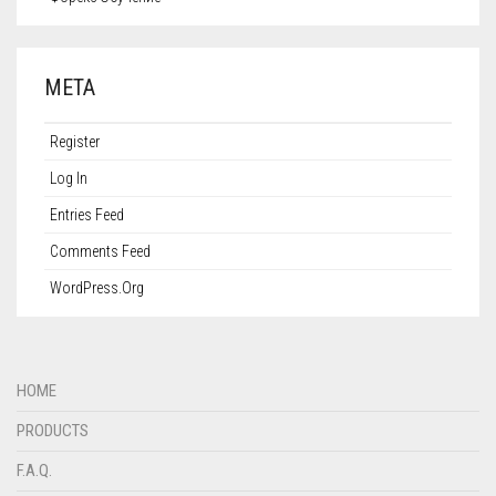
META
Register
Log In
Entries Feed
Comments Feed
WordPress.org
HOME
PRODUCTS
F.A.Q.