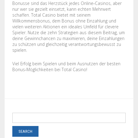
Bonusse sind das Herzstück jedes Online‑Casinos, aber
nur wer sie gezielt einsetzt, kann echten Mehrwert
schaffen. Total Casino bietet mit seinem
Willkommensbonus, dem Bonus ohne Einzahlung und
vielen weiteren Aktionen ein ideales Umfeld für clevere
Spieler. Nutze die zehn Strategien aus diesem Beitrag, um
deine Gewinnchancen zu maximieren, deine Einzahlungen
zu schützen und gleichzeitig verantwortungsbewusst zu
spielen.
Viel Erfolg beim Spielen und beim Ausnutzen der besten
Bonus‑Möglichkeiten bei Total Casino!