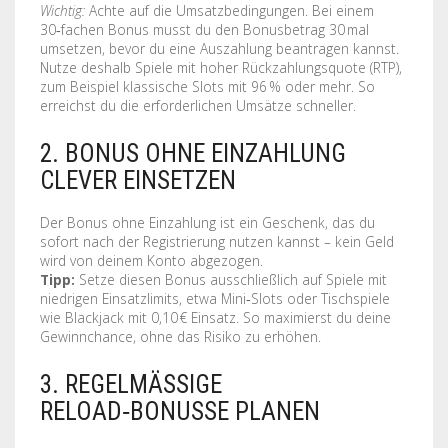
Wichtig:
Achte auf die Umsatzbedingungen. Bei einem
LABELS / STICKERS
YARD SIGNS
30‑fachen Bonus musst du den Bonusbetrag 30 mal
umsetzen, bevor du eine Auszahlung beantragen kannst.
LETTERHEADS
ACRYLIC SIGNS
Nutze deshalb Spiele mit hoher Rückzahlungsquote (RTP),
zum Beispiel klassische Slots mit 96 % oder mehr. So
erreichst du die erforderlichen Umsätze schneller.
NOTEPADS
ALUMINUM SIGNS
2. BONUS OHNE EINZAHLUNG
PRESENTATION FOLDERS
DIBOND SIGNS
CLEVER EINSETZEN
SELL SHEETS
FOAM BOARDS
Der Bonus ohne Einzahlung ist ein Geschenk, das du
sofort nach der Registrierung nutzen kannst – kein Geld
TRADING CARDS
PVC BOARDS
wird von deinem Konto abgezogen.
Tipp:
Setze diesen Bonus ausschließlich auf Spiele mit
ULTRA BOARDS
niedrigen Einsatzlimits, etwa Mini‑Slots oder Tischspiele
wie Blackjack mit 0,10 € Einsatz. So maximierst du deine
ROLLED CANVAS
Gewinnchance, ohne das Risiko zu erhöhen.
3. REGELMÄSSIGE R
WALL GRAPHICS
ELOAD‑BONUSSE PLANEN
FLOOR GRAPHICS