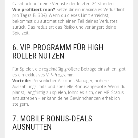
Cashback auf deine Verluste der letzten 24 Stunden.
Wie profitiert man?
Setze dir ein maximales Verlustlimit
pro Tag (z. B. 30 €). Wenn du dieses Limit erreichst,
bekommst du automatisch einen Teil deines Verlustes
zurück. Das reduziert das Risiko und verlängert deine
Spielzeit.
6. VIP‑PROGRAMM FÜR HIGH
ROLLER NUTZEN
Für Spieler, die regelmäßig größere Beträge einzahlen, gibt
es ein exklusives VIP‑Programm.
Vorteile:
Persönlicher Account‑Manager, höhere
Auszahlungslimits und spezielle Bonusangebote. Wenn du
planst, langfristig zu spielen, lohnt es sich, den VIP‑Status
anzustreben – er kann deine Gewinnchancen erheblich
steigern.
7. MOBILE BONUS‑DEALS
AUSNUTTEN