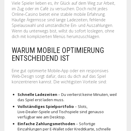
Viele Spieler lieben es, ihr Glück auf dem Weg zur Arbeit,
COMPANY
BOOKLETS
FABRIC BANNERS
H STAKES
im Zug oder im Café zu versuchen. Doch nicht jedes
Online‑Casino bietet eine stabile mobile Erfahrung.
POSTERS
DIGITAL POSTERS
STANDOFFS
CART
0
Häufige Ärgernisse sind lange Ladezeiten, fehlende
Spielauswahl und umständliche Ein- und Auszahlungen.
Wenn du unterwegs bist, willst du sofort loslegen, ohne
CD COVERS
X BANNERS
dich mit komplizierten Menüs herumzuschlagen.
CD INLAYS
RETRACTABLE BANNERS
WARUM MOBILE OPTIMIERUNG
ENTSCHEIDEND IST
CALENDARS
BACKLIT FILMS
Eine gut optimierte Mobile‑App oder ein responsives
DVD COVERS
CAR MAGNETS
Web‑Design sorgt dafür, dass du dich auf das Spiel
konzentrieren kannst. Die wichtigsten Vorteile sind:
DOOR HANGERS
WINDOW CLINGS
Schnelle Ladezeiten
– Du verlierst keine Minuten, weil
ENVELOPES
WINDOW DECALS
das Spiel erst laden muss.
Vollständiges Spielportfolio
– Slots,
GREETING CARDS
PERFORATED STICKERS
Live‑Dealer‑Spiele und Tischspiele sind genauso
verfügbar wie am Desktop.
HANG TAGS
POLYSTYRENE SIGNS
Einfache Zahlungsmethoden
– Sofortige
Einzahlungen per E‑Wallet oder Kreditkarte, schnelle