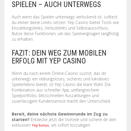
SPIELEN – AUCH UNTERWEGS
Auch wenn das Spielen unterwegs verlockend ist, solltest
du immer deine Limits setzen. Yep Casino bietet Tools wie
Einzahlungslimits, Verlustlimits und Selbstausschluss.
Nutze diese Funktionen, um das Spielvergnügen langfristig
zu erhalten.
FAZIT: DEIN WEG ZUM MOBILEN
ERFOLG MIT YEP CASINO
Wenn du nach einem Online‑Casino suchst, das dir
unterwegs ein reibungsloses, sicheres und lukratives
Spielerlebnis bietet, ist Yep Casino die klare Wahl. Die
Kombination aus schneller App, umfangreichem
Spielportfolio, blitzschnellen Auszahlungen und
zuverlässigem Kundenservice macht den Unterschied.
Bereit, deine nächste Gewinnrunde im Zug zu
starten?
Entdecke jetzt die Vorteile und sichere dir den
exklusiven
, um sofort loszulegen.
Yep bonus