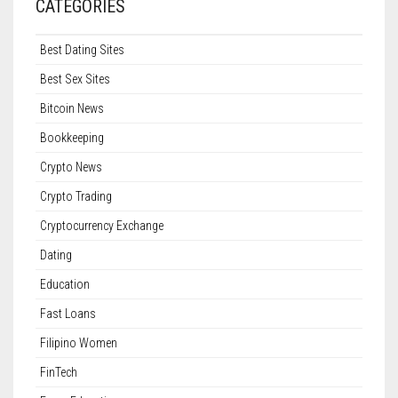
CATEGORIES
Best Dating Sites
Best Sex Sites
Bitcoin News
Bookkeeping
Crypto News
Crypto Trading
Cryptocurrency Exchange
Dating
Education
Fast Loans
Filipino Women
FinTech