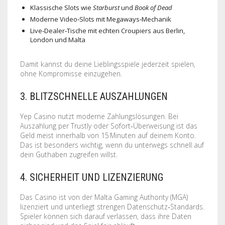
Klassische Slots wie
Starburst
und
Book of Dead
STENCILS
Moderne Video‑Slots mit Megaways‑Mechanik
Live‑Dealer‑Tische mit echten Croupiers aus Berlin,
VINYL LETTERS
London und Malta
Damit kannst du deine Lieblingsspiele jederzeit spielen,
ohne Kompromisse einzugehen.
3. BLITZSCHNELLE AUSZAHLUNGEN
Yep Casino nutzt moderne Zahlungslösungen. Bei
Auszahlung per Trustly oder Sofort‑Überweisung ist das
Geld meist innerhalb von 15 Minuten auf deinem Konto.
Das ist besonders wichtig, wenn du unterwegs schnell auf
dein Guthaben zugreifen willst.
4. SICHERHEIT UND LIZENZIERUNG
Das Casino ist von der Malta Gaming Authority (MGA)
lizenziert und unterliegt strengen Datenschutz‑Standards.
Spieler können sich darauf verlassen, dass ihre Daten