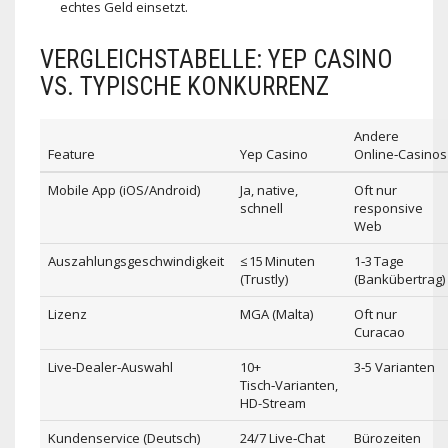
echtes Geld einsetzt.
VERGLEICHSTABELLE: YEP CASINO
VS. TYPISCHE KONKURRENZ
Andere
Feature
Yep Casino
Online‑Casinos
Mobile App (iOS/Android)
Ja, native,
Oft nur
schnell
responsive
Web
Auszahlungsgeschwindigkeit
≤ 15 Minuten
1‑3 Tage
(Trustly)
(Bankübertrag)
Lizenz
MGA (Malta)
Oft nur
Curacao
Live‑Dealer‑Auswahl
10+
3‑5 Varianten
Tisch‑Varianten,
HD-Stream
Kundenservice (Deutsch)
24/7 Live‑Chat
Bürozeiten