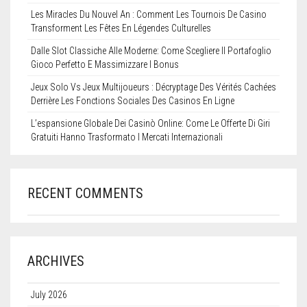
Les Miracles Du Nouvel An : Comment Les Tournois De Casino
Transforment Les Fêtes En Légendes Culturelles
Dalle Slot Classiche Alle Moderne: Come Scegliere Il Portafoglio
Gioco Perfetto E Massimizzare I Bonus
Jeux Solo Vs Jeux Multijoueurs : Décryptage Des Vérités Cachées
Derrière Les Fonctions Sociales Des Casinos En Ligne
L’espansione Globale Dei Casinò Online: Come Le Offerte Di Giri
Gratuiti Hanno Trasformato I Mercati Internazionali
RECENT COMMENTS
ARCHIVES
July 2026