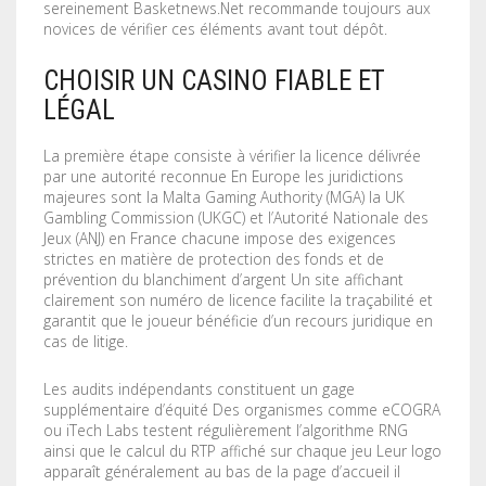
sereinement Basketnews.Net recommande toujours aux
novices de vérifier ces éléments avant tout dépôt.
CHOISIR UN CASINO FIABLE ET
LÉGAL
La première étape consiste à vérifier la licence délivrée
par une autorité reconnue En Europe les juridictions
majeures sont la Malta Gaming Authority (MGA) la UK
Gambling Commission (UKGC) et l’Autorité Nationale des
Jeux (ANJ) en France chacune impose des exigences
strictes en matière de protection des fonds et de
prévention du blanchiment d’argent Un site affichant
clairement son numéro de licence facilite la traçabilité et
garantit que le joueur bénéficie d’un recours juridique en
cas de litige.
Les audits indépendants constituent un gage
supplémentaire d’équité Des organismes comme eCOGRA
ou iTech Labs testent régulièrement l’algorithme RNG
ainsi que le calcul du RTP affiché sur chaque jeu Leur logo
apparaît généralement au bas de la page d’accueil il