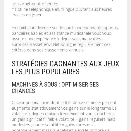
sous vingt‑quatre heures
* Hotline téléphonique multilingue ouvrant aux heures
locales du joueur
En combinant licence solide audits indépendants options
bancaires fiables et assistance multicanale vous vous
assurez une expérience ludique sans mauvaises
surprises Basketnews.Net souligne régulièrement ces
critères dans ses classements annuels.
STRATÉGIES GAGNANTES AUX JEUX
LES PLUS POPULAIRES
MACHINES À SOUS : OPTIMISER SES
CHANCES
Choisir une machine dont le RTP dépasse ninety percent
augmente statistiquement vos gains sur le long terme La
volatilité indique combien fréquemment vous toucherez
un gain significatif ; faible volatilité = gains réguliers mais
modestes ; haute volatilité = gains rares mais
potentiellement massifs Analysez aussi le nombre de