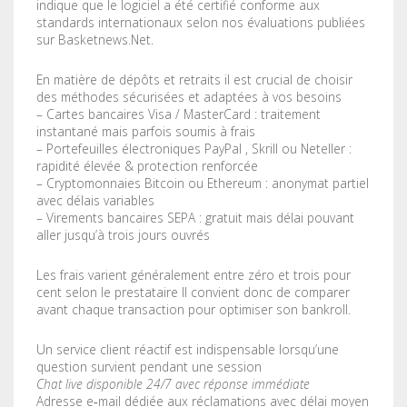
indique que le logiciel a été certifié conforme aux
standards internationaux selon nos évaluations publiées
sur Basketnews.Net.
En matière de dépôts et retraits il est crucial de choisir
des méthodes sécurisées et adaptées à vos besoins
– Cartes bancaires Visa / MasterCard : traitement
instantané mais parfois soumis à frais
– Portefeuilles électroniques PayPal , Skrill ou Neteller :
rapidité élevée & protection renforcée
– Cryptomonnaies Bitcoin ou Ethereum : anonymat partiel
avec délais variables
– Virements bancaires SEPA : gratuit mais délai pouvant
aller jusqu’à trois jours ouvrés
Les frais varient généralement entre zéro et trois pour
cent selon le prestataire Il convient donc de comparer
avant chaque transaction pour optimiser son bankroll.
Un service client réactif est indispensable lorsqu’une
question survient pendant une session
Chat live disponible 24/7 avec réponse immédiate
Adresse e‑mail dédiée aux réclamations avec délai moyen