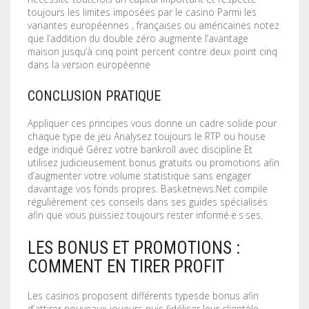
toujours les limites imposées par le casino​ Parmi les
variantes européennes , françaises ou américaines notez
que l’addition du double zéro augmente l’avantage
maison jusqu’à cinq point percent contre deux point cinq
dans la version européenne​
CONCLUSION PRATIQUE
Appliquer ces principes vous donne un cadre solide pour
chaque type de jeu​ Analysez toujours le RTP ou house
edge indiqué​ Gérez votre bankroll avec discipline​ Et
utilisez judicieusement bonus gratuits ou promotions afin
d’augmenter votre volume statistique sans engager
davantage vos fonds propres​. Basketnews.Net compile
régulièrement ces conseils dans ses guides spécialisés
afin que vous puissiez toujours rester informé·e·s·ses​.
LES BONUS ET PROMOTIONS :
COMMENT EN TIRER PROFIT
Les casinos proposent différents typesde bonus afin
d’attirer nouveaux joueurs puis fidéliser leur clientèle​