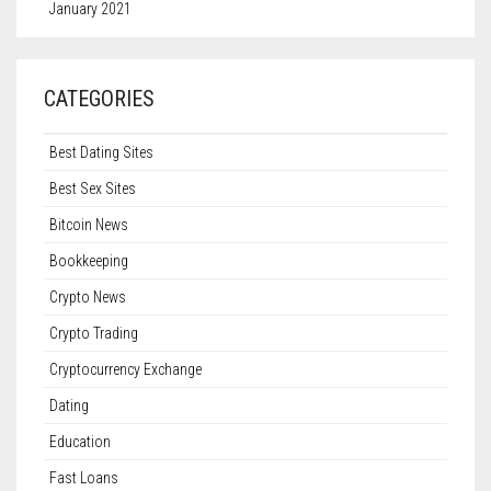
January 2021
CATEGORIES
Best Dating Sites
Best Sex Sites
Bitcoin News
Bookkeeping
Crypto News
Crypto Trading
Cryptocurrency Exchange
Dating
Education
Fast Loans