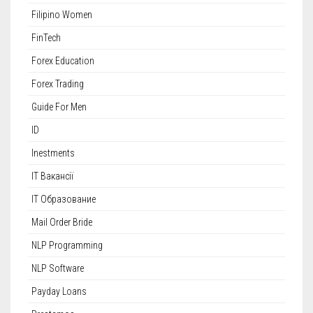
Filipino Women
FinTech
Forex Education
Forex Trading
Guide For Men
ID
Inestments
IT Вакансії
IT Образование
Mail Order Bride
NLP Programming
NLP Software
Payday Loans