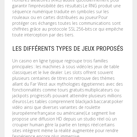
garantir l’imprévisibilité des résultats Le RNG produit une
STENCILS
séquence numérique traduite en symboles sur les
rouleaux ou en cartes distribuées au joueur Pour
VINYL LETTERS
protéger ces échanges toutes les communications sont
chiffrées grâce au protocole SSL 256‑bits ce qui empêche
toute interception par des tiers.
LES DIFFÉRENTS TYPES DE JEUX PROPOSÉS
Un casino en ligne typique regroupe trois familles
principales : les machines à sous vidéo les jeux de table
classiques et le live dealer. Les slots offrent souvent
plusieurs centaines de titres on retrouve des thèmes
allant du Far West aux mythologies égyptiennes avec des
fonctionnalités comme tours gratuits multiplicateurs ou
jackpots progressifs pouvant atteindre plusieurs millions
d’euros Les tables comprennent blackjack baccarat poker
vidéo ainsi que diverses variantes de roulette
(européenne française ou américaine) Le segment live
propose une diffusion HD depuis un studio réel où un
croupier humain gère la partie en temps réel certains
sites intègrent même la réalité augmentée pour rendre
l’expérience encore plus immersive.