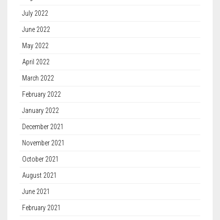
July 2022
June 2022
May 2022
April 2022
March 2022
February 2022
January 2022
December 2021
November 2021
October 2021
August 2021
June 2021
February 2021