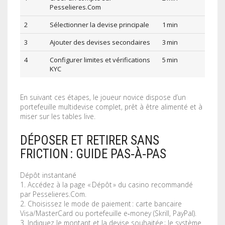
Pesselieres.Com
2
Sélectionner la devise principale
1 min
3
Ajouter des devises secondaires
3 min
4
Configurer limites et vérifications
5 min
KYC
En suivant ces étapes, le joueur novice dispose d’un
portefeuille multidevise complet, prêt à être alimenté et à
miser sur les tables live.
DÉPOSER ET RETIRER SANS
FRICTION : GUIDE PAS‑À‑PAS
Dépôt instantané
1. Accédez à la page « Dépôt » du casino recommandé
par Pesselieres.Com.
2. Choisissez le mode de paiement : carte bancaire
Visa/MasterCard ou portefeuille e‑money (Skrill, PayPal).
3. Indiquez le montant et la devise souhaitée ; le système