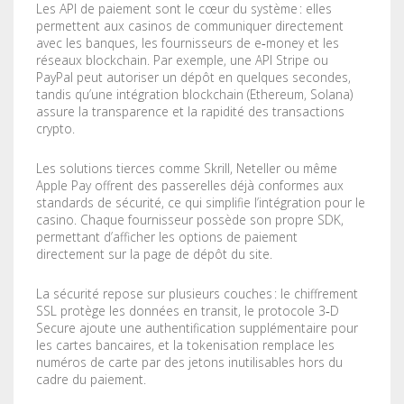
Les API de paiement sont le cœur du système : elles
permettent aux casinos de communiquer directement
avec les banques, les fournisseurs de e‑money et les
réseaux blockchain. Par exemple, une API Stripe ou
PayPal peut autoriser un dépôt en quelques secondes,
tandis qu’une intégration blockchain (Ethereum, Solana)
assure la transparence et la rapidité des transactions
crypto.
Les solutions tierces comme Skrill, Neteller ou même
Apple Pay offrent des passerelles déjà conformes aux
standards de sécurité, ce qui simplifie l’intégration pour le
casino. Chaque fournisseur possède son propre SDK,
permettant d’afficher les options de paiement
directement sur la page de dépôt du site.
La sécurité repose sur plusieurs couches : le chiffrement
SSL protège les données en transit, le protocole 3‑D
Secure ajoute une authentification supplémentaire pour
les cartes bancaires, et la tokenisation remplace les
numéros de carte par des jetons inutilisables hors du
cadre du paiement.