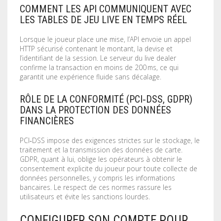
COMMENT LES API COMMUNIQUENT AVEC
LES TABLES DE JEU LIVE EN TEMPS RÉEL
Lorsque le joueur place une mise, l’API envoie un appel
HTTP sécurisé contenant le montant, la devise et
l’identifiant de la session. Le serveur du live dealer
confirme la transaction en moins de 200 ms, ce qui
garantit une expérience fluide sans décalage.
RÔLE DE LA CONFORMITÉ (PCI‑DSS, GDPR)
DANS LA PROTECTION DES DONNÉES
FINANCIÈRES
PCI‑DSS impose des exigences strictes sur le stockage, le
traitement et la transmission des données de carte.
GDPR, quant à lui, oblige les opérateurs à obtenir le
consentement explicite du joueur pour toute collecte de
données personnelles, y compris les informations
bancaires. Le respect de ces normes rassure les
utilisateurs et évite les sanctions lourdes.
CONFIGURER SON COMPTE POUR