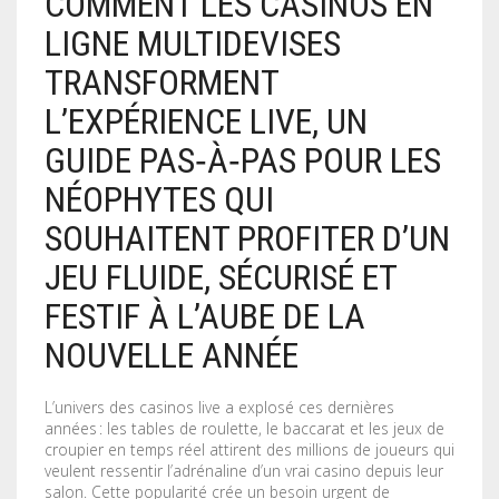
COMMENT LES CASINOS EN
COMPANY
BOOKLETS
FABRIC BANNERS
H STAKES
LIGNE MULTIDEVISES
POSTERS
DIGITAL POSTERS
STANDOFFS
CART
TRANSFORMENT
0
L’EXPÉRIENCE LIVE, UN
CD COVERS
X BANNERS
GUIDE PAS‑À‑PAS POUR LES
CD INLAYS
RETRACTABLE BANNERS
NÉOPHYTES QUI
CALENDARS
BACKLIT FILMS
SOUHAITENT PROFITER D’UN
JEU FLUIDE, SÉCURISÉ ET
DVD COVERS
CAR MAGNETS
FESTIF À L’AUBE DE LA
DOOR HANGERS
WINDOW CLINGS
NOUVELLE ANNÉE
ENVELOPES
WINDOW DECALS
L’univers des casinos live a explosé ces dernières
GREETING CARDS
PERFORATED STICKERS
années : les tables de roulette, le baccarat et les jeux de
croupier en temps réel attirent des millions de joueurs qui
veulent ressentir l’adrénaline d’un vrai casino depuis leur
HANG TAGS
POLYSTYRENE SIGNS
salon. Cette popularité crée un besoin urgent de