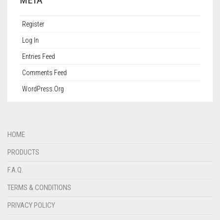
META
Register
Log In
Entries Feed
Comments Feed
WordPress.org
HOME
PRODUCTS
F.A.Q.
TERMS & CONDITIONS
PRIVACY POLICY