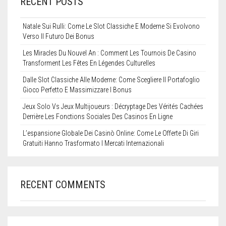
RECENT POSTS
Natale Sui Rulli: Come Le Slot Classiche E Moderne Si Evolvono
Verso Il Futuro Dei Bonus
Les Miracles Du Nouvel An : Comment Les Tournois De Casino
Transforment Les Fêtes En Légendes Culturelles
Dalle Slot Classiche Alle Moderne: Come Scegliere Il Portafoglio
Gioco Perfetto E Massimizzare I Bonus
Jeux Solo Vs Jeux Multijoueurs : Décryptage Des Vérités Cachées
Derrière Les Fonctions Sociales Des Casinos En Ligne
L’espansione Globale Dei Casinò Online: Come Le Offerte Di Giri
Gratuiti Hanno Trasformato I Mercati Internazionali
RECENT COMMENTS