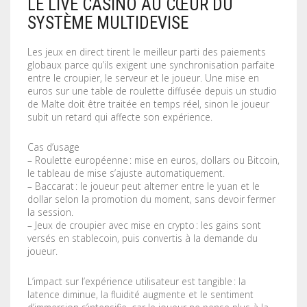
LE LIVE CASINO AU CŒUR DU
SYSTÈME MULTIDEVISE
Les jeux en direct tirent le meilleur parti des paiements
globaux parce qu’ils exigent une synchronisation parfaite
entre le croupier, le serveur et le joueur. Une mise en
euros sur une table de roulette diffusée depuis un studio
de Malte doit être traitée en temps réel, sinon le joueur
subit un retard qui affecte son expérience.
Cas d’usage
– Roulette européenne : mise en euros, dollars ou Bitcoin,
le tableau de mise s’ajuste automatiquement.
– Baccarat : le joueur peut alterner entre le yuan et le
dollar selon la promotion du moment, sans devoir fermer
la session.
– Jeux de croupier avec mise en crypto : les gains sont
versés en stablecoin, puis convertis à la demande du
joueur.
L’impact sur l’expérience utilisateur est tangible : la
latence diminue, la fluidité augmente et le sentiment