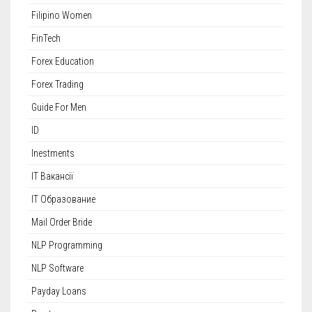
Filipino Women
FinTech
Forex Education
Forex Trading
Guide For Men
ID
Inestments
IT Вакансії
IT Образование
Mail Order Bride
NLP Programming
NLP Software
Payday Loans