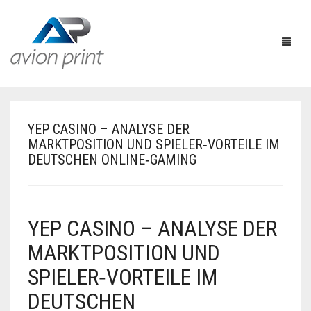
YEP CASINO – ANALYSE DER
HOME
MARKTPOSITION UND SPIELER‑VORTEILE IM
DEUTSCHEN ONLINE‑GAMING
PRODUCTS
HOW TO GET A QUOTE
PRINT PRODUCTS
YEP CASINO – ANALYSE DER
CUSTOM QUOTE
LARGE FORMAT
BUSINESS CARDS
MARKTPOSITION UND
DESIGN QUOTE
ACCESSORIES
POSTCARDS / BOOKMARKS
INDOOR BANNERS
SPIELER‑VORTEILE IM
TEMPLATES
OTHER PRODUCTS
FLYERS / BROCHURES
OUTDOOR BANNERS
EASELS
DEUTSCHEN