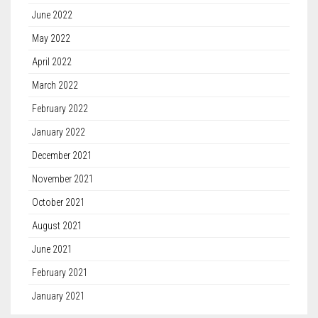
June 2022
May 2022
April 2022
March 2022
February 2022
January 2022
December 2021
November 2021
October 2021
August 2021
June 2021
February 2021
January 2021