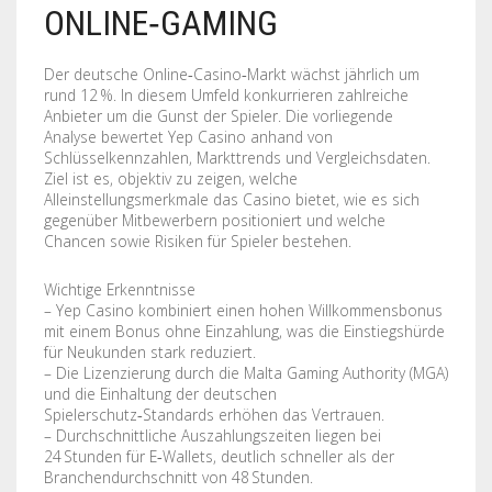
ONLINE‑GAMING
COMPANY
BOOKLETS
FABRIC BANNERS
H STAKES
POSTERS
DIGITAL POSTERS
STANDOFFS
CART
0
Der deutsche Online‑Casino‑Markt wächst jährlich um
rund 12 %. In diesem Umfeld konkurrieren zahlreiche
Anbieter um die Gunst der Spieler. Die vorliegende
CD COVERS
X BANNERS
Analyse bewertet Yep Casino anhand von
Schlüsselkennzahlen, Markttrends und Vergleichsdaten.
CD INLAYS
RETRACTABLE BANNERS
Ziel ist es, objektiv zu zeigen, welche
Alleinstellungsmerkmale das Casino bietet, wie es sich
CALENDARS
BACKLIT FILMS
gegenüber Mitbewerbern positioniert und welche
Chancen sowie Risiken für Spieler bestehen.
DVD COVERS
CAR MAGNETS
Wichtige Erkenntnisse
– Yep Casino kombiniert einen hohen Willkommensbonus
DOOR HANGERS
WINDOW CLINGS
mit einem Bonus ohne Einzahlung, was die Einstiegshürde
für Neukunden stark reduziert.
ENVELOPES
WINDOW DECALS
– Die Lizenzierung durch die Malta Gaming Authority (MGA)
und die Einhaltung der deutschen
Spielerschutz‑Standards erhöhen das Vertrauen.
GREETING CARDS
PERFORATED STICKERS
– Durchschnittliche Auszahlungszeiten liegen bei
24 Stunden für E‑Wallets, deutlich schneller als der
HANG TAGS
POLYSTYRENE SIGNS
Branchendurchschnitt von 48 Stunden.