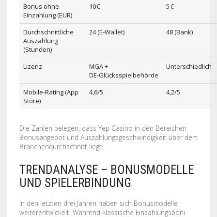
Bonus ohne
10 €
5 €
Einzahlung (EUR)
Durchschnittliche
24 (E‑Wallet)
48 (Bank)
Auszahlung
(Stunden)
Lizenz
MGA +
Unterschiedlich
DE‑Glücksspielbehörde
Mobile‑Rating (App
4,6/5
4,2/5
Store)
Die Zahlen belegen, dass Yep Casino in den Bereichen
Bonusangebot und Auszahlungsgeschwindigkeit über dem
Branchendurchschnitt liegt.
TRENDANALYSE – BONUSMODELLE
UND SPIELERBINDUNG
In den letzten drei Jahren haben sich Bonusmodelle
weiterentwickelt. Während klassische Einzahlungsboni