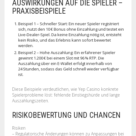
AUSWIRKUNGEN AUF DIE SPIELER –
PRAXISBEISPIELE
Beispiel 1 – Schneller Start: Ein neuer Spieler registriert
sich, nutzt den 10 € Bonus ohne Einzahlung und testet ein
Live‑Dealer‑Spiel. Da keine Einzahlung nötig ist, entsteht
kein Risiko, und das Erlebnis kann sofort bewertet
werden.
Beispiel 2 – Hohe Auszahlung: Ein erfahrener Spieler
gewinnt 1.200 € bei einem Slot mit 96 % RTP. Die
Auszahlung über ein E‑Wallet erfolgt innerhalb von
24 Stunden, sodass das Geld schnell wieder verfügbar
ist.
Diese Beispiele verdeutlichen, wie Yep Casino konkrete
Spielerprobleme löst: fehlende Einstiegshürde und lange
Auszahlungszeiten.
RISIKOBEWERTUNG UND CHANCEN
Risiken
– Regulatorische Änderungen können zu Anpassungen bei