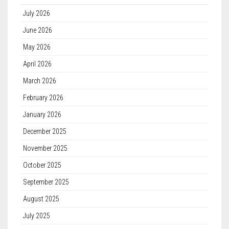
July 2026
June 2026
May 2026
April 2026
March 2026
February 2026
January 2026
December 2025
November 2025
October 2025
September 2025
August 2025
July 2025