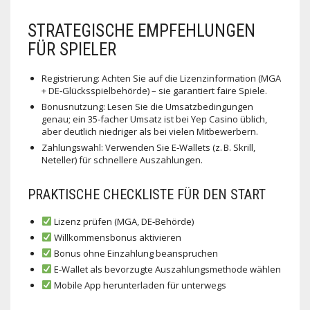
STRATEGISCHE EMPFEHLUNGEN
FÜR SPIELER
Registrierung: Achten Sie auf die Lizenzinformation (MGA
+ DE‑Glücksspielbehörde) – sie garantiert faire Spiele.
Bonusnutzung: Lesen Sie die Umsatzbedingungen
genau; ein 35‑facher Umsatz ist bei Yep Casino üblich,
aber deutlich niedriger als bei vielen Mitbewerbern.
Zahlungswahl: Verwenden Sie E‑Wallets (z. B. Skrill,
Neteller) für schnellere Auszahlungen.
PRAKTISCHE CHECKLISTE FÜR DEN START
Lizenz prüfen (MGA, DE‑Behörde)
Willkommensbonus aktivieren
Bonus ohne Einzahlung beanspruchen
E‑Wallet als bevorzugte Auszahlungsmethode wählen
Mobile App herunterladen für unterwegs