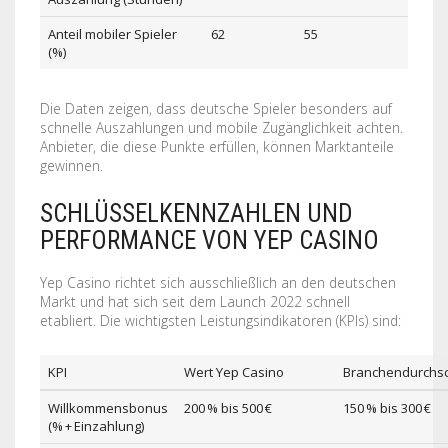
STENCILS
Anteil mobiler Spieler
62
55
(%)
VINYL LETTERS
Die Daten zeigen, dass deutsche Spieler besonders auf
schnelle Auszahlungen und mobile Zugänglichkeit achten.
Anbieter, die diese Punkte erfüllen, können Marktanteile
gewinnen.
SCHLÜSSELKENNZAHLEN UND
PERFORMANCE VON YEP CASINO
Yep Casino richtet sich ausschließlich an den deutschen
Markt und hat sich seit dem Launch 2022 schnell
etabliert. Die wichtigsten Leistungsindikatoren (KPIs) sind:
KPI
Wert Yep Casino
Branchendurchsc
Willkommensbonus
200 % bis 500 €
150 % bis 300 €
(% + Einzahlung)