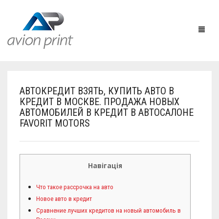
АВТОКРЕДИТ ВЗЯТЬ, КУПИТЬ АВТО В
HOME
КРЕДИТ В МОСКВЕ. ПРОДАЖА НОВЫХ
АВТОМОБИЛЕЙ В КРЕДИТ В АВТОСАЛОНЕ
PRODUCTS
FAVORIT MOTORS
HOW TO GET A QUOTE
PRINT PRODUCTS
CUSTOM QUOTE
LARGE FORMAT
BUSINESS CARDS
Навігація
DESIGN QUOTE
ACCESSORIES
POSTCARDS / BOOKMARKS
INDOOR BANNERS
Что такое рассрочка на авто
Новое авто в кредит
TEMPLATES
OTHER PRODUCTS
FLYERS / BROCHURES
OUTDOOR BANNERS
EASELS
Сравнение лучших кредитов на новый автомобиль в