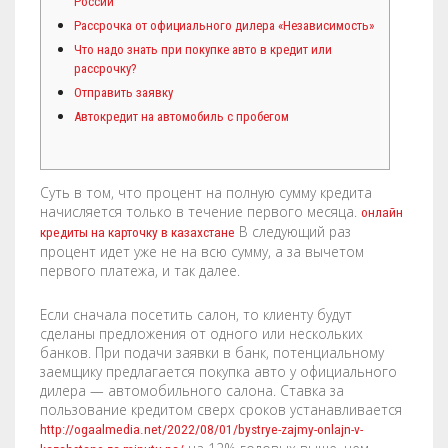
России
COMPANY
BOOKLETS
FABRIC BANNERS
H STAKES
Рассрочка от официального дилера «Независимость»
Что надо знать при покупке авто в кредит или
POSTERS
DIGITAL POSTERS
STANDOFFS
CART
0
рассрочку?
Отправить заявку
CD COVERS
X BANNERS
Автокредит на автомобиль с пробегом
CD INLAYS
RETRACTABLE BANNERS
Суть в том, что процент на полную сумму кредита
CALENDARS
BACKLIT FILMS
начисляется только в течение первого месяца.
онлайн
В следующий раз
кредиты на карточку в казахстане
DVD COVERS
CAR MAGNETS
процент идет уже не на всю сумму, а за вычетом
первого платежа, и так далее.
DOOR HANGERS
WINDOW CLINGS
Если сначала посетить салон, то клиенту будут
ENVELOPES
WINDOW DECALS
сделаны предложения от одного или нескольких
банков. При подачи заявки в банк, потенциальному
заемщику предлагается покупка авто у официального
GREETING CARDS
PERFORATED STICKERS
дилера — автомобильного салона. Ставка за
пользование кредитом сверх сроков устанавливается
HANG TAGS
POLYSTYRENE SIGNS
http://ogaalmedia.net/2022/08/01/bystrye-zajmy-onlajn-v-