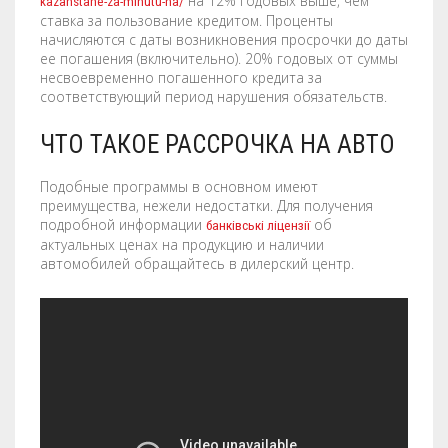
на 12% годовых выше, чем
kazahstane-za-minutu-na/
LABELS / STICKERS
YARD SIGNS
ставка за пользование кредитом. Проценты
начисляются с даты возникновения просрочки до даты
ее погашения (включительно). 20% годовых от суммы
LETTERHEADS
ACRYLIC SIGNS
несвоевременно погашенного кредита за
соответствующий период нарушения обязательств.
NOTEPADS
ALUMINUM SIGNS
ЧТО ТАКОЕ РАССРОЧКА НА АВТО
PRESENTATION FOLDERS
DIBOND SIGNS
Подобные программы в основном имеют
SELL SHEETS
FOAM BOARDS
преимущества, нежели недостатки. Для получения
подробной информации
об
банківські ліцензії
актуальных ценах на продукцию и наличии
TRADING CARDS
PVC BOARDS
автомобилей обращайтесь в дилерский центр.
ULTRA BOARDS
ROLLED CANVAS
WALL GRAPHICS
FLOOR GRAPHICS