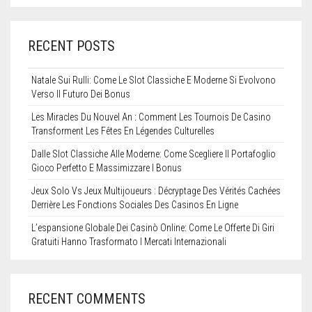
RECENT POSTS
Natale Sui Rulli: Come Le Slot Classiche E Moderne Si Evolvono
Verso Il Futuro Dei Bonus
Les Miracles Du Nouvel An : Comment Les Tournois De Casino
Transforment Les Fêtes En Légendes Culturelles
Dalle Slot Classiche Alle Moderne: Come Scegliere Il Portafoglio
Gioco Perfetto E Massimizzare I Bonus
Jeux Solo Vs Jeux Multijoueurs : Décryptage Des Vérités Cachées
Derrière Les Fonctions Sociales Des Casinos En Ligne
L’espansione Globale Dei Casinò Online: Come Le Offerte Di Giri
Gratuiti Hanno Trasformato I Mercati Internazionali
RECENT COMMENTS