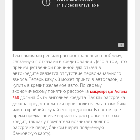
STENCILS
VINYL LETTERS
Тем самым мы решили распространенную проблему,
связанную с отказами в кредитовании. Дело в том, что
преимущественной причиной для отказа в
автокредите является отсутствие первоначального
взноса. Теперь каждый может прийти в автосалон, и
купить в кредит желаемое авто. По своему
экономическому понятию рассрочка
микрокредит Астана
должна быть выгоднее кредита. Так как рассрочка
365
должна предоставляться производителем автомобиля
или на крайний случай его продавцом. В настоящее
время предлагаемые варианты рассрочки это тоже
кредит, так как у покупателя возникает долг по
рассрочке перед банком (через полученную
банковскую карту).