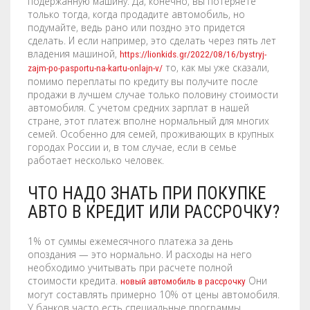
подержанную машину. Да, конечно, вы потеряете
только тогда, когда продадите автомобиль, но
подумайте, ведь рано или поздно это придется
сделать. И если например, это сделать через пять лет
владения машиной,
https://lionkids.gr/2022/08/16/bystryj-
то, как мы уже сказали,
zajm-po-pasportu-na-kartu-onlajn-v/
помимо переплаты по кредиту вы получите после
продажи в лучшем случае только половину стоимости
автомобиля. С учетом средних зарплат в нашей
стране, этот платеж вполне нормальный для многих
семей. Особенно для семей, проживающих в крупных
городах России и, в том случае, если в семье
работает несколько человек.
ЧТО НАДО ЗНАТЬ ПРИ ПОКУПКЕ
АВТО В КРЕДИТ ИЛИ РАССРОЧКУ?
1% от суммы ежемесячного платежа за день
опоздания — это нормально. И расходы на него
необходимо учитывать при расчете полной
стоимости кредита.
Они
новый автомобиль в рассрочку
могут составлять примерно 10% от цены автомобиля.
У банков часто есть специальные программы,