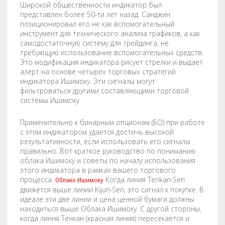
Широкой общественности индикатор был
STENCILS
представлен более 50-ти лет назад. Санджин
позиционировал его не как вспомогательный
инструмент для технического анализа графиков, а как
VINYL LETTERS
самодостаточную систему для трейдинга, не
требующую использование вспомогательных средств.
Это модификация индикатора рисует стрелки и выдает
алерт на основе четырех торговых стратегий
индикатора Ишимоку. Эти сигналы могут
фильтроваться другими составляющими торговой
системы Ишимоку.
Применительно к бинарным опционам (БО) при работе
с этим индикатором удается достичь высокой
результативности, если использовать его сигналы
правильно. Вот краткое руководство по пониманию
облака Ишимоку и советы по началу использования
этого индикатора в рамках вашего торгового
процесса.
Когда линия Tenkan-Sen
Облако Ишимоку
движется выше линии Kijun-Sen, это сигнал к покупке. В
идеале эти две линии и цена ценной бумаги должны
находиться выше Облака Ишимоку. С другой стороны,
когда линия Тенкан (красная линия) пересекается и