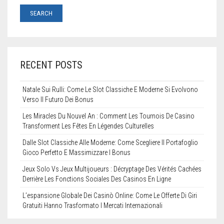
RECENT POSTS
Natale Sui Rulli: Come Le Slot Classiche E Moderne Si Evolvono
Verso Il Futuro Dei Bonus
Les Miracles Du Nouvel An : Comment Les Tournois De Casino
Transforment Les Fêtes En Légendes Culturelles
Dalle Slot Classiche Alle Moderne: Come Scegliere Il Portafoglio
Gioco Perfetto E Massimizzare I Bonus
Jeux Solo Vs Jeux Multijoueurs : Décryptage Des Vérités Cachées
Derrière Les Fonctions Sociales Des Casinos En Ligne
L’espansione Globale Dei Casinò Online: Come Le Offerte Di Giri
Gratuiti Hanno Trasformato I Mercati Internazionali