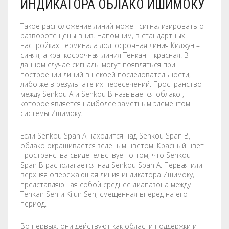
ИНДИКАТОРА ОБЛАКО ИШИМОКУ
Такое расположение линий может сигнализировать о
развороте цены вниз. Напомним, в стандартных
настройках терминала долгосрочная линия Киджун –
синяя, а краткосрочная линия Тенкан – красная. В
данном случае сигналы могут появляться при
построении линий в некоей последовательности,
либо же в результате их пересечений. Пространство
между Senkou A и Senkou B называется облако ,
которое является наиболее заметным элементом
системы Ишимоку.
Если Senkou Span A находится над Senkou Span B,
облако окрашивается зеленым цветом. Красный цвет
пространства свидетельствует о том, что Senkou
Span B располагается над Senkou Span A. Первая или
верхняя опережающая линия индикатора Ишимоку,
представляющая собой среднее диапазона между
Tenkan-Sen и Kijun-Sen, смещенная вперед на его
период.
Во-первых, они действуют как области поддержки и