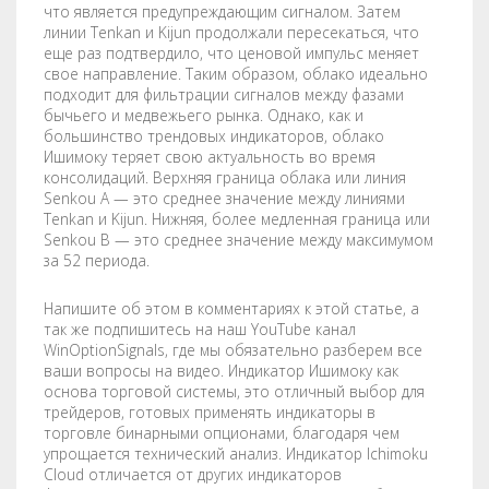
что является предупреждающим сигналом. Затем
линии Tenkan и Kijun продолжали пересекаться, что
еще раз подтвердило, что ценовой импульс меняет
свое направление. Таким образом, облако идеально
подходит для фильтрации сигналов между фазами
бычьего и медвежьего рынка. Однако, как и
большинство трендовых индикаторов, облако
Ишимоку теряет свою актуальность во время
консолидаций. Верхняя граница облака или линия
Senkou А — это среднее значение между линиями
Tenkan и Kijun. Нижняя, более медленная граница или
Senkou B — это среднее значение между максимумом
за 52 периода.
Напишите об этом в комментариях к этой статье, а
так же подпишитесь на наш YouTube канал
WinOptionSignals, где мы обязательно разберем все
ваши вопросы на видео. Индикатор Ишимоку как
основа торговой системы, это отличный выбор для
трейдеров, готовых применять индикаторы в
торговле бинарными опционами, благодаря чем
упрощается технический анализ. Индикатор Ichimoku
Cloud отличается от других индикаторов