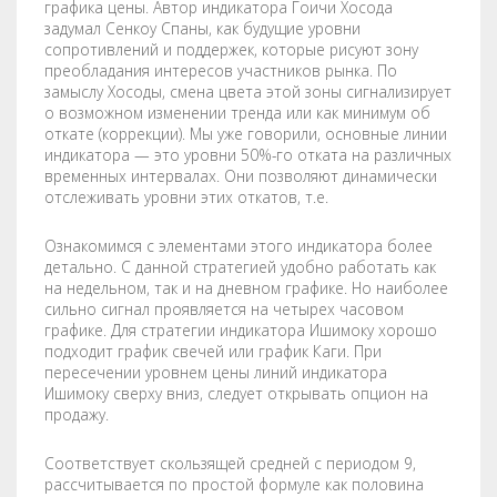
графика цены. Автор индикатора Гоичи Хосода
задумал Сенкоу Спаны, как будущие уровни
сопротивлений и поддержек, которые рисуют зону
преобладания интересов участников рынка. По
замыслу Хосоды, смена цвета этой зоны сигнализирует
о возможном изменении тренда или как минимум об
откате (коррекции). Мы уже говорили, основные линии
индикатора — это уровни 50%-го отката на различных
временных интервалах. Они позволяют динамически
отслеживать уровни этих откатов, т.е.
Ознакомимся с элементами этого индикатора более
детально. С данной стратегией удобно работать как
на недельном, так и на дневном графике. Но наиболее
сильно сигнал проявляется на четырех часовом
графике. Для стратегии индикатора Ишимоку хорошо
подходит график свечей или график Каги. При
пересечении уровнем цены линий индикатора
Ишимоку сверху вниз, следует открывать опцион на
продажу.
Соответствует скользящей средней с периодом 9,
рассчитывается по простой формуле как половина