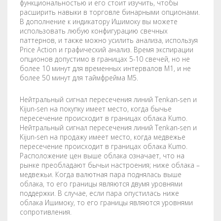
функциональностью и его стоит изучить, чтобы
расширить навыки в торговле бинарными опционами.
В дополнение к индикатору Ишимоку вы можете
использовать любую конфигурацию свечных
паттернов, и также можно усилить анализа, используя
Price Action и графический анализ. Время экспирации
опционов допустимо в границах 5-10 свечей, но не
более 10 минут для временных интервалов М1, и не
более 50 минут для таймфрейма М5.
Нейтральный сигнал пересечения линий Tenkan-sen и
Kijun-sen на покупку имеет место, когда бычье
пересечение происходит в границах облака Kumo.
Нейтральный сигнал пересечения линий Tenkan-sen и
Kijun-sen на продажу имеет место, когда медвежье
пересечение происходит в границах облака Kumo.
Расположение цен выше облака означает, что на
рынке преобладают бычьи настроения; ниже облака –
медвежьи. Когда валютная пара поднялась выше
облака, то его границы являются двумя уровнями
поддержки. В случае, если пара опустилась ниже
облака Ишимоку, то его границы являются уровнями
сопротивления.