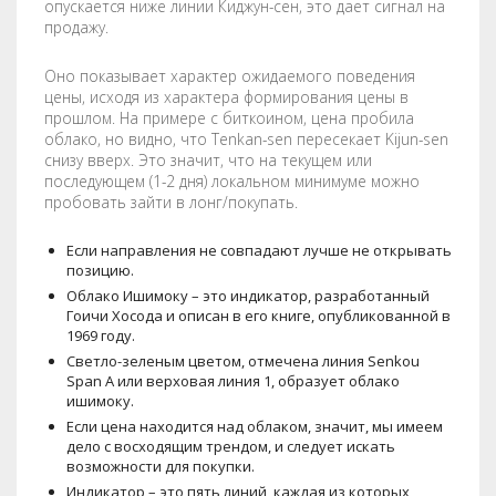
опускается ниже линии Киджун-сен, это дает сигнал на
продажу.
Оно показывает характер ожидаемого поведения
цены, исходя из характера формирования цены в
прошлом. На примере с биткоином, цена пробила
облако, но видно, что Tenkan-sen пересекает Kijun-sen
снизу вверх. Это значит, что на текущем или
последующем (1-2 дня) локальном минимуме можно
пробовать зайти в лонг/покупать.
Если направления не совпадают лучше не открывать
позицию.
Облако Ишимоку – это индикатор, разработанный
Гоичи Хосода и описан в его книге, опубликованной в
1969 году.
Светло-зеленым цветом, отмечена линия Senkou
Span A или верховая линия 1, образует облако
ишимоку.
Если цена находится над облаком, значит, мы имеем
дело с восходящим трендом, и следует искать
возможности для покупки.
Индикатор – это пять линий, каждая из которых