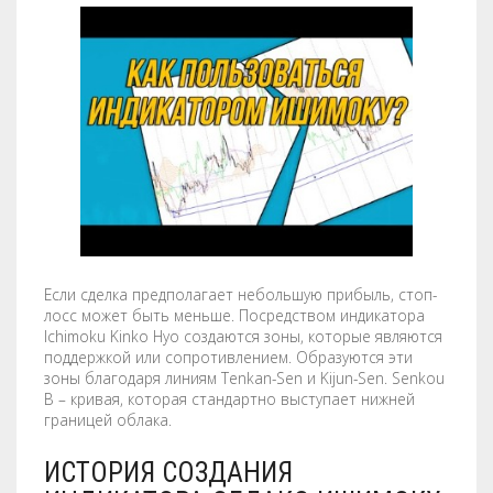
Если сделка предполагает небольшую прибыль, стоп-
лосс может быть меньше. Посредством индикатора
Ichimoku Kinko Hyo создаются зоны, которые являются
поддержкой или сопротивлением. Образуются эти
зоны благодаря линиям Tenkan-Sen и Kijun-Sen. Senkou
B – кривая, которая стандартно выступает нижней
границей облака.
ИСТОРИЯ СОЗДАНИЯ