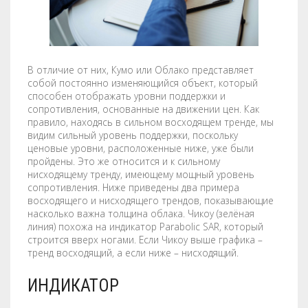
LABELS / STICKERS
YARD SIGNS
LETTERHEADS
ACRYLIC SIGNS
В отличие от них, Кумо или Облако представляет
NOTEPADS
ALUMINUM SIGNS
собой постоянно изменяющийся объект, который
способен отображать уровни поддержки и
PRESENTATION FOLDERS
DIBOND SIGNS
сопротивления, основанные на движении цен. Как
правило, находясь в сильном восходящем тренде, мы
видим сильный уровень поддержки, поскольку
SELL SHEETS
FOAM BOARDS
ценовые уровни, расположенные ниже, уже были
пройдены. Это же относится и к сильному
TRADING CARDS
PVC BOARDS
нисходящему тренду, имеющему мощный уровень
сопротивления. Ниже приведены два примера
ULTRA BOARDS
восходящего и нисходящего трендов, показывающие
насколько важна толщина облака. Чикоу (зелёная
линия) похожа на индикатор Parabolic SAR, который
ROLLED CANVAS
строится вверх ногами. Если Чикоу выше графика –
тренд восходящий, а если ниже – нисходящий.
WALL GRAPHICS
ИНДИКАТОР
FLOOR GRAPHICS