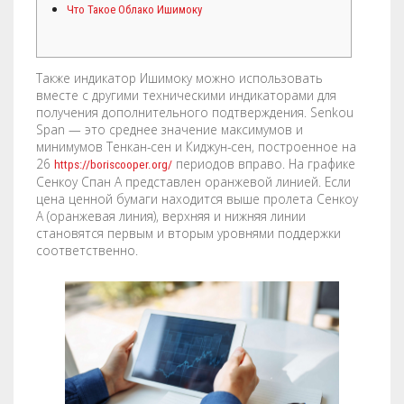
Что Такое Облако Ишимоку
COMPANY
BOOKLETS
FABRIC BANNERS
H STAKES
POSTERS
DIGITAL POSTERS
STANDOFFS
CART
0
Также индикатор Ишимоку можно использовать
вместе с другими техническими индикаторами для
CD COVERS
X BANNERS
получения дополнительного подтверждения. Senkou
Span — это среднее значение максимумов и
CD INLAYS
RETRACTABLE BANNERS
минимумов Тенкан-сен и Киджун-сен, построенное на
26
периодов вправо. На графике
https://boriscooper.org/
CALENDARS
BACKLIT FILMS
Сенкоу Спан А представлен оранжевой линией. Если
цена ценной бумаги находится выше пролета Сенкоу
А (оранжевая линия), верхняя и нижняя линии
DVD COVERS
CAR MAGNETS
становятся первым и вторым уровнями поддержки
соответственно.
DOOR HANGERS
WINDOW CLINGS
ENVELOPES
WINDOW DECALS
GREETING CARDS
PERFORATED STICKERS
HANG TAGS
POLYSTYRENE SIGNS