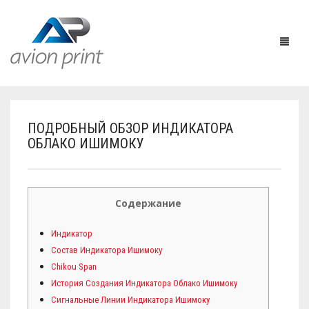
ПОДРОБНЫЙ ОБЗОР ИНДИКАТОРА
HOME
ОБЛАКО ИШИМОКУ
PRODUCTS
HOW TO GET A QUOTE
PRINT PRODUCTS
Содержание
CUSTOM QUOTE
LARGE FORMAT
BUSINESS CARDS
Индикатор
Состав Индикатора Ишимоку
DESIGN QUOTE
ACCESSORIES
POSTCARDS / BOOKMARKS
INDOOR BANNERS
Chikou Span
История Создания Индикатора Облако Ишимоку
TEMPLATES
OTHER PRODUCTS
FLYERS / BROCHURES
OUTDOOR BANNERS
EASELS
Сигнальные Линии Индикатора Ишимоку